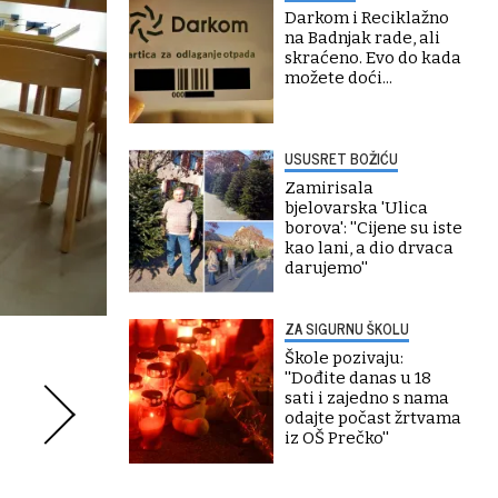
Darkom i Reciklažno
na Badnjak rade, ali
skraćeno. Evo do kada
možete doći...
USUSRET BOŽIĆU
Zamirisala
bjelovarska 'Ulica
borova': ''Cijene su iste
kao lani, a dio drvaca
darujemo''
ZA SIGURNU ŠKOLU
Škole pozivaju:
''Dođite danas u 18
sati i zajedno s nama
odajte počast žrtvama
iz OŠ Prečko''