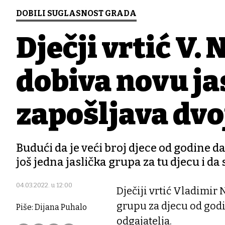
DOBILI SUGLASNOST GRADA
Dječji vrtić V.
dobiva novu ja
zapošljava dvo
Budući da je veći broj djece od godine d
još jedna jaslička grupa za tu djecu i da
04.03.2022. u 12:00
Dječiji vrtić Vladimir
grupu za djecu od godi
Piše: Dijana Puhalo
odgajatelja.