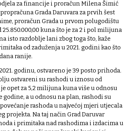
djela za financije i proračun Milena Šimić
u propračuna Grada Daruvara za prvih šest
aime, proračun Grada u prvom polugodištu
 25.850.000,00 kuna što je za 2 i pol milijuna
 isto razdoblje lani zbog toga što, kaže
rimitaka od zaduženja u 2021. godini kao što
 dana ranije.
2021. godinu, ostvareno je 39 posto prihoda.
ju ostvareni su rashodi u iznosu od
 je opet za 5,2 milijuna kuna više u odnosu
le godine, a u odnosu na plan, rashodi su
a povećanje rashoda u najvećoj mjeri utjecala
eg projekta. Na taj način Grad Daruvar
hoda i primitaka nad rashodima i izdacima u