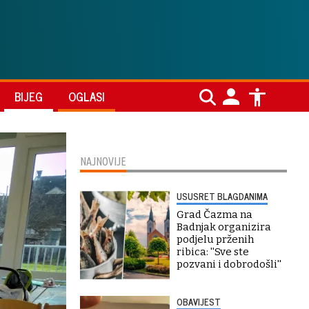
BIJEG
OGLASI
NAJNOVIJE
USUSRET BLAGDANIMA
Grad Čazma na
Badnjak organizira
podjelu prženih
ribica: ''Sve ste
pozvani i dobrodošli''
OBAVIJEST