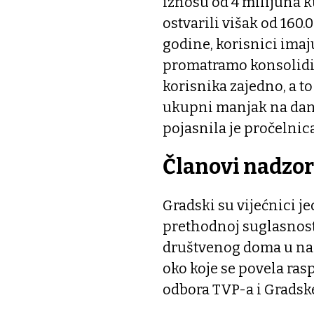
iznosu od 4 milijuna k
ostvarili višak od 160
godine, korisnici ima
promatramo konsolidir
korisnika zajedno, a to 
ukupni manjak na dan 3
pojasnila je pročelnic
Članovi nadzo
Gradski su vijećnici j
prethodnoj suglasnost
društvenog doma u nas
oko koje se povela ra
odbora TVP-a i Gradske