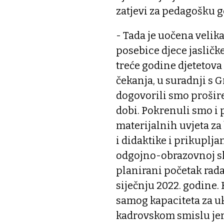
zatjevi za pedagošku 
- Tada je uočena velika
posebice djece jasličk
treće godine djetetova
čekanja, u suradnji s 
dogovorili smo prošire
dobi. Pokrenuli smo i
materijalnih uvjeta z
i didaktike i prikuplj
odgojno-obrazovnoj sk
planirani početak rad
siječnju 2022. godine.
samog kapaciteta za ukl
kadrovskom smislu jer 