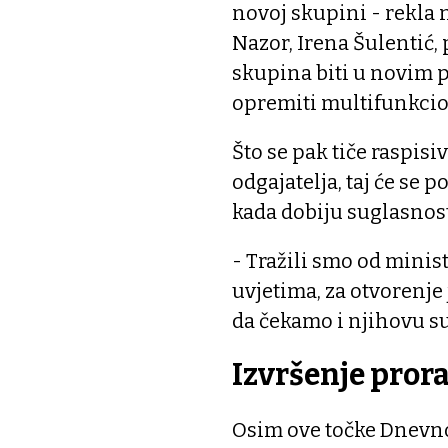
novoj skupini - rekla 
Nazor, Irena Šulentić, 
skupina biti u novim p
opremiti multifunkci
Što se pak tiče raspisi
odgajatelja, taj će se 
kada dobiju suglasnos
- Tražili smo od minis
uvjetima, za otvorenj
da čekamo i njihovu su
Izvršenje pror
Osim ove točke Dnevnog