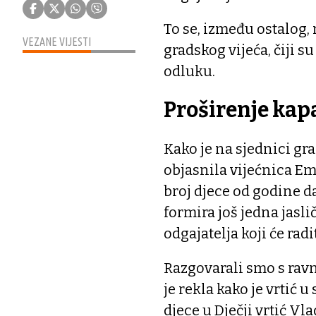
To se, između ostalog,
VEZANE VIJESTI
gradskog vijeća, čiji s
odluku.
Proširenje kap
Kako je na sjednici gr
objasnila vijećnica Em
broj djece od godine d
formira još jedna jasli
odgajatelja koji će radi
Razgovarali smo s rav
je rekla kako je vrtić
djece u Dječji vrtić V