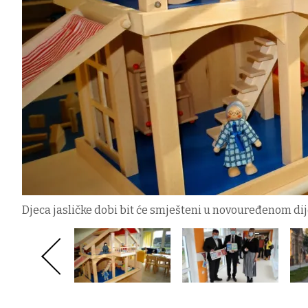
Djeca jasličke dobi bit će smješteni u novouređenom dije