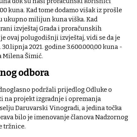
una dok su naši proračunski korisnici
.000 kuna. Kad tome dodamo višak iz prošle
ju ukupno milijun kuna viška. Kad
ani izvještaj Grada i proračunskih
je ovaj polugodišnji izvještaj, vidi se da je
0.lipnja 2021. godine 3.600.000,00 kuna -
a Milena Šimić.
rnog odbora
ednoglasno podržali prijedlog Odluke o
i na projekt izgradnje i opremanja
elju Daruvarski Vinogradi, a jedina točka
sprava bilo je imenovanje članova Nadzornog
 tržnice.