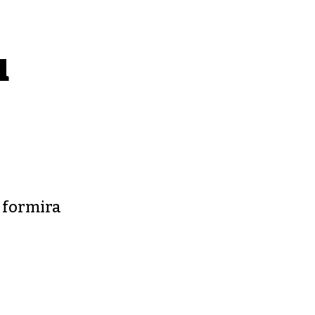
u
e formira