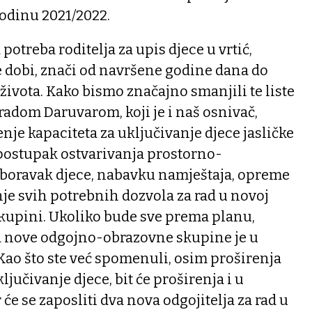
godinu 2021/2022.
 potreba roditelja za upis djece u vrtić,
e dobi, znači od navršene godine dana do
 života. Kako bismo značajno smanjili te liste
Gradom Daruvarom, koji je i naš osnivač,
nje kapaciteta za uključivanje djece jasličke
 postupak ostvarivanja prostorno-
a boravak djece, nabavku namještaja, opreme
anje svih potrebnih dozvola za rad u novoj
upini. Ukoliko bude sve prema planu,
a nove odgojno-obrazovne skupine je u
 Kao što ste već spomenuli, osim proširenja
jučivanje djece, bit će proširenja i u
će se zaposliti dva nova odgojitelja za rad u