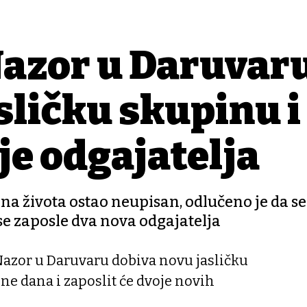
 Nazor u Daruvar
sličku skupinu i
je odgajatelja
ana života ostao neupisan, odlučeno je da s
 se zaposle dva nova odgajatelja
 Nazor u Daruvaru dobiva novu jasličku
ne dana i zaposlit će dvoje novih