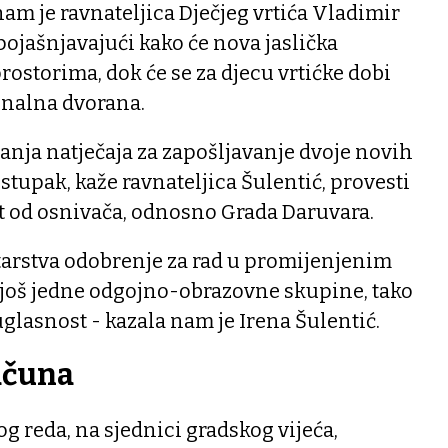
nam je ravnateljica Dječjeg vrtića Vladimir
pojašnjavajući kako će nova jaslička
rostorima, dok će se za djecu vrtićke dobi
onalna dvorana.
vanja natječaja za zapošljavanje dvoje novih
postupak, kaže ravnateljica Šulentić, provesti
t od osnivača, odnosno Grada Daruvara.
tarstva odobrenje za rad u promijenjenim
e još jedne odgojno-obrazovne skupine, tako
glasnost - kazala nam je Irena Šulentić.
ačuna
 reda, na sjednici gradskog vijeća,