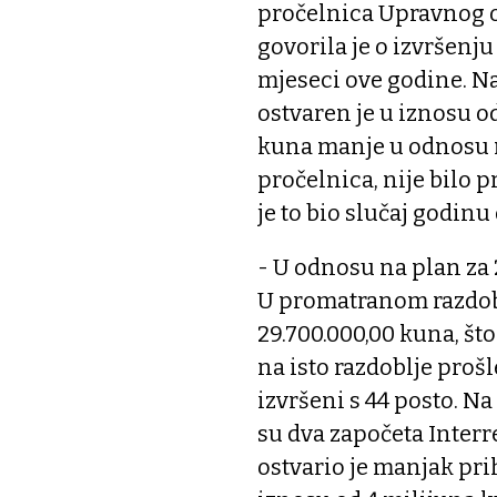
pročelnica Upravnog o
govorila je o izvršenj
mjeseci ove godine. N
ostvaren je u iznosu od
kuna manje u odnosu na
pročelnica, nije bilo p
je to bio slučaj godinu
- U odnosu na plan za 
U promatranom razdobl
29.700.000,00 kuna, što
na isto razdoblje proš
izvršeni s 44 posto. N
su dva započeta Interr
ostvario je manjak pri