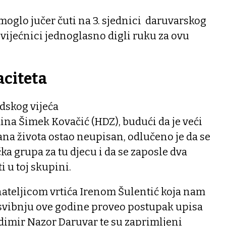
 moglo jučer čuti na 3. sjednici daruvarskog
u vijećnici jednoglasno digli ruku za ovu
aciteta
adskog vijeća
ina Šimek Kovačić (HDZ), budući da je veći
ana života ostao neupisan, odlučeno je da se
čka grupa za tu djecu i da se zaposle dva
ti u toj skupini.
nateljicom vrtića Irenom Šulentić koja nam
 u svibnju ove godine proveo postupak upisa
ladimir Nazor Daruvar te su zaprimljeni