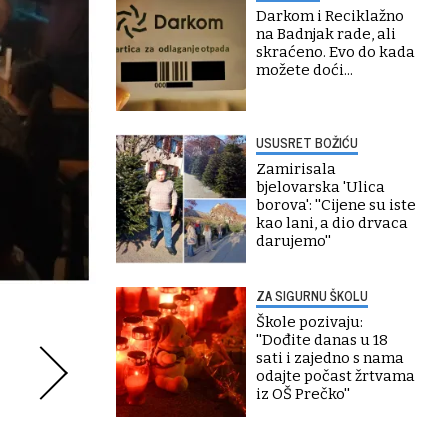
Darkom i Reciklažno
na Badnjak rade, ali
skraćeno. Evo do kada
možete doći...
USUSRET BOŽIĆU
Zamirisala
bjelovarska 'Ulica
borova': ''Cijene su iste
kao lani, a dio drvaca
darujemo''
ZA SIGURNU ŠKOLU
Škole pozivaju:
''Dođite danas u 18
sati i zajedno s nama
odajte počast žrtvama
iz OŠ Prečko''