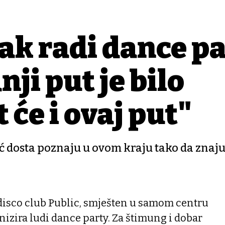
tak radi dance p
nji put je bilo
 će i ovaj put"
već dosta poznaju u ovom kraju tako da znaju
 disco club Public, smješten u samom centru
nizira ludi dance party. Za štimung i dobar