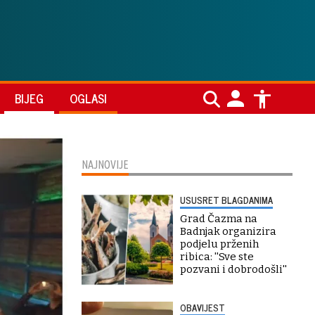
BIJEG
OGLASI
NAJNOVIJE
USUSRET BLAGDANIMA
Grad Čazma na
Badnjak organizira
podjelu prženih
ribica: ''Sve ste
pozvani i dobrodošli''
OBAVIJEST