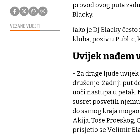
provod ovog puta zadu
Blacky.
VEZANE VIJESTI
Iako je DJ Blacky čest
kluba, poziv u Public, 
Uvijek nađem 
- Za drage ljude uvij
druženje. Zadnji put do
uoči nastupa u petak. 
susret posvetili njemu. 
do samog kraja mogao už
Akija, Toše Proeskog, Qu
prisjetio se Velimir Bl