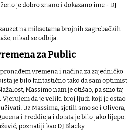
ženo je dobro znano i dokazano ime - DJ
o zauzet na miksetama brojnih zagrebačkih
kaže, nikad se odbija.
vremena za Public
ek pronađem vremena i načina za zajedničko
ista je bilo fantastično tako da sam optimist
Nažalost, Massimo nam je otišao, pa smo taj
Vjerujem da je veliki broj ljudi koji je ostao
ivati. Uz Massima, sjetili smo se i Olivera,
eena i Freddieja i doista je bilo jako lijepo,
ažević, poznatiji kao DJ Blacky.