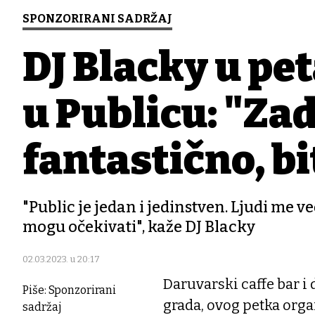
SPONZORIRANI SADRŽAJ
DJ Blacky u pe
u Publicu: "Zad
fantastično, bit
"Public je jedan i jedinstven. Ljudi me 
mogu očekivati", kaže DJ Blacky
02.03.2023. u 20:17
Daruvarski caffe bar i
Piše: Sponzorirani
grada, ovog petka orga
sadržaj