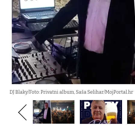
DJ Blaky/Foto: Privatni album, Saša Selihar/MojPortal.hr