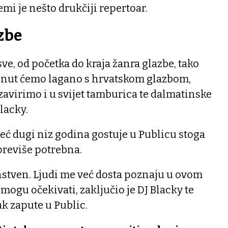
mi je nešto drukčiji repertoar.
zbe
ve, od početka do kraja žanra glazbe, tako
krenut ćemo lagano s hrvatskom glazbom,
zavirimo i u svijet tamburica te dalmatinske
lacky.
već dugi niz godina gostuje u Publicu stoga
previše potrebna.
dinstven. Ljudi me već dosta poznaju u ovom
 mogu očekivati, zaključio je DJ Blacky te
ak zapute u Public.