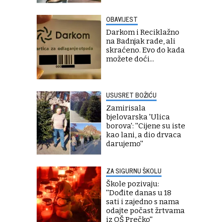
OBAVIJEST
Darkom i Reciklažno
na Badnjak rade, ali
skraćeno. Evo do kada
možete doći...
USUSRET BOŽIĆU
Zamirisala
bjelovarska 'Ulica
borova': ''Cijene su iste
kao lani, a dio drvaca
darujemo''
ZA SIGURNU ŠKOLU
Škole pozivaju:
''Dođite danas u 18
sati i zajedno s nama
odajte počast žrtvama
iz OŠ Prečko''