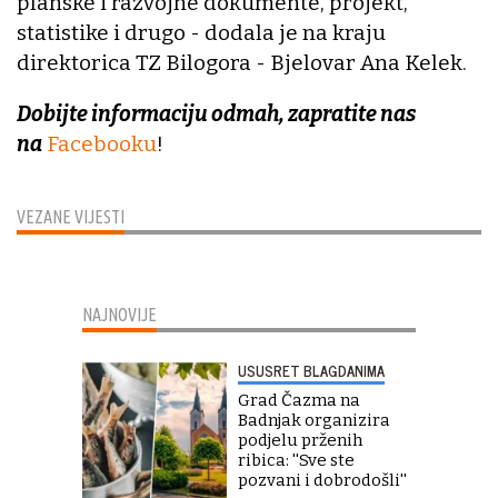
planske i razvojne dokumente, projekt,
statistike i drugo - dodala je na kraju
direktorica TZ Bilogora - Bjelovar Ana Kelek.
Dobijte informaciju odmah, zapratite nas
na
Facebooku
!
VEZANE VIJESTI
NAJNOVIJE
USUSRET BLAGDANIMA
Grad Čazma na
Badnjak organizira
podjelu prženih
ribica: ''Sve ste
pozvani i dobrodošli''