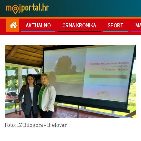
AKTUALNO
CRNA KRONIKA
SPORT
M
Foto: TZ Bilogora - Bjelovar