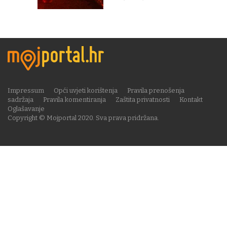
Impressum
Opći uvjeti korištenja
Pravila prenošenja
sadržaja
Pravila komentiranja
Zaštita privatnosti
Kontakt
Oglašavanje
Copyright © Mojportal 2020. Sva prava pridržana.