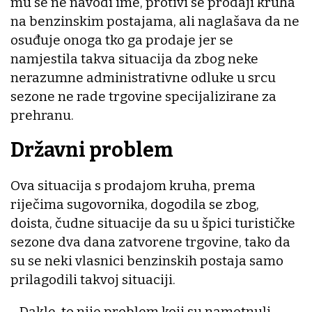
mu se ne navodi ime, protivi se prodaji kruha
na benzinskim postajama, ali naglašava da ne
osuđuje onoga tko ga prodaje jer se
namjestila takva situacija da zbog neke
nerazumne administrativne odluke u srcu
sezone ne rade trgovine specijalizirane za
prehranu.
Državni problem
Ova situacija s prodajom kruha, prema
riječima sugovornika, dogodila se zbog,
doista, čudne situacije da su u špici turističke
sezone dva dana zatvorene trgovine, tako da
su se neki vlasnici benzinskih postaja samo
prilagodili takvoj situaciji.
- Dakle, to nije problem koji su nametnuli