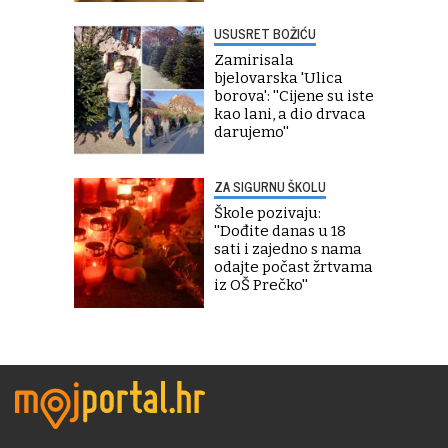
USUSRET BOŽIĆU
Zamirisala
bjelovarska 'Ulica
borova': ''Cijene su iste
kao lani, a dio drvaca
darujemo''
ZA SIGURNU ŠKOLU
Škole pozivaju:
''Dođite danas u 18
sati i zajedno s nama
odajte počast žrtvama
iz OŠ Prečko''