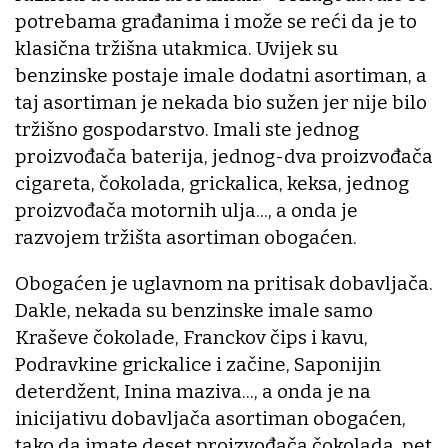
potrebama građanima i može se reći da je to
klasična tržišna utakmica. Uvijek su
benzinske postaje imale dodatni asortiman, a
taj asortiman je nekada bio sužen jer nije bilo
tržišno gospodarstvo. Imali ste jednog
proizvođača baterija, jednog-dva proizvođača
cigareta, čokolada, grickalica, keksa, jednog
proizvođača motornih ulja..., a onda je
razvojem tržišta asortiman obogaćen.
Obogaćen je uglavnom na pritisak dobavljača.
Dakle, nekada su benzinske imale samo
Kraševe čokolade, Franckov čips i kavu,
Podravkine grickalice i začine, Saponijin
deterdžent, Inina maziva..., a onda je na
inicijativu dobavljača asortiman obogaćen,
tako da imate deset proizvođača čokolada, pet