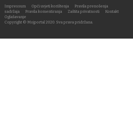
Impressum
Opći uvjeti korištenja
Pravila prenošenja
sadržaja
Pravila komentiranja
Zaštita privatnosti
Kontakt
Oglašavanje
Copyright © Mojportal 2020. Sva prava pridržana.