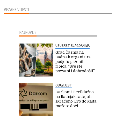
VEZANE VIJESTI
NAJNOVIJE
USUSRET BLAGDANIMA
Grad Čazma na
Badnjak organizira
podjelu prženih
ribica: ''Sve ste
pozvani i dobrodošli''
OBAVIJEST
Darkom i Reciklažno
na Badnjak rade, ali
skraćeno. Evo do kada
možete doći...