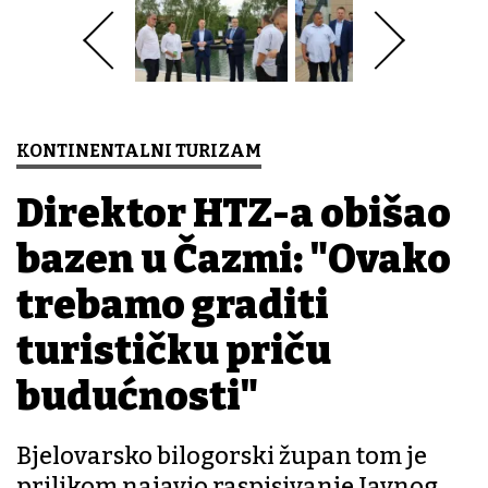
KONTINENTALNI TURIZAM
Direktor HTZ-a obišao
bazen u Čazmi: "Ovako
trebamo graditi
turističku priču
budućnosti"
Bjelovarsko bilogorski župan tom je
prilikom najavio raspisivanje Javnog