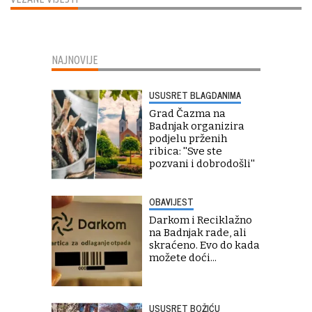
NAJNOVIJE
USUSRET BLAGDANIMA
Grad Čazma na
Badnjak organizira
podjelu prženih
ribica: ''Sve ste
pozvani i dobrodošli''
OBAVIJEST
Darkom i Reciklažno
na Badnjak rade, ali
skraćeno. Evo do kada
možete doći...
USUSRET BOŽIĆU