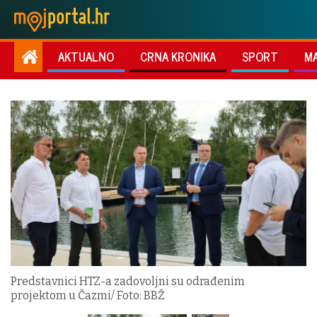
AKTUALNO
CRNA KRONIKA
SPORT
M
Predstavnici HTZ-a zadovoljni su odrađenim
projektom u Čazmi/ Foto: BBŽ