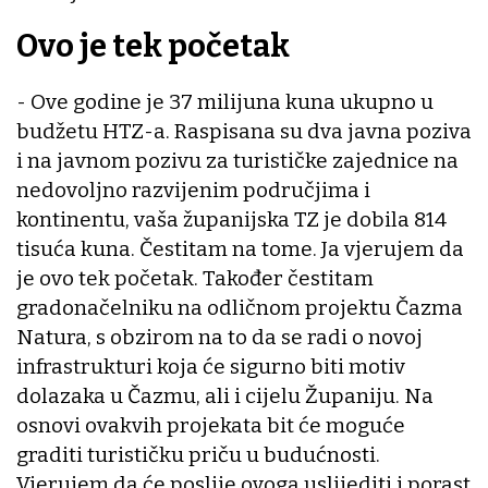
Ovo je tek početak
- Ove godine je 37 milijuna kuna ukupno u
budžetu HTZ-a. Raspisana su dva javna poziva
i na javnom pozivu za turističke zajednice na
nedovoljno razvijenim područjima i
kontinentu, vaša županijska TZ je dobila 814
tisuća kuna. Čestitam na tome. Ja vjerujem da
je ovo tek početak. Također čestitam
gradonačelniku na odličnom projektu Čazma
Natura, s obzirom na to da se radi o novoj
infrastrukturi koja će sigurno biti motiv
dolazaka u Čazmu, ali i cijelu Županiju. Na
osnovi ovakvih projekata bit će moguće
graditi turističku priču u budućnosti.
Vjerujem da će poslije ovoga uslijediti i porast