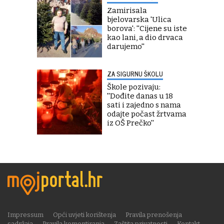
Zamirisala
bjelovarska 'Ulica
borova': ''Cijene su iste
kao lani, a dio drvaca
darujemo''
ZA SIGURNU ŠKOLU
Škole pozivaju:
''Dođite danas u 18
sati i zajedno s nama
odajte počast žrtvama
iz OŠ Prečko''
Impressum
Opći uvjeti korištenja
Pravila prenošenja
sadržaja
Pravila komentiranja
Zaštita privatnosti
Kontakt