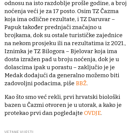
odnosu na isto razdoblje prošle godine, a broj
noćenja veći je za 17 posto. Osim TZ Čazma
koja ima odlične rezultate, i TZ Daruvar –
Papuk također prednjači značajno u
brojkama, dok su ostale turističke zajednice
na nekom prosjeku ili na rezultatima iz 2021.,
Iznimka je TZ Bilogora – Bjelovar koja ima
dosta izražen pad u broju noćenja, dok je u
dolascima ipak u porastu – zaključio je je
Medak dodajući da generalno možemo biti
zadovoljni podacima, piše
BBŽ
.
Kao što smo već rekli, prvi hrvatski biološki
bazen u Čazmi otvoren je u utorak, a kako je
protekao prvi dan pogledajte
OVDJE
.
VEZANE VIJESTI