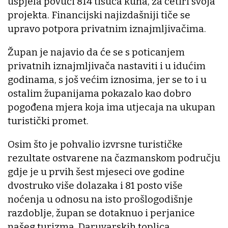
uspjela povući 814 tisuća kuna, za četiri svoja
projekta. Financijski najizdašniji tiče se
upravo potpora privatnim iznajmljivačima.
Župan je najavio da će se s poticanjem
privatnih iznajmljivača nastaviti i u idućim
godinama, s još većim iznosima, jer se to i u
ostalim županijama pokazalo kao dobro
pogođena mjera koja ima utjecaja na ukupan
turistički promet.
Osim što je pohvalio izvrsne turističke
rezultate ostvarene na čazmanskom području
gdje je u prvih šest mjeseci ove godine
dvostruko više dolazaka i 81 posto više
noćenja u odnosu na isto prošlogodišnje
razdoblje, župan se dotaknuo i perjanice
našeg turizma, Daruvarskih toplica.