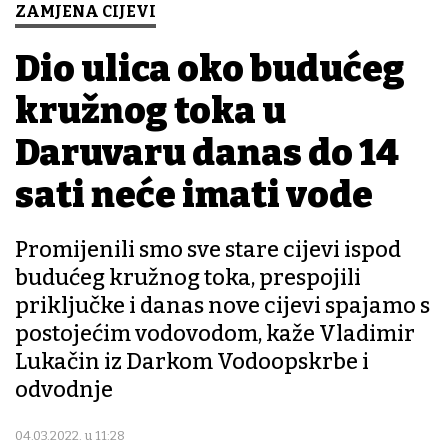
ZAMJENA CIJEVI
Dio ulica oko budućeg
kružnog toka u
Daruvaru danas do 14
sati neće imati vode
Promijenili smo sve stare cijevi ispod
budućeg kružnog toka, prespojili
priključke i danas nove cijevi spajamo s
postojećim vodovodom, kaže Vladimir
Lukačin iz Darkom Vodoopskrbe i
odvodnje
04.03.2022. u 11:28