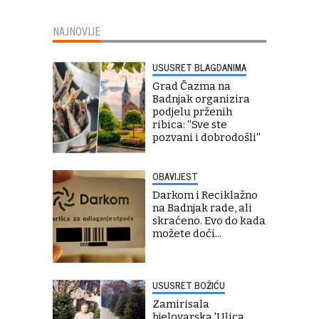
NAJNOVIJE
USUSRET BLAGDANIMA
Grad Čazma na
Badnjak organizira
podjelu prženih
ribica: ''Sve ste
pozvani i dobrodošli''
OBAVIJEST
Darkom i Reciklažno
na Badnjak rade, ali
skraćeno. Evo do kada
možete doći...
USUSRET BOŽIĆU
Zamirisala
bjelovarska 'Ulica