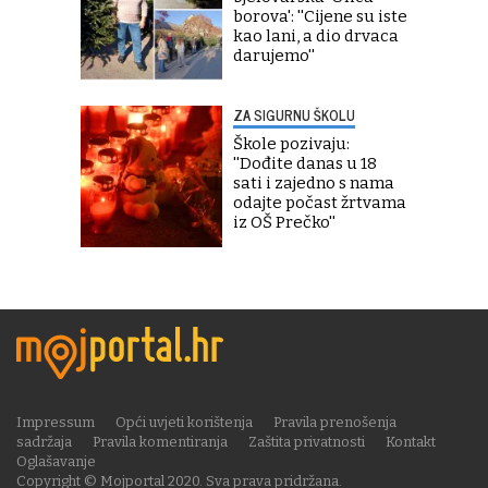
borova': ''Cijene su iste
kao lani, a dio drvaca
darujemo''
ZA SIGURNU ŠKOLU
Škole pozivaju:
''Dođite danas u 18
sati i zajedno s nama
odajte počast žrtvama
iz OŠ Prečko''
Impressum
Opći uvjeti korištenja
Pravila prenošenja
sadržaja
Pravila komentiranja
Zaštita privatnosti
Kontakt
Oglašavanje
Copyright © Mojportal 2020. Sva prava pridržana.