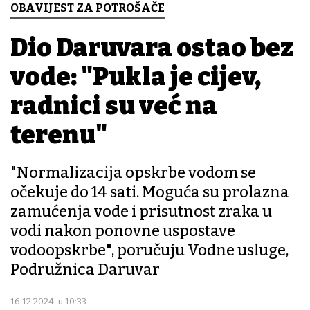
OBAVIJEST ZA POTROŠAČE
Dio Daruvara ostao bez
vode: "Pukla je cijev,
radnici su već na
terenu"
"Normalizacija opskrbe vodom se
očekuje do 14 sati. Moguća su prolazna
zamućenja vode i prisutnost zraka u
vodi nakon ponovne uspostave
vodoopskrbe", poručuju Vodne usluge,
Podružnica Daruvar
16.12.2024. u 10:33