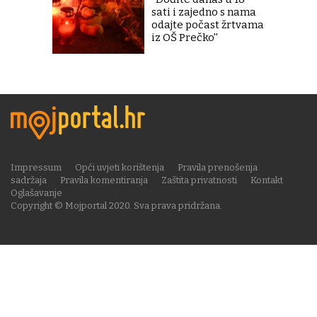
sati i zajedno s nama
odajte počast žrtvama
iz OŠ Prečko''
Impressum
Opći uvjeti korištenja
Pravila prenošenja
sadržaja
Pravila komentiranja
Zaštita privatnosti
Kontakt
Oglašavanje
Copyright © Mojportal 2020. Sva prava pridržana.