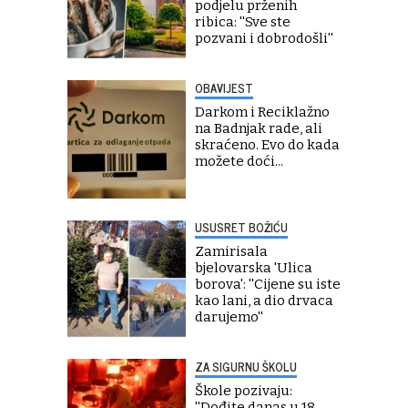
podjelu prženih
ribica: ''Sve ste
pozvani i dobrodošli''
OBAVIJEST
Darkom i Reciklažno
na Badnjak rade, ali
skraćeno. Evo do kada
možete doći...
USUSRET BOŽIĆU
Zamirisala
bjelovarska 'Ulica
borova': ''Cijene su iste
kao lani, a dio drvaca
darujemo''
ZA SIGURNU ŠKOLU
Škole pozivaju:
''Dođite danas u 18