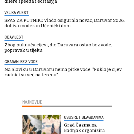
dilere speeda i ecstasyja
VELIKA VIJEST
SPAS ZA PUTNIKE Vlada osigurala novac, Daruvar 2026.
dobiva moderan Učenički dom
OBAVIJEST
Zbog puknuća cijevi, dio Daruvara ostao bez vode,
popravak u tijeku
GRAĐANI BEZ VODE
Na Slaviku u Daruvaru nema pitke vode: "Pukla je cijev,
radnici su već na terenu"
NAJNOVIJE
USUSRET BLAGDANIMA
Grad Čazma na
Badnjak organizira