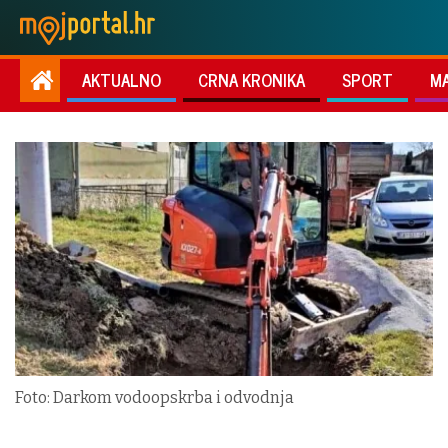
AKTUALNO
CRNA KRONIKA
SPORT
M
Foto: Darkom vodoopskrba i odvodnja