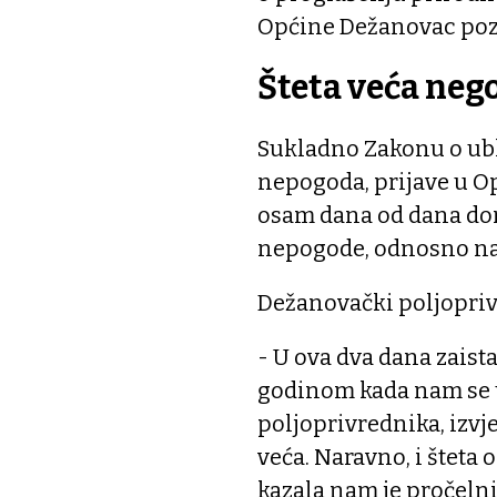
Općine Dežanovac pozva
Šteta veća nego
Sukladno Zakonu o ubl
nepogoda, prijave u O
osam dana od dana do
nepogode, odnosno naj
Dežanovački poljoprivr
- U ova dva dana zaist
godinom kada nam se 
poljoprivrednika, izvje
veća. Naravno, i šteta 
kazala nam je pročelnic