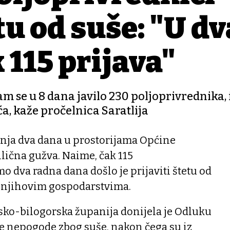
tu od suše: "U dv
 115 prijava"
 se u 8 dana javilo 230 poljoprivrednika, 
ća, kaže pročelnica Saratlija
ja dva dana u prostorijama Općine
lična gužva. Naime, čak 115
o dva radna dana došlo je prijaviti štetu od
a njihovim gospodarstvima.
rsko-bilogorska županija donijela je Odluku
e nepogode zbog suše, nakon čega su iz