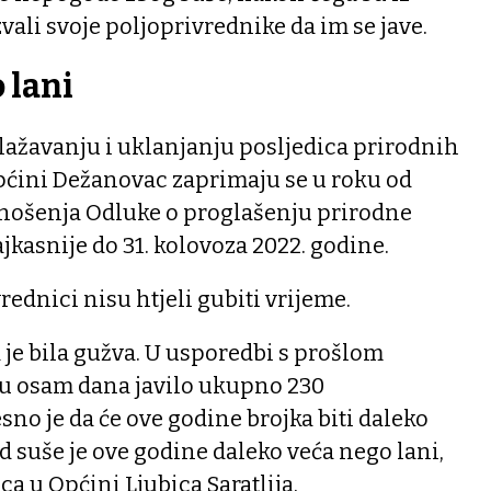
li svoje poljoprivrednike da im se jave.
 lani
ažavanju i uklanjanju posljedica prirodnih
pćini Dežanovac zaprimaju se u roku od
nošenja Odluke o proglašenju prirodne
kasnije do 31. kolovoza 2022. godine.
ednici nisu htjeli gubiti vrijeme.
a je bila gužva. U usporedbi s prošlom
u osam dana javilo ukupno 230
sno je da će ove godine brojka biti daleko
od suše je ove godine daleko veća nego lani,
a u Općini Ljubica Saratlija.