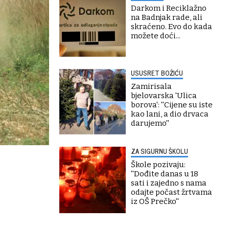
Darkom i Reciklažno
na Badnjak rade, ali
skraćeno. Evo do kada
možete doći...
USUSRET BOŽIĆU
Zamirisala
bjelovarska 'Ulica
borova': ''Cijene su iste
kao lani, a dio drvaca
darujemo''
ZA SIGURNU ŠKOLU
Škole pozivaju:
''Dođite danas u 18
sati i zajedno s nama
odajte počast žrtvama
iz OŠ Prečko''