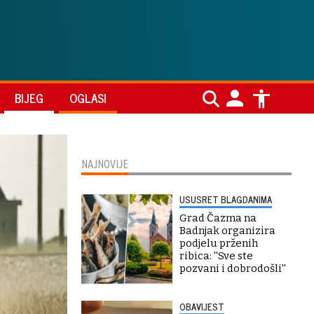
BIJEG
OGLASI
NAJNOVIJE
USUSRET BLAGDANIMA
Grad Čazma na
Badnjak organizira
podjelu prženih
ribica: ''Sve ste
pozvani i dobrodošli''
OBAVIJEST