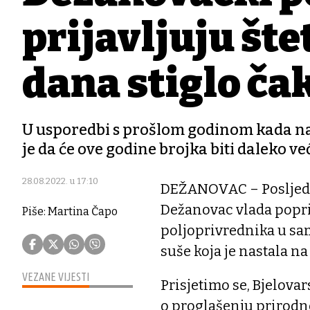
prijavljuju šte
dana stiglo čak
U usporedbi s prošlom godinom kada nam
je da će ove godine brojka biti daleko ve
28.08.2022. u 17:10
DEŽANOVAC – Posljedn
Dežanovac vlada popri
Piše: Martina Čapo
poljoprivrednika u sam
suše koja je nastala n
VEZANE VIJESTI
Prisjetimo se, Bjelova
o proglašenju prirodn