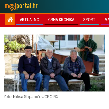
AKTUALNO
CRNA KRONIKA
SPORT
M
Foto: Niksa Stipaničev/CROPIX