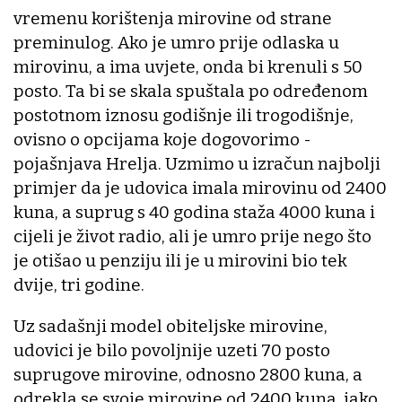
vremenu korištenja mirovine od strane
preminulog. Ako je umro prije odlaska u
mirovinu, a ima uvjete, onda bi krenuli s 50
posto. Ta bi se skala spuštala po određenom
postotnom iznosu godišnje ili trogodišnje,
ovisno o opcijama koje dogovorimo -
pojašnjava Hrelja. Uzmimo u izračun najbolji
primjer da je udovica imala mirovinu od 2400
kuna, a suprug s 40 godina staža 4000 kuna i
cijeli je život radio, ali je umro prije nego što
je otišao u penziju ili je u mirovini bio tek
dvije, tri godine.
Uz sadašnji model obiteljske mirovine,
udovici je bilo povoljnije uzeti 70 posto
suprugove mirovine, odnosno 2800 kuna, a
odrekla se svoje mirovine od 2400 kuna, iako