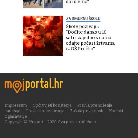
darujemo''
ZA SIGURNU ŠKOLU
Škole pozivaju:
''Dođite danas u 18
sati i zajedno s nama
odajte počast žrtvama
iz OŠ Prečko''
Impressum
Opći uvjeti korištenja
Pravila prenošenja
sadržaja
Pravila komentiranja
Zaštita privatnosti
Kontakt
Oglašavanje
Copyright © Mojportal 2020. Sva prava pridržana.