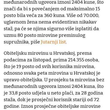
međunarodnih ugovora iznosi 2404 kune, što
znači da bi s povećanjem od maksimalno 15
posto bila veća za 360 kuna. Više od 70.000,
uglavnom žena nema evidentiran nikakav
staž, pa će se njima sigurno više isplatiti da
uzmu 80 posto mirovine preminulog
supružnika, piše
Jutarnji list
.
Obiteljsku mirovinu u Hrvatskoj, prema
podacima za listopad, prima 214.355 osoba,
što je 19 posto od svih korisnika mirovina,
odnosno svaka peta mirovina u Hrvatskoj je
upravo obiteljska. U prosjeku ta mirovina bez
međunarodnih ugovora iznosi 2404 kuna, što
je 33,8 posto udjela u neto plaći, za 28 godina
staža, dok je prosječni korisnik stariji od 72
godine. Iznos prosječne obiteljske mirovine