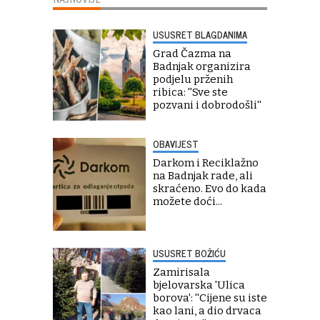
USUSRET BLAGDANIMA
Grad Čazma na
Badnjak organizira
podjelu prženih
ribica: ''Sve ste
pozvani i dobrodošli''
OBAVIJEST
Darkom i Reciklažno
na Badnjak rade, ali
skraćeno. Evo do kada
možete doći...
USUSRET BOŽIĆU
Zamirisala
bjelovarska 'Ulica
borova': ''Cijene su iste
kao lani, a dio drvaca