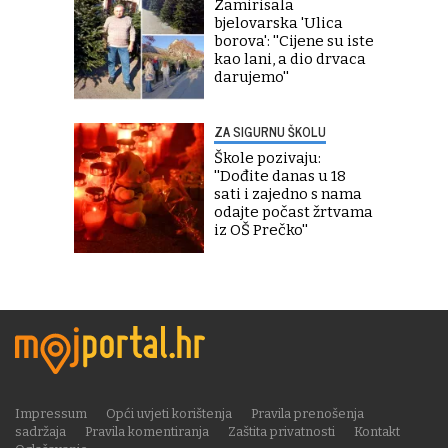
Zamirisala
bjelovarska 'Ulica
borova': ''Cijene su iste
kao lani, a dio drvaca
darujemo''
ZA SIGURNU ŠKOLU
Škole pozivaju:
''Dođite danas u 18
sati i zajedno s nama
odajte počast žrtvama
iz OŠ Prečko''
Impressum
Opći uvjeti korištenja
Pravila prenošenja
sadržaja
Pravila komentiranja
Zaštita privatnosti
Kontakt