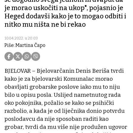
je morao uskočiti na ukop", pojasnio je
Heged dodavši kako je to mogao odbiti i
nitko mu ništa ne bi rekao
10.04.2022. u 20:03
Piše: Martina Čapo
BJELOVAR – Bjelovarčanin Denis Beriša tvrdi
kako je za bjelovarski Komunalac morao
obavljati grobarske poslove iako mu to niju
bilo u opisu posla. Uslijed nametnutog rada
oko pokojnika, požalio se kako se psihički
razbolio, a kada je od liječnika donio potvrdu
poslodavcu da nije sposoban raditi kao
grobar, tvrdi da mu više nije produžen ugovor