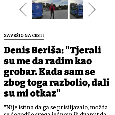
ZAVRŠIO NA CESTI
Denis Beriša: "Tjerali
su me da radim kao
grobar. Kada sam se
zbog toga razbolio, dali
su mi otkaz"
"Nije istina da ga se prisiljavalo, možda
se dogodilo svega jednom ili dvaput da