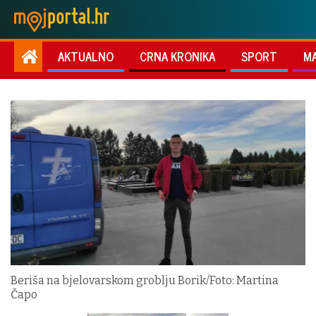
AKTUALNO
CRNA KRONIKA
SPORT
M
Beriša na bjelovarskom groblju Borik/Foto: Martina
Čapo