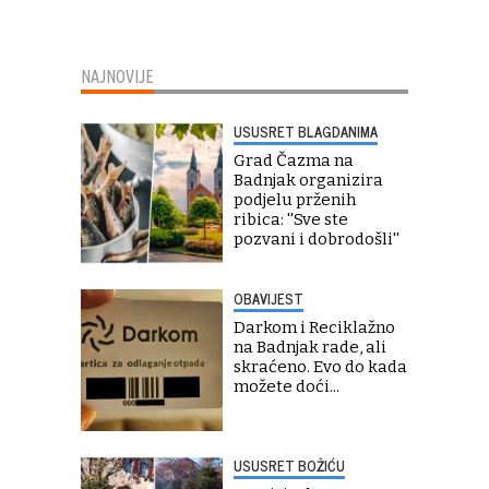
NAJNOVIJE
USUSRET BLAGDANIMA
Grad Čazma na
Badnjak organizira
podjelu prženih
ribica: ''Sve ste
pozvani i dobrodošli''
OBAVIJEST
Darkom i Reciklažno
na Badnjak rade, ali
skraćeno. Evo do kada
možete doći...
USUSRET BOŽIĆU