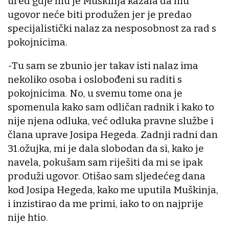
ured gdje mu je Muškinja kazala da mu
ugovor neće biti produžen jer je predao
specijalistički nalaz za nesposobnost za rad s
pokojnicima.
-Tu sam se zbunio jer takav isti nalaz ima
nekoliko osoba i oslobođeni su raditi s
pokojnicima. No, u svemu tome ona je
spomenula kako sam odličan radnik i kako to
nije njena odluka, već odluka pravne službe i
člana uprave Josipa Hegeda. Zadnji radni dan
31.ožujka, mi je dala slobodan da si, kako je
navela, pokušam sam riješiti da mi se ipak
produži ugovor. Otišao sam sljedećeg dana
kod Josipa Hegeda, kako me uputila Muškinja,
i inzistirao da me primi, iako to on najprije
nije htio.