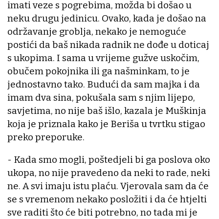
imati veze s pogrebima, možda bi došao u
neku drugu jedinicu. Ovako, kada je došao na
održavanje groblja, nekako je nemoguće
postići da baš nikada radnik ne dođe u doticaj
s ukopima. I sama u vrijeme gužve uskočim,
obučem pokojnika ili ga našminkam, to je
jednostavno tako. Budući da sam majka i da
imam dva sina, pokušala sam s njim lijepo,
savjetima, no nije baš išlo, kazala je Muškinja
koja je priznala kako je Beriša u tvrtku stigao
preko preporuke.
- Kada smo mogli, poštedjeli bi ga poslova oko
ukopa, no nije pravedeno da neki to rade, neki
ne. A svi imaju istu plaću. Vjerovala sam da će
se s vremenom nekako posložiti i da će htjelti
sve raditi što će biti potrebno, no tada mi je