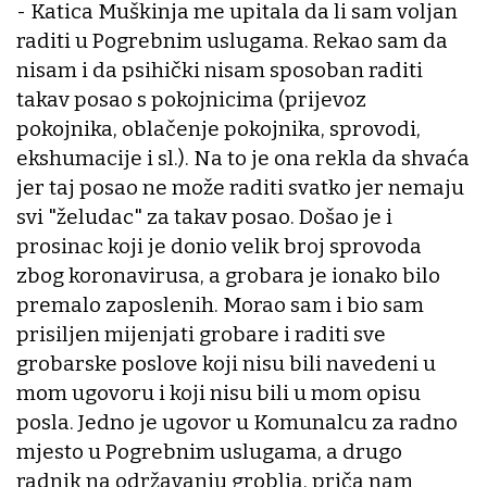
- Katica Muškinja me upitala da li sam voljan
raditi u Pogrebnim uslugama. Rekao sam da
nisam i da psihički nisam sposoban raditi
takav posao s pokojnicima (prijevoz
pokojnika, oblačenje pokojnika, sprovodi,
ekshumacije i sl.). Na to je ona rekla da shvaća
jer taj posao ne može raditi svatko jer nemaju
svi "želudac" za takav posao. Došao je i
prosinac koji je donio velik broj sprovoda
zbog koronavirusa, a grobara je ionako bilo
premalo zaposlenih. Morao sam i bio sam
prisiljen mijenjati grobare i raditi sve
grobarske poslove koji nisu bili navedeni u
mom ugovoru i koji nisu bili u mom opisu
posla. Jedno je ugovor u Komunalcu za radno
mjesto u Pogrebnim uslugama, a drugo
radnik na održavanju groblja, priča nam