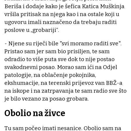
Beriša i dodaje kako je šefica Katica Muškinja
vršila pritisak na njega kao i na ostale koji u
ugovoru imali naznačeno da trebaju raditi
poslove u „grobariji“.
- Njene su riječi bile "svi moramo raditi sve".
Pristao sam jer sam bio prisiljen, te sam
odradio to više puta sve dok to nije postao
svakodnevni posao. Morao sam ići na Odjel
patologije, na oblačenje pokojnika,
ekshumacije, na terenski prijevoz van BBŽ-a
na iskope i na zatrpavanja te sam radio sve što
je bilo vezano za posao grobara.
Obolio na živce
Tu sam počeo imati nesanice. Obolio sam na