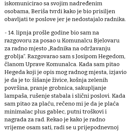
iskomunicirao sa svojim nadređenim
osobama, Beriša tvrdi kako je bio prisiljen
obavljati te poslove jer je nedostajalo radnika.
- 14. lipnja prošle godine bio sam na
razgovoru za posao u Komunalcu Bjelovaru
za radno mjesto „Radnika na održavanju
groblja“. Razgovarao sam s Josipom Hegedom,
članom Uprave Komunalca. Kada sam pitao
Hegeda koji je opis mog radnog mjesta, izjavio
je da je to: šišanje živice, košnja zelenih
površina, pranje grobnica, sakupljanje
lampaša, rušenje stabala i slični poslovi. Kada
sam pitao za plaću, rečeno mi je da je plaća
minimalac plus gablec, putni troškovi i
nagrada za rad. Rekao je kako je radno
vrijeme osam sati, radi se u prijepodnevnoj