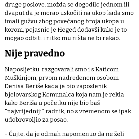
druge poslove, možda se dogodilo jednom ili
dvaput da je morao uskočiti na ukop kada smo
imali gužvu zbog povećanog broja ukopa u
koroni, pojasnio je Heged dodavši kako je to
mogao odbiti i nitko mu ništa ne bi rekao.
Nije pravedno
Naposljetku, razgovarali smo i s Katicom
Muškinjom, prvom nadređenom osobom
Denisa Beriše kada je bio zaposlenik
bjelovarskog Komunalca koja nam je rekla
kako Beriša u početku nije bio baš
"najvrijedniji" radnik, no s vremenom se ipak
udobrovoljio za posao.
- Čujte, da je odmah napomenuo da ne želi