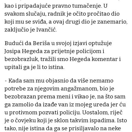
kao i pripadajuće pravno tumačenje. U
svakom slučaju, radnik je očito pročitao dio
koji mu se sviđa, a ovaj drugi dio je zanemario,
zaključio je Ivančić.
Budući da Beriša u svojoj izjavi optužuje
Josipa Hegeda za prijetnje policijom i
bezobrazluk, tražili smo Hegeda komentar i
upitali ga je li to istina.
- Kada sam mu objasnio da više nemamo
potrebe za njegovim angažmanom, bio je
bezobrazan prema meni i vikao je, na što sam
ga zamolio da izađe van iz mojeg ureda jer ću
u protivnom pozvati policiju. Uostalom, riječ
je o čovjeku koji je sklon takvim ispadima. Isto
tako, nije istina da ga se prisiljavalo na neke