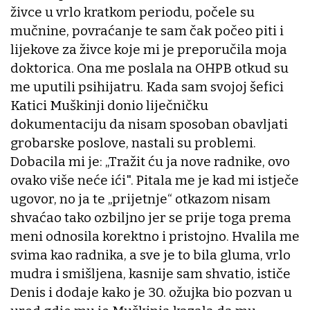
živce u vrlo kratkom periodu, počele su
mučnine, povraćanje te sam čak počeo piti i
lijekove za živce koje mi je preporučila moja
doktorica. Ona me poslala na OHPB otkud su
me uputili psihijatru. Kada sam svojoj šefici
Katici Muškinji donio liječničku
dokumentaciju da nisam sposoban obavljati
grobarske poslove, nastali su problemi.
Dobacila mi je: „Tražit ću ja nove radnike, ovo
ovako više neće ići". Pitala me je kad mi istječe
ugovor, no ja te „prijetnje“ otkazom nisam
shvaćao tako ozbiljno jer se prije toga prema
meni odnosila korektno i pristojno. Hvalila me
svima kao radnika, a sve je to bila gluma, vrlo
mudra i smišljena, kasnije sam shvatio, ističe
Denis i dodaje kako je 30. ožujka bio pozvan u