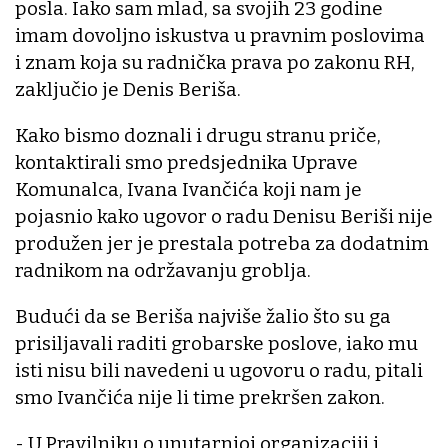
posla. Iako sam mlad, sa svojih 23 godine
imam dovoljno iskustva u pravnim poslovima
i znam koja su radnička prava po zakonu RH,
zaključio je Denis Beriša.
Kako bismo doznali i drugu stranu priče,
kontaktirali smo predsjednika Uprave
Komunalca, Ivana Ivančića koji nam je
pojasnio kako ugovor o radu Denisu Beriši nije
produžen jer je prestala potreba za dodatnim
radnikom na održavanju groblja.
Budući da se Beriša najviše žalio što su ga
prisiljavali raditi grobarske poslove, iako mu
isti nisu bili navedeni u ugovoru o radu, pitali
smo Ivančića nije li time prekršen zakon.
- U Pravilniku o unutarnjoj organizaciji i