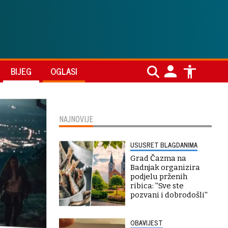
BIJEG
OGLASI
NAJNOVIJE
USUSRET BLAGDANIMA
Grad Čazma na
Badnjak organizira
podjelu prženih
ribica: ''Sve ste
pozvani i dobrodošli''
OBAVIJEST