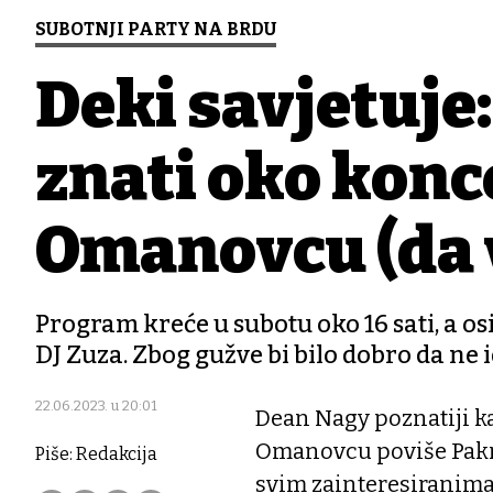
SUBOTNJI PARTY NA BRDU
Deki savjetuje:
znati oko kon
Omanovcu (da 
Program kreće u subotu oko 16 sati, a os
DJ Zuza. Zbog gužve bi bilo dobro da ne 
22.06.2023. u 20:01
Dean Nagy poznatiji k
Omanovcu poviše Pakra
Piše: Redakcija
svim zainteresiranima 