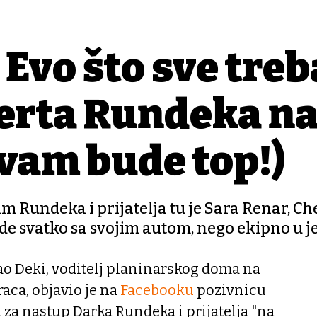
 Evo što sve treb
certa Rundeka n
vam bude top!)
im Rundeka i prijatelja tu je Sara Renar, Ch
ide svatko sa svojim autom, nego ekipno u je
ao Deki, voditelj planinarskog doma na
ca, objavio je na
Facebooku
pozivnicu
za nastup Darka Rundeka i prijatelja "na