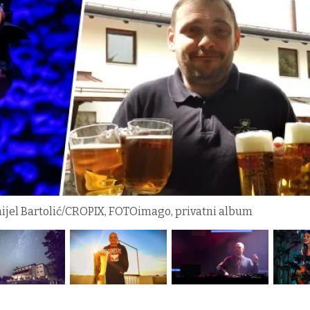
jel Bartolić/CROPIX, FOTOimago, privatni album