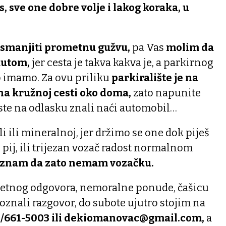
, sve one dobre volje i lakog koraka, u
 smanjiti prometnu gužvu,
pa Vas
molim da
autom,
jer cesta je takva kakva je, a parkirnog
 imamo. Za ovu priliku
parkiralište je na
 na kružnoj cesti oko doma,
zato napunite
ste na odlasku znali naći automobil…
li ili mineralnoj, jer držimo se one dok piješ
e pij, ili trijezan vozač radost normalnom
i znam da zato nemam vozačku.
metnog odgovora, nemoralne ponude, čašicu
doznali razgovor, do subote ujutro stojim na
/661-5003 ili dekiomanovac@gmail.com,
a