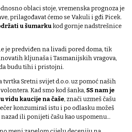
 odnosno oblaci stoje, vremenska prognoza je
ave, prilagođavat ćemo se Vakuli i gđi Picek.
 održati u šumarku
kod gornje nadstrešnice
e je predviđen na livadi pored doma, tik
dnovatih kljunaša i Tasmanijskih vragova,
 budu tihi i pristojni.
tvrtka Sretni svijet d.o.o. uz pomoć naših
h volontera. Kad smo kod šanka,
SS nam je
u vidu kaucije na čaše
, znači uzmeš čašu
u večer konzumiraš istu i po odlasku možeš
e nazad ili ponijeti čašu kao uspomenu...
 no meni zapelom cijelu deceniju na