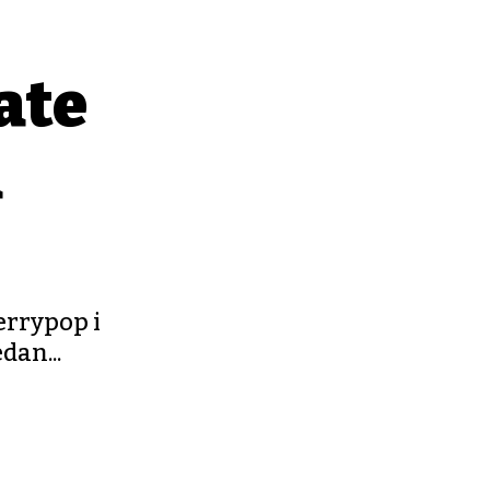
ate
a
errypop i
dan...