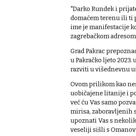
"Darko Rundek i prijate
domaćem terenu ili t
ime je manifestacije k
zagrebačkom adresom L
Grad Pakrac prepoznao 
u Pakračko ljeto 2023. 
razviti u višednevnu 
Ovom prilikom kao nes
uobičajene litanije i 
već ću Vas samo pozvat
mirisa, zaboravljenih 
upoznati Vas s nekoliko
veseliji sišli s Omanov