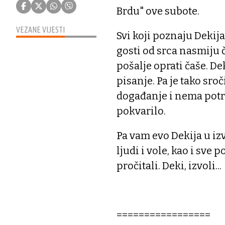
Brdu" ove subote.
VEZANE VIJESTI
Svi koji poznaju Dekija
gosti od srca nasmiju 
pošalje oprati čaše. Dek
pisanje. Pa je tako sr
događanje i nema potre
pokvarilo.
Pa vam evo Dekija u iz
ljudi i vole, kao i sve
pročitali. Deki, izvoli...
=================