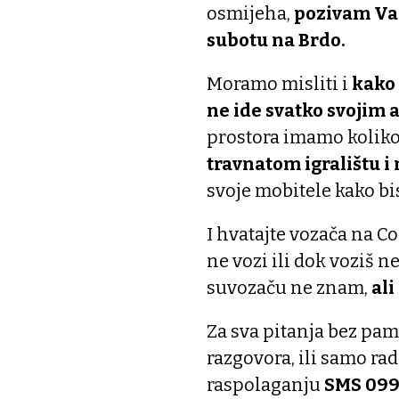
osmijeha,
pozivam Vas
subotu na Brdo.
Moramo misliti i
kako
ne ide svatko svojim 
prostora imamo koliko
travnatom igralištu i
svoje mobitele kako bi
I hvatajte vozača na Co
ne vozi ili dok voziš n
suvozaču ne znam,
al
Za sva pitanja bez pa
razgovora, ili samo ra
raspolaganju
SMS 099