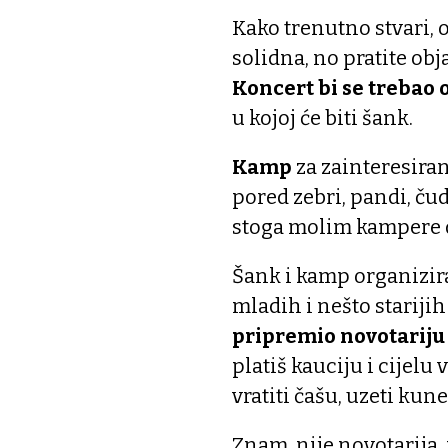
Kako trenutno stvari,
solidna, no pratite obj
Koncert bi se trebao
u kojoj će biti šank.
Kamp
za zainteresiran
pored zebri, pandi, ču
stoga molim kampere da
Šank i kamp organizira 
mladih i nešto stariji
pripremio novotariju 
platiš kauciju i cijel
vratiti čašu, uzeti kun
Znam, nije novotarija,