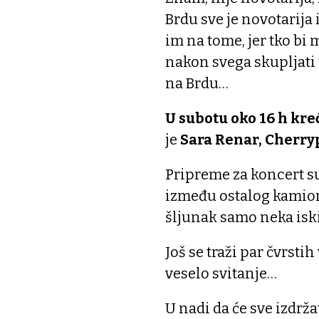
Brdu sve je novotarija 
im na tome, jer tko b
nakon svega skupljati t
na Brdu…
U subotu oko 16 h kr
je
Sara Renar, Cherryp
Pripreme za koncert su
između ostalog kamion,
šljunak samo neka isk
Još se traži par čvrst
veselo svitanje…
U nadi da će sve izdrža