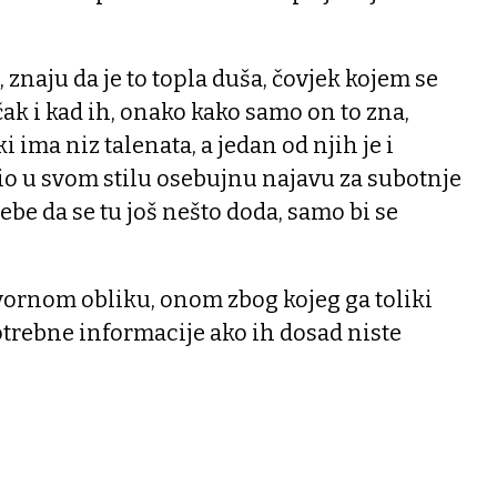
, znaju da je to topla duša, čovjek kojem se
čak i kad ih, onako kako samo on to zna,
i ima niz talenata, a jedan od njih je i
očio u svom stilu osebujnu najavu za subotnje
be da se tu još nešto doda, samo bi se
vornom obliku, onom zbog kojeg ga toliki
 potrebne informacije ako ih dosad niste