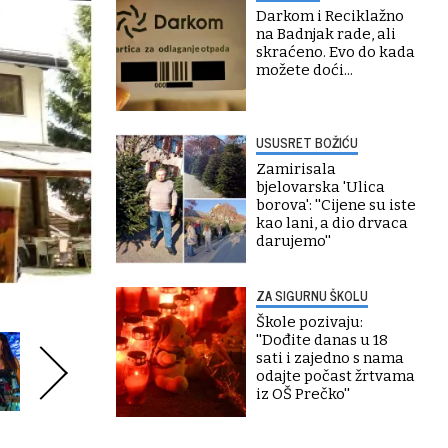
Darkom i Reciklažno
na Badnjak rade, ali
skraćeno. Evo do kada
možete doći...
USUSRET BOŽIĆU
Zamirisala
bjelovarska 'Ulica
borova': ''Cijene su iste
kao lani, a dio drvaca
darujemo''
ZA SIGURNU ŠKOLU
Škole pozivaju:
''Dođite danas u 18
sati i zajedno s nama
odajte počast žrtvama
iz OŠ Prečko''