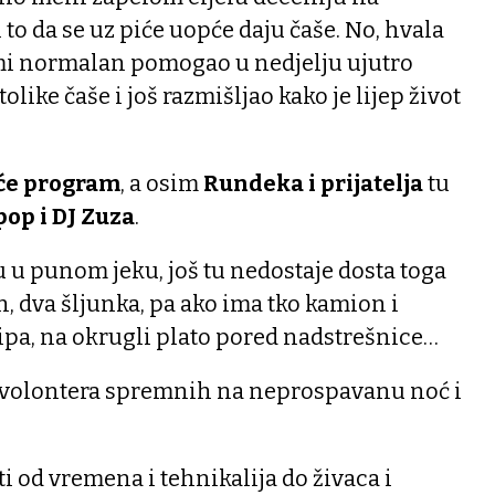
i to da se uz piće uopće daju čaše. No, hvala
i mi normalan pomogao u nedjelju ujutro
olike čaše i još razmišljao kako je lijep život
eće program
, a osim
Rundeka i prijatelja
tu
op i DJ Zuza
.
 u punom jeku, još tu nedostaje dosta toga
 dva šljunka, pa ako ima tko kamion i
ipa, na okrugli plato pored nadstrešnice…
ih volontera spremnih na neprospavanu noć i
ti od vremena i tehnikalija do živaca i