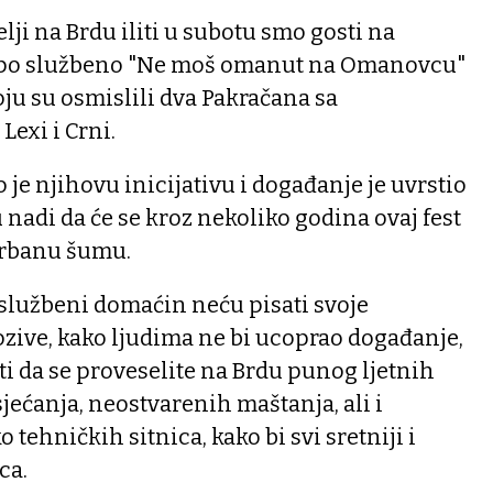
lji na Brdu iliti u subotu smo gosti na
i po službeno "Ne moš omanut na Omanovcu"
oju su osmislili dva Pakračana sa
exi i Crni.
je njihovu inicijativu i događanje je uvrstio
u nadi da će se kroz nekoliko godina ovaj fest
urbanu šumu.
lužbeni domaćin neću pisati svoje
pozive, kako ljudima ne bi ucoprao događanje,
i da se proveselite na Brdu punog ljetnih
sjećanja, neostvarenih maštanja, ali i
 tehničkih sitnica, kako bi svi sretniji i
ca.