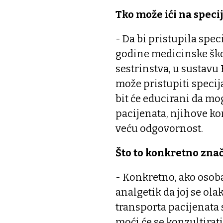
Tko može ići na specij
- Da bi pristupila spec
godine medicinske ško
sestrinstva, u sustavu 
može pristupiti specija
bit će educirani da mo
pacijenata, njihove kom
veću odgovornost.
Što to konkretno znač
- Konkretno, ako osoba
analgetik da joj se ola
transporta pacijenata
moći će se konzultirat