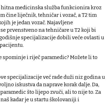
 hitna medicinska služba funkcionira kroz
im čine liječnik, tehničar i vozač, a T2 tim
kojih je jedan vozač. Najavljene
 se prvenstveno na tehničare u T2 koji bi
dišnje specijalizacije dobili veće ovlasti u
pacijentu.
e spominje i riječ paramedic? Možete li to
 ove specijalizacije već rade duži niz godina u
voljno iskustva da naprave korak dalje. Da,
paramedic što lijepo zvuči, ali to nije to. Za
aš kadar je u startu školovaniji i