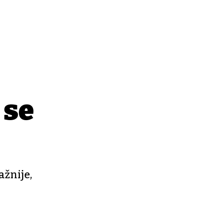
 se
ažnije,