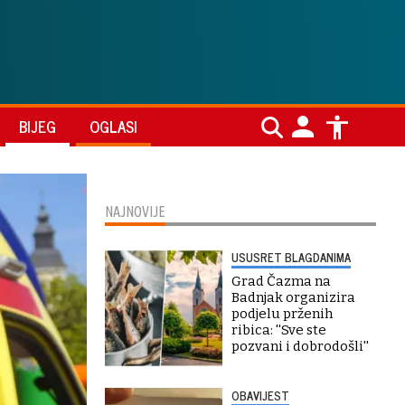
BIJEG
OGLASI
NAJNOVIJE
USUSRET BLAGDANIMA
Grad Čazma na
Badnjak organizira
podjelu prženih
ribica: ''Sve ste
pozvani i dobrodošli''
OBAVIJEST