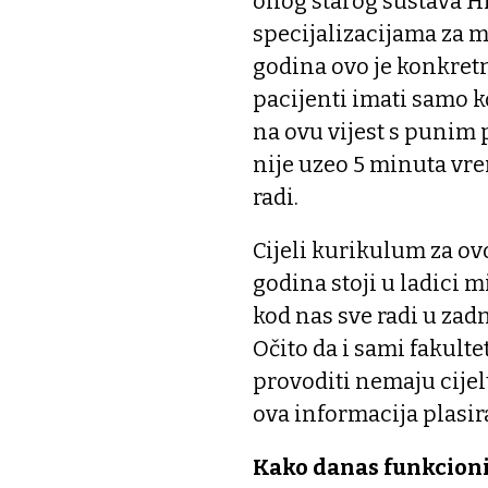
onog starog sustava Hi
specijalizacijama za 
godina ovo je konkretn
pacijenti imati samo ko
na ovu vijest s punim
nije uzeo 5 minuta vre
radi.
Cijeli kurikulum za ov
godina stoji u ladici m
kod nas sve radi u zadnj
Očito da i sami fakulte
provoditi nemaju cijelu
ova informacija plasir
Kako danas funkcioni