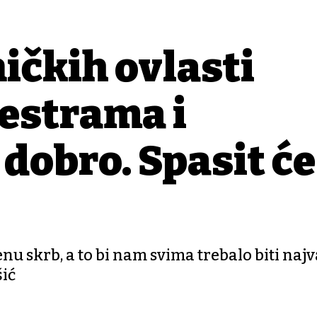
ičkih ovlasti
estrama i
dobro. Spasit će
enu skrb, a to bi nam svima trebalo biti najv
šić