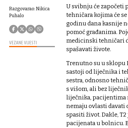
U svibnju će započeti 
Razgovarao: Nikica
tehničara kojima će se 
Puhalo
godinu dana kasnije n
pomoć građanima. Poje
medicinski tehničari do
VEZANE VIJESTI
spašavati živote.
Trenutno su u sklopu H
sastoji od liječnika i 
sestra, odnosno tehni
s višom, ali bez liječn
liječnika, pacijentima
nemaju ovlasti davati
spasiti život. Dakle, T
pacijenata u bolnicu. B