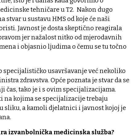
tne, isto je i danas kada govorimo o
medicinske tehničare u T2. Nakon dugo
a stvar u sustavu HMS od koje će naši
risti. Javnost je dosta skeptično reagirala
 pravom jer nažalost nitko od mjerodavnih
mena i objasnio ljudima o čemu se tu točno
o specijalističko usavršavanje već nekoliko
inistra zdravstva. Opće poznata je stvar da se
i čas, tako je i s ovim specijalizacijama.
ti na kojima se specijalizacije trebaju
 sliku, a kamoli djelatnici i javnost kojoj je
ana.
ra izvanbolnička medicinska služba?