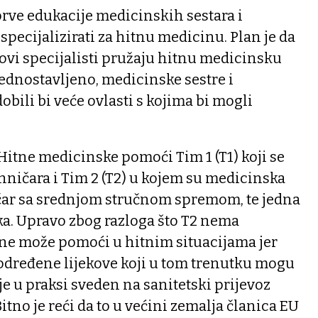
prve edukacije medicinskih sestara i
specijalizirati za hitnu medicinu. Plan je da
ovi specijalisti pružaju hitnu medicinsku
dnostavljeno, medicinske sestre i
bili bi veće ovlasti s kojima bi mogli
itne medicinske pomoći Tim 1 (T1) koji se
tehničara i Tim 2 (T2) u kojem su medicinska
čar sa srednjom stručnom spremom, te jedna
ika. Upravo zbog razloga što T2 nema
 ne može pomoći u hitnim situacijama jer
 određene lijekove koji u tom trenutku mogu
2 je u praksi sveden na sanitetski prijevoz
itno je reći da to u većini zemalja članica EU