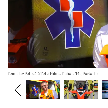
Tomislav Petrušić/Foto: Nikica Puhalo/MojPortal.hr