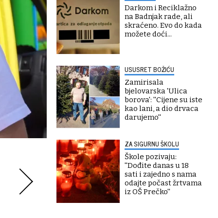
Darkom i Reciklažno
na Badnjak rade, ali
skraćeno. Evo do kada
možete doći...
USUSRET BOŽIĆU
Zamirisala
bjelovarska 'Ulica
borova': ''Cijene su iste
kao lani, a dio drvaca
darujemo''
ZA SIGURNU ŠKOLU
Škole pozivaju:
''Dođite danas u 18
sati i zajedno s nama
odajte počast žrtvama
iz OŠ Prečko''