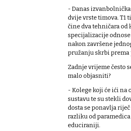
- Danas izvanbolnička
dvije vrste timova. T1 t
čine dva tehničara od 
specijalizacije odnose
nakon završene jednogo
pružanju skrbi prema 
Zadnje vrijeme često s
malo objasniti?
- Kolege koji će ići na
sustavu te su stekli do
dosta se ponavlja riječ 
razliku od paramedica n
educiraniji.