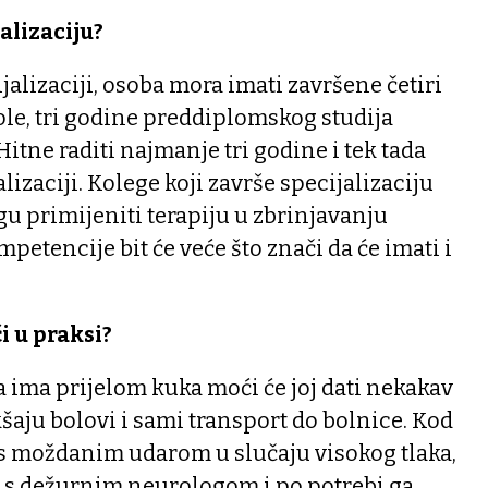
alizaciju?
ijalizaciji, osoba mora imati završene četiri
le, tri godine preddiplomskog studija
Hitne raditi najmanje tri godine i tek tada
lizaciji. Kolege koji završe specijalizaciju
gu primijeniti terapiju u zbrinjavanju
petencije bit će veće što znači da će imati i
i u praksi?
 ima prijelom kuka moći će joj dati nekakav
kšaju bolovi i sami transport do bolnice. Kod
 s moždanim udarom u slučaju visokog tlaka,
i s dežurnim neurologom i po potrebi ga