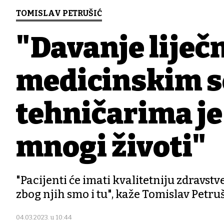
TOMISLAV PETRUŠIĆ
"Davanje liječn
medicinskim s
tehničarima je 
mnogi životi"
"Pacijenti će imati kvalitetniju zdravstv
zbog njih smo i tu", kaže Tomislav Petru
04.03.2023. u 10:44