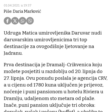
01.04.2021. u 19:37
Piše: Daria Marković
Udruga Matica umirovljenika Daruvar nudi
daruvarskim umirovljenicima tri top
destinacije za ovogodišnje ljetovanje na
Jadranu.
Prva destinacija je Dramalj-Crikvenica koju
možete posjetiti u razdoblju od 20. lipnja do
27. lipnja. Ovu ponudu poslala je agencija CRV,
a u cijenu od 1780 kuna uključen je prijevoz,
noćenje i puni pansionom u hotelu Riviera u
Dramlju, udaljenom sto metara od plaže.
Inače, puni pansion uključuje tri obroka:
doručak, ručak i večeru (buffet), a ukoliko to