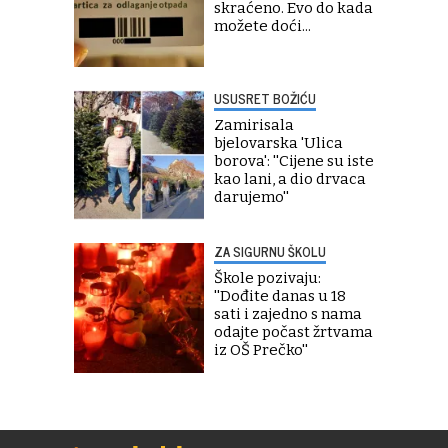
skraćeno. Evo do kada
možete doći...
USUSRET BOŽIĆU
Zamirisala
bjelovarska 'Ulica
borova': ''Cijene su iste
kao lani, a dio drvaca
darujemo''
ZA SIGURNU ŠKOLU
Škole pozivaju:
''Dođite danas u 18
sati i zajedno s nama
odajte počast žrtvama
iz OŠ Prečko''