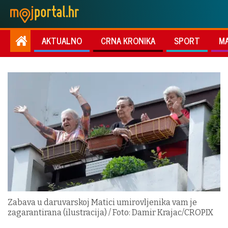
AKTUALNO
CRNA KRONIKA
SPORT
M
Zabava u daruvarskoj Matici umirovljenika vam je
zagarantirana (ilustracija) / Foto: Damir Krajac/CROPIX