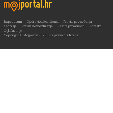
Impressum
Opći uvjeti korištenja
Pravila prenošenja
sadržaja
Pravila komentiranja
Zaštita privatnosti
Kontakt
Oglašavanje
Copyright © Mojportal 2020. Sva prava pridržana.