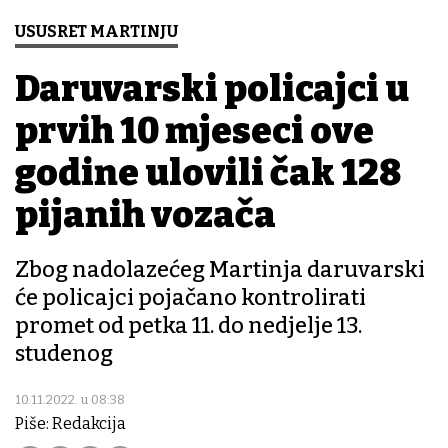
USUSRET MARTINJU
Daruvarski policajci u
prvih 10 mjeseci ove
godine ulovili čak 128
pijanih vozača
Zbog nadolazećeg Martinja daruvarski
će policajci pojačano kontrolirati
promet od petka 11. do nedjelje 13.
studenog
10.11.2022. u 08:38
Piše: Redakcija