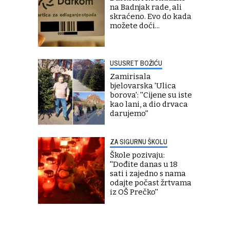
na Badnjak rade, ali
skraćeno. Evo do kada
možete doći...
USUSRET BOŽIĆU
Zamirisala
bjelovarska 'Ulica
borova': ''Cijene su iste
kao lani, a dio drvaca
darujemo''
ZA SIGURNU ŠKOLU
Škole pozivaju:
''Dođite danas u 18
sati i zajedno s nama
odajte počast žrtvama
iz OŠ Prečko''