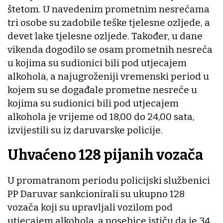
štetom. U navedenim prometnim nesrećama
tri osobe su zadobile teške tjelesne ozljede, a
devet lake tjelesne ozljede. Također, u dane
vikenda dogodilo se osam prometnih nesreća
u kojima su sudionici bili pod utjecajem
alkohola, a najugroženiji vremenski period u
kojem su se događale prometne nesreće u
kojima su sudionici bili pod utjecajem
alkohola je vrijeme od 18,00 do 24,00 sata,
izvijestili su iz daruvarske policije.
Uhvaćeno 128 pijanih vozača
U promatranom periodu policijski službenici
PP Daruvar sankcionirali su ukupno 128
vozača koji su upravljali vozilom pod
utjecajem alkohola, a posebice ističu da je 34