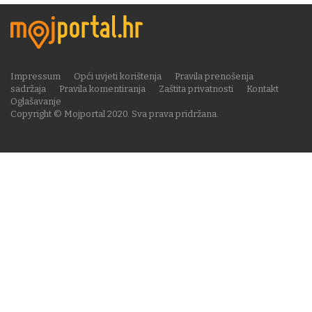
Impressum
Opći uvjeti korištenja
Pravila prenošenja
sadržaja
Pravila komentiranja
Zaštita privatnosti
Kontakt
Oglašavanje
Copyright © Mojportal 2020. Sva prava pridržana.