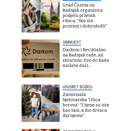
Grad Čazma na
Badnjak organizira
podjelu prženih
ribica: ''Sve ste
pozvani i dobrodošli''
OBAVIJEST
Darkom i Reciklažno
na Badnjak rade, ali
skraćeno. Evo do kada
možete doći...
USUSRET BOŽIĆU
Zamirisala
bjelovarska 'Ulica
borova': ''Cijene su iste
kao lani, a dio drvaca
darujemo''