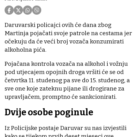
Daruvarski policajci ovih će dana zbog
Martinja pojačati svoje patrole na cestama jer
očekuju da će veći broj vozača konzumirati
alkoholna pića.
Pojačana kontrola vozača na alkohol i vožnju
pod utjecajem opojnih droga vršiti će se od
četvrtka 11. studenog pa sve do 15. studenog, a
sve one koje zateknu pijane ili drogirane za
upravljačem, promptno će sankcionirati.
Dvije osobe poginule
Iz Policijske postaje Daruvar su nas izvjestili
kako se tijekom prvih deset mjeseci ove