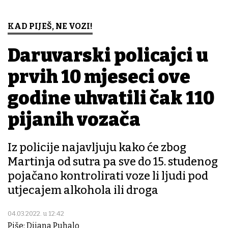
KAD PIJEŠ, NE VOZI!
Daruvarski policajci u
prvih 10 mjeseci ove
godine uhvatili čak 110
pijanih vozača
Iz policije najavljuju kako će zbog
Martinja od sutra pa sve do 15. studenog
pojačano kontrolirati voze li ljudi pod
utjecajem alkohola ili droga
04.03.2022. u 12:42
Piše: Dijana Puhalo