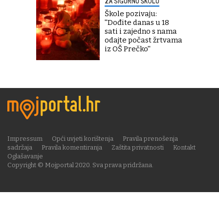
ZA SIGURNU ŠKOLU
Škole pozivaju:
''Dođite danas u 18
sati i zajedno s nama
odajte počast žrtvama
iz OŠ Prečko''
Impressum
Opći uvjeti korištenja
Pravila prenošenja
sadržaja
Pravila komentiranja
Zaštita privatnosti
Kontakt
Oglašavanje
Copyright © Mojportal 2020. Sva prava pridržana.