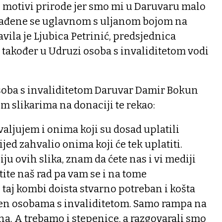
u motivi prirode jer smo mi u Daruvaru malo
Rađene se uglavnom s uljanom bojom na
javila je Ljubica Petrinić, predsjednica
također u Udruzi osoba s invaliditetom vodi
oba s invaliditetom Daruvar Damir Bokun
m slikarima na donaciji te rekao:
valjujem i onima koji su dosad uplatili
ijed zahvalio onima koji će tek uplatiti.
ju ovih slika, znam da ćete nas i vi mediji
atite naš rad pa vam se i na tome
taj kombi doista stvarno potreban i košta
ođen osobama s invaliditetom. Samo rampa na
a. A trebamo i stepenice, a razgovarali smo