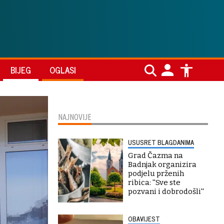
BIJEG
OGLASI
NAJNOVIJE
USUSRET BLAGDANIMA
Grad Čazma na
Badnjak organizira
podjelu prženih
ribica: ''Sve ste
pozvani i dobrodošli''
OBAVIJEST