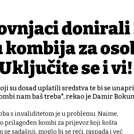
ovnjaci donirali
u kombija za oso
Uključite se i vi!
ji su dosad uplatili sredstva te bi se unapr
j kombi nam baš treba", rekao je Damir Boku
ba s invaliditetom je u problemu. Naime,
 prilagođen kombi za prijevoz koji košta
 se sadašnji, moglo bi se reći, raspada i već