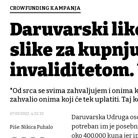
CROWFUNDING KAMPANJA
Daruvarski lik
slike za kupnj
invaliditetom. 
"Od srca se svima zahvaljujem i onima ko
zahvalio onima koji će tek uplatiti. Ta
07.03.2022. u 22:22
Daruvarska Udruga oso
potreban im je posebno
Piše: Nikica Puhalo
oko 400.000 kuna jer im