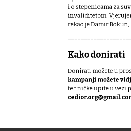
i o stepenicama za suv
invaliditetom. Vjeruj
rekao je Damir Bokun,
===================
Kako donirati
Donirati možete u pros
kampanji možete vidje
tehničke upite u vezi 
cedior.org@gmail.co