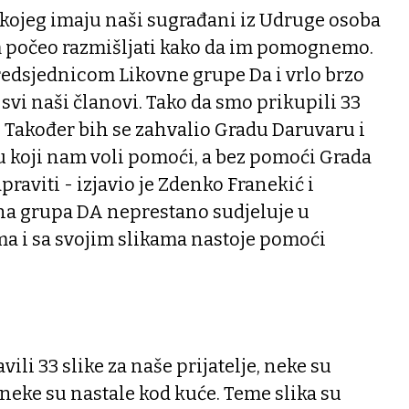
 kojeg imaju naši sugrađani iz Udruge osoba
m počeo razmišljati kako da im pomognemo.
edsjednicom Likovne grupe Da i vrlo brzo
i svi naši članovi. Tako da smo prikupili 33
e. Također bih se zahvalio Gradu Daruvaru i
koji nam voli pomoći, a bez pomoći Grada
raviti - izjavio je Zdenko Franekić i
a grupa DA neprestano sudjeluje u
 i sa svojim slikama nastoje pomoći
vili 33 slike za naše prijatelje, neke su
 neke su nastale kod kuće. Teme slika su