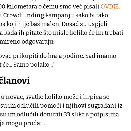
000 kilometara o čemu smo već pisali
OVDJE
.
i Crowdfunding kampanju kako bi tako
os koji nije baš malen. Dosad su uspjeli
a kada ih pitate što misle koliko će im trebati
 smireno odgovaraju:
vac prikupiti do kraja godine. Sad imamo
t će... Samo polako...".
 članovi
u novac, svatko koliko može i hrpica se
su im odlučili pomoći i njihovi sugrađani iz
su im odlučili donirati 33 slika s potpisima
oje mogu prodati.