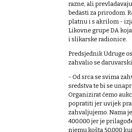
razne, ali prevladavaj
bedasti za prirodom. 
platnu i s akrilom - iz
Likovne grupe DA koja 
i slikarske radionice.
Predsjednik Udruge os
zahvalio se daruvarski
- Od srca se svima zah
sredstva te bi se unapr
Organizirat ćemo aukci
popratiti jer uvijek pr
zahvaljujemo. Nama je 
400.000 jer je prilag
njemu košta 50.000 kun