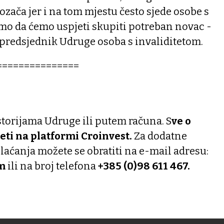
ozača jer i na tom mjestu često sjede osobe s
emo da ćemo uspjeti skupiti potreban novac -
 predsjednik Udruge osoba s invaliditetom.
===============
torijama Udruge ili putem računa. S
ve o
ti na platformi Croinvest.
Za dodatne
plaćanja možete se obratiti na e-mail adresu:
m
ili na broj telefona
+385 (0)98 611 467.