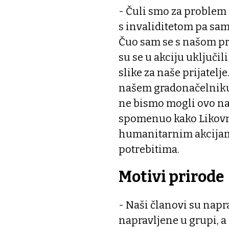
- Čuli smo za problem
s invaliditetom pa sa
Čuo sam se s našom pr
su se u akciju uključil
slike za naše prijatelj
našem gradonačelniku 
ne bismo mogli ovo nap
spomenuo kako Likovn
humanitarnim akcijama
potrebitima.
Motivi prirode
- Naši članovi su napra
napravljene u grupi, a