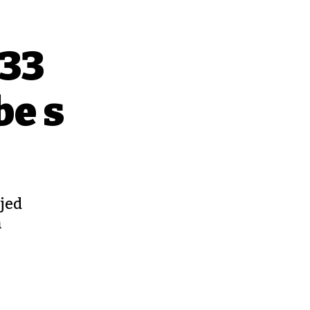
 33
be s
ijed
n