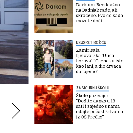
Darkom i Reciklažno
na Badnjak rade, ali
skraćeno. Evo do kada
možete doći...
USUSRET BOŽIĆU
Zamirisala
bjelovarska 'Ulica
borova': ''Cijene su iste
kao lani, a dio drvaca
darujemo''
ZA SIGURNU ŠKOLU
Škole pozivaju:
''Dođite danas u 18
sati i zajedno s nama
odajte počast žrtvama
iz OŠ Prečko''