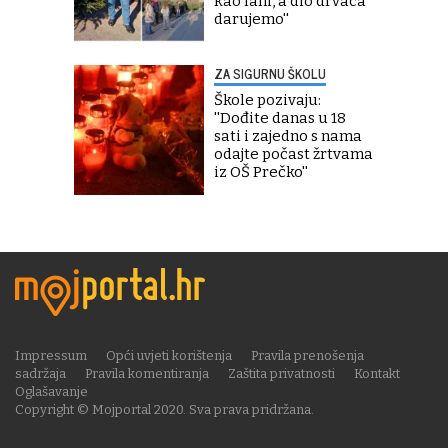
kao lani, a dio drvaca
darujemo''
ZA SIGURNU ŠKOLU
Škole pozivaju:
''Dođite danas u 18
sati i zajedno s nama
odajte počast žrtvama
iz OŠ Prečko''
Impressum
Opći uvjeti korištenja
Pravila prenošenja
sadržaja
Pravila komentiranja
Zaštita privatnosti
Kontakt
Oglašavanje
Copyright © Mojportal 2020. Sva prava pridržana.