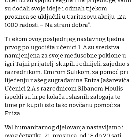
Učenici su sjajno reagirali na prijedloge, sami
su dodali svoje ideje i odmah tijekom
prosinca se uključili u Caritasovu akciju „Za
1000 radosti – Na strani dobra“.
Tijekom ovog posljednjeg nastavnog tjedna
prvog polugodišta učenici 1. A su sredstva
namijenjena za svoje međusobne poklone u
igri Tajni prijatelj skupili i odnijeli, zajedno s
razrednikom, Emirom Sulikom, za pomoć pri
liječenju našeg sugrađanina Eniza Jašarevića.
Učenici 2.A s razrednicom Ribanom Moulis
ispekli su hrpe kolača i slasnih zalogaja te
time prikupili isto tako novčanu pomoć za
Eniza.
Val humanitarnog djelovanja nastavljamo i
ovog četvrtka, 21. prosinca, od 18 do 20 sati,