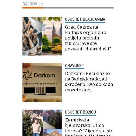
NAJNOVIJE
USUSRET BLAGDANIMA
Grad Čazma na
Badnjak organizira
podjelu prženih
ribica: ''Sve ste
pozvani i dobrodošli''
OBAVIJEST
Darkom i Reciklažno
na Badnjak rade, ali
skraćeno. Evo do kada
možete doći...
USUSRET BOŽIĆU
Zamirisala
bjelovarska 'Ulica
borova': ''Cijene su iste