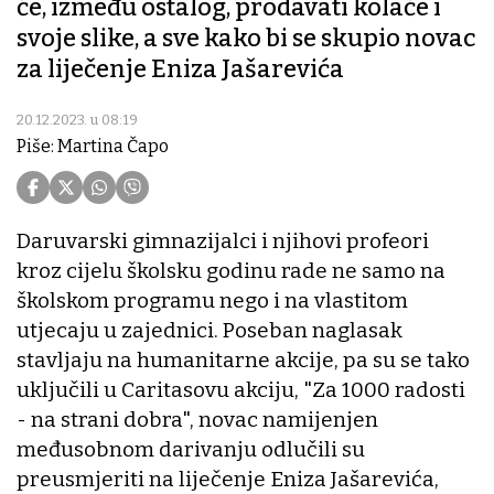
će, između ostalog, prodavati kolače i
svoje slike, a sve kako bi se skupio novac
za liječenje Eniza Jašarevića
20.12.2023. u 08:19
Piše: Martina Čapo
Daruvarski gimnazijalci i njihovi profeori
kroz cijelu školsku godinu rade ne samo na
školskom programu nego i na vlastitom
utjecaju u zajednici. Poseban naglasak
stavljaju na humanitarne akcije, pa su se tako
uključili u Caritasovu akciju, "Za 1000 radosti
- na strani dobra", novac namijenjen
međusobnom darivanju odlučili su
preusmjeriti na liječenje Eniza Jašarevića,