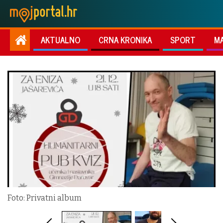
AKTUALNO
CRNA KRONIKA
SPORT
M
Foto: Privatni album