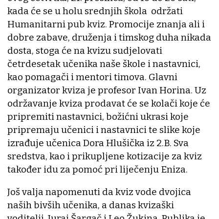
kada će se u holu srednjih škola održati
Humanitarni pub kviz. Promocije znanja ali i
dobre zabave, druženja i timskog duha nikada
dosta, stoga će na kvizu sudjelovati
četrdesetak učenika naše škole i nastavnici,
kao pomagači i mentori timova. Glavni
organizator kviza je profesor Ivan Horina. Uz
održavanje kviza prodavat će se kolači koje će
pripremiti nastavnici, božićni ukrasi koje
pripremaju učenici i nastavnici te slike koje
izrađuje učenica Dora Hlušička iz 2.B. Sva
sredstva, kao i prikupljene kotizacije za kviz
također idu za pomoć pri liječenju Eniza.
Još valja napomenuti da kviz vode dvojica
naših bivših učenika, a danas kvizaški
voditelji, Juraj Šargač i Leo Žukina. Publika je