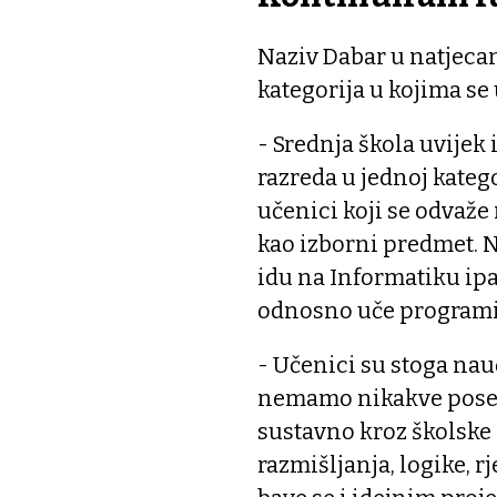
Naziv Dabar u natjecan
kategorija u kojima se
- Srednja škola uvijek i
razreda u jednoj katego
učenici koji se odvaže
kao izborni predmet. N
idu na Informatiku ipa
odnosno uče programir
- Učenici su stoga nau
nemamo nikakve poseb
sustavno kroz školske 
razmišljanja, logike, r