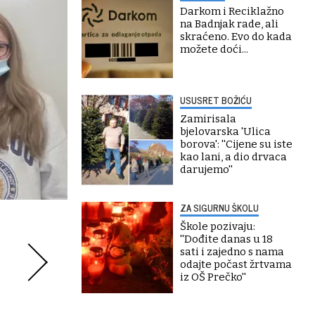
Darkom i Reciklažno
na Badnjak rade, ali
skraćeno. Evo do kada
možete doći...
USUSRET BOŽIĆU
Zamirisala
bjelovarska 'Ulica
borova': ''Cijene su iste
kao lani, a dio drvaca
darujemo''
ZA SIGURNU ŠKOLU
Škole pozivaju:
''Dođite danas u 18
sati i zajedno s nama
odajte počast žrtvama
iz OŠ Prečko''