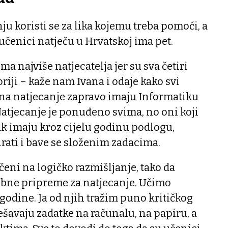
ju koristi se za lika kojemu treba pomoći, a
 učenici natječu u Hrvatskoj ima pet.
ma najviše natjecatelja jer su sva četiri
riji – kaže nam Ivana i odaje kako svi
 na natjecanje zapravo imaju Informatiku
atjecanje je ponuđeno svima, no oni koji
k imaju kroz cijelu godinu podlogu,
ati i bave se složenim zadacima.
čeni na logičko razmišljanje, tako da
ne pripreme za natjecanje. Učimo
godine. Ja od njih tražim puno kritičkog
ješavaju zadatke na računalu, na papiru, a