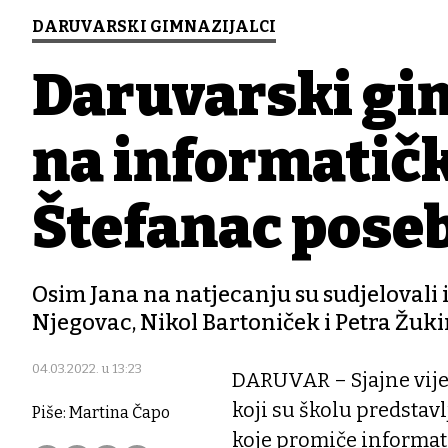
DARUVARSKI GIMNAZIJALCI
Daruvarski gim
na informatičk
Štefanac poseb
Osim Jana na natjecanju su sudjelovali i
Njegovac, Nikol Bartoniček i Petra Žuk
04.03.2022. u 13:23
DARUVAR – Sjajne vijes
koji su školu predsta
Piše: Martina Čapo
koje promiče informati