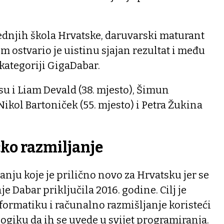
dnjih škola Hrvatske, daruvarski maturant
m ostvario je uistinu sjajan rezultat i među
 kategoriji GigaDabar.
su i Liam Devald (38. mjesto), Šimun
Nikol Bartoniček (55. mjesto) i Petra Žukina
čko razmiljanje
canju koje je prilično novo za Hrvatsku jer se
e Dabar priključila 2016. godine. Cilj je
ormatiku i računalno razmišljanje koristeći
logiku da ih se uvede u svijet programiranja.