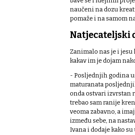
bave se i idejnim proje
naučeni na dozu kreati
pomaže i na samom nat
Natjecateljski
Zanimalo nas je i jesu
kakav im je dojam nak
- Posljednjih godina 
maturanata posljednjih
onda ostvari izvrstan r
trebao sam ranije kren
veoma zabavno, a imaju
između sebe, na nastav
Ivana i dodaje kako su 