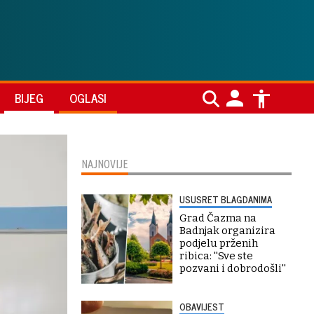
BIJEG
OGLASI
NAJNOVIJE
USUSRET BLAGDANIMA
Grad Čazma na
Badnjak organizira
podjelu prženih
ribica: ''Sve ste
pozvani i dobrodošli''
OBAVIJEST