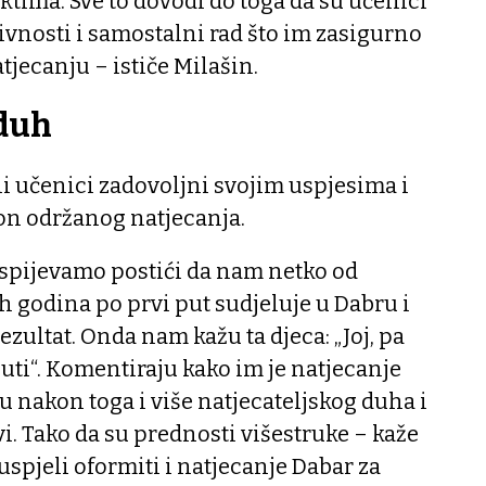
ktima. Sve to dovodi do toga da su učenici
vnosti i samostalni rad što im zasigurno
jecanju – ističe Milašin.
 duh
 li učenici zadovoljni svojim uspjesima i
on održanog natjecanja.
uspijevamo postići da nam netko od
 godina po prvi put sudjeluje u Dabru i
ezultat. Onda nam kažu ta djeca: „Joj, pa
uti“. Komentiraju kako im je natjecanje
 nakon toga i više natjecateljskog duha i
i. Tako da su prednosti višestruke – kaže
uspjeli oformiti i natjecanje Dabar za