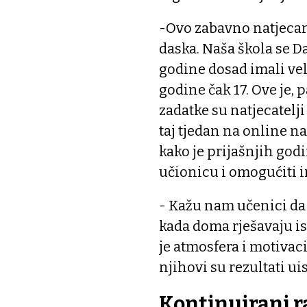
-Ovo zabavno natjeca
daska. Naša škola se D
godine dosad imali veli
godine čak 17. Ove je, 
zadatke su natjecatelji
taj tjedan na online na
kako je prijašnjih godi
učionicu i omogućiti im
- Kažu nam učenici da 
kada doma rješavaju isp
je atmosfera i motivac
njihovi su rezultati ui
Kontinuirani r