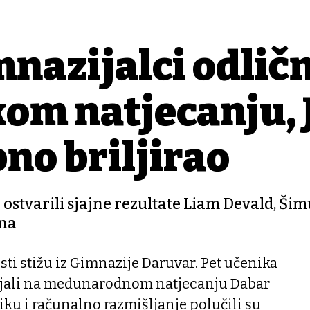
nazijalci odličn
om natjecanju, 
no briljirao
 ostvarili sjajne rezultate Liam Devald, Ši
ina
ti stižu iz Gimnazije Daruvar. Pet učenika
vljali na međunarodnom natjecanju Dabar
ku i računalno razmišljanje polučili su