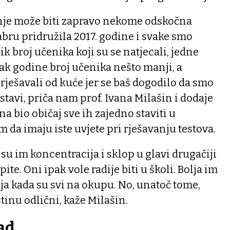
nje može biti zapravo nekome odskočna
abru pridružila 2017. godine i svake smo
k broj učenika koji su se natjecali, jedne
pak godine broj učenika nešto manji, a
 rješavali od kuće jer se baš dogodilo da smo
stavi, priča nam prof. Ivana Milašin i dodaje
na bio običaj sve ih zajedno staviti u
 da imaju iste uvjete pri rješavanju testova.
su im koncentracija i sklop u glavi drugačiji
ite. Oni ipak vole radije biti u školi. Bolja im
ija kada su svi na okupu. No, unatoč tome,
stinu odlični, kaže Milašin.
ad