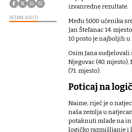
izvanredne rezultate.
VEZANE VIJESTI
Među 5000 učenika sre
Jan Štefanac 14. mjesto
10 posto je najboljih u
Osim Jana sudjelovali 
Njegovac (40. mjesto), 
(71. mjesto).
Poticaj na logi
Naime, riječ je o natje
naša zemlja u natjecanj
potaknuti mlade na inf
logičko razmišljanje i 