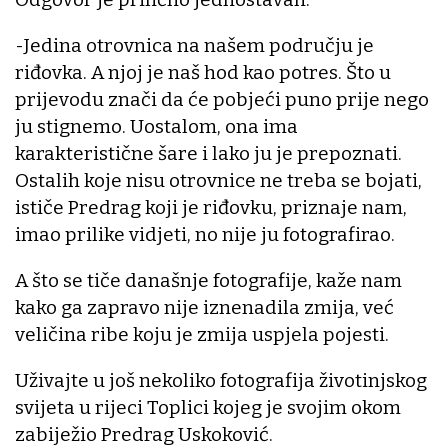
-Jedina otrovnica na našem području je
riđovka. A njoj je naš hod kao potres. Što u
prijevodu znači da će pobjeći puno prije nego
ju stignemo. Uostalom, ona ima
karakteristične šare i lako ju je prepoznati.
Ostalih koje nisu otrovnice ne treba se bojati,
ističe Predrag koji je riđovku, priznaje nam,
imao prilike vidjeti, no nije ju fotografirao.
A što se tiče današnje fotografije, kaže nam
kako ga zapravo nije iznenadila zmija, već
veličina ribe koju je zmija uspjela pojesti.
Uživajte u još nekoliko fotografija životinjskog
svijeta u rijeci Toplici kojeg je svojim okom
zabiježio Predrag Uskoković.