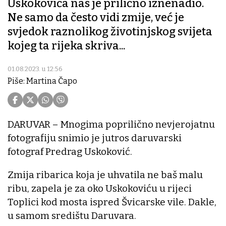
Uskokovića nas je prilično iznenadio.
Ne samo da često vidi zmije, već je
svjedok raznolikog životinjskog svijeta
kojeg ta rijeka skriva...
01.08.2023. u 12:56
Piše: Martina Čapo
DARUVAR – Mnogima poprilično nevjerojatnu
fotografiju snimio je jutros daruvarski
fotograf Predrag Uskoković.
Zmija ribarica koja je uhvatila ne baš malu
ribu, zapela je za oko Uskokoviću u rijeci
Toplici kod mosta ispred Švicarske vile. Dakle,
u samom središtu Daruvara.