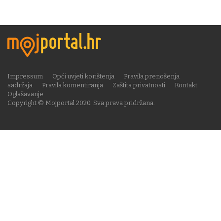
Impressum
Opći uvjeti korištenja
Pravila prenošenja
sadržaja
Pravila komentiranja
Zaštita privatnosti
Kontakt
Oglašavanje
Copyright © Mojportal 2020. Sva prava pridržana.