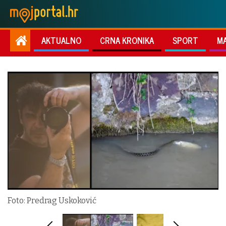
AKTUALNO
CRNA KRONIKA
SPORT
M
Foto: Predrag Uskoković