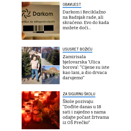
OBAVIJEST
Darkom i Reciklažno
na Badnjak rade, ali
skraćeno. Evo do kada
možete doći...
USUSRET BOŽIĆU
Zamirisala
bjelovarska 'Ulica
borova': ''Cijene su iste
kao lani, a dio drvaca
darujemo''
ZA SIGURNU ŠKOLU
Škole pozivaju:
''Dođite danas u 18
sati i zajedno s nama
odajte počast žrtvama
iz OŠ Prečko''