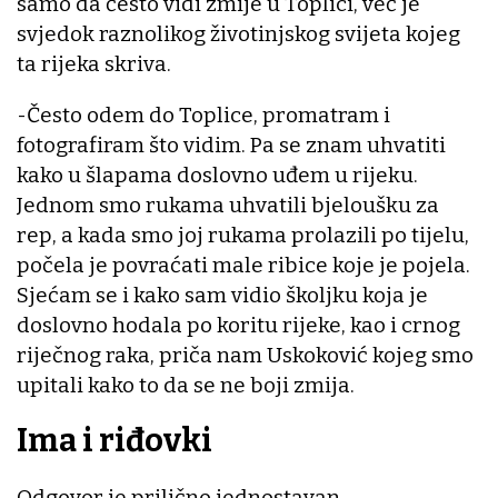
samo da često vidi zmije u Toplici, već je
svjedok raznolikog životinjskog svijeta kojeg
ta rijeka skriva.
-Često odem do Toplice, promatram i
fotografiram što vidim. Pa se znam uhvatiti
kako u šlapama doslovno uđem u rijeku.
Jednom smo rukama uhvatili bjeloušku za
rep, a kada smo joj rukama prolazili po tijelu,
počela je povraćati male ribice koje je pojela.
Sjećam se i kako sam vidio školjku koja je
doslovno hodala po koritu rijeke, kao i crnog
riječnog raka, priča nam Uskoković kojeg smo
upitali kako to da se ne boji zmija.
Ima i riđovki
Odgovor je prilično jednostavan.