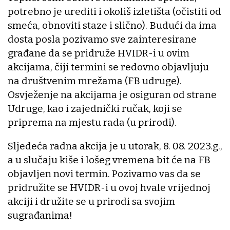
potrebno je urediti i okoliš izletišta (očistiti od
smeća, obnoviti staze i slično). Budući da ima
dosta posla pozivamo sve zainteresirane
građane da se pridruže HVIDR-i u ovim
akcijama, čiji termini se redovno objavljuju
na društvenim mrežama (FB udruge).
Osvježenje na akcijama je osiguran od strane
Udruge, kao i zajednički ručak, koji se
priprema na mjestu rada (u prirodi).
Sljedeća radna akcija je u utorak, 8. 08. 2023.g.,
a u slučaju kiše i lošeg vremena bit će na FB
objavljen novi termin. Pozivamo vas da se
pridružite se HVIDR-i u ovoj hvale vrijednoj
akciji i družite se u prirodi sa svojim
sugrađanima!