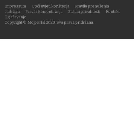
Impressum
Opći uvjeti korištenja
Pravila prenošenja
sadržaja
Pravila komentiranja
Zaštita privatnosti
Kontakt
Oglašavanje
Copyright © Mojportal 2020. Sva prava pridržana.