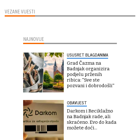
VEZANE VIJESTI
NAJNOVIJE
USUSRET BLAGDANIMA
Grad Čazma na
Badnjak organizira
podjelu prženih
ribica: ''Sve ste
pozvani i dobrodošli''
OBAVIJEST
Darkom i Reciklažno
na Badnjak rade, ali
skraćeno. Evo do kada
možete doći...