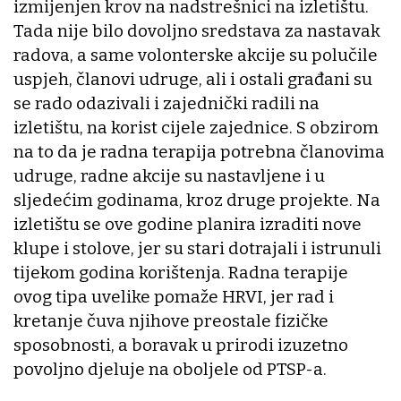
izmijenjen krov na nadstrešnici na izletištu.
Tada nije bilo dovoljno sredstava za nastavak
radova, a same volonterske akcije su polučile
uspjeh, članovi udruge, ali i ostali građani su
se rado odazivali i zajednički radili na
izletištu, na korist cijele zajednice. S obzirom
na to da je radna terapija potrebna članovima
udruge, radne akcije su nastavljene i u
sljedećim godinama, kroz druge projekte. Na
izletištu se ove godine planira izraditi nove
klupe i stolove, jer su stari dotrajali i istrunuli
tijekom godina korištenja. Radna terapije
ovog tipa uvelike pomaže HRVI, jer rad i
kretanje čuva njihove preostale fizičke
sposobnosti, a boravak u prirodi izuzetno
povoljno djeluje na oboljele od PTSP-a.