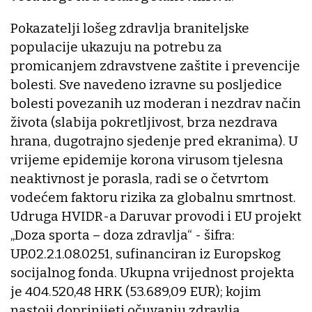
Pokazatelji lošeg zdravlja braniteljske
populacije ukazuju na potrebu za
promicanjem zdravstvene zaštite i prevencije
bolesti. Sve navedeno izravne su posljedice
bolesti povezanih uz moderan i nezdrav način
života (slabija pokretljivost, brza nezdrava
hrana, dugotrajno sjedenje pred ekranima). U
vrijeme epidemije korona virusom tjelesna
neaktivnost je porasla, radi se o četvrtom
vodećem faktoru rizika za globalnu smrtnost.
Udruga HVIDR-a Daruvar provodi i EU projekt
„Doza sporta – doza zdravlja“ - šifra:
UP.02.2.1.08.0251, sufinanciran iz Europskog
socijalnog fonda. Ukupna vrijednost projekta
je 404.520,48 HRK (53.689,09 EUR); kojim
nastoji doprinijeti očuvanju zdravlja