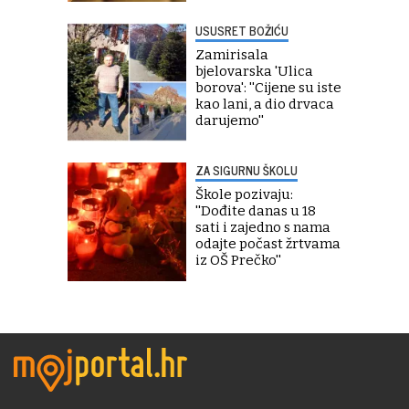
USUSRET BOŽIĆU
Zamirisala
bjelovarska 'Ulica
borova': ''Cijene su iste
kao lani, a dio drvaca
darujemo''
ZA SIGURNU ŠKOLU
Škole pozivaju:
''Dođite danas u 18
sati i zajedno s nama
odajte počast žrtvama
iz OŠ Prečko''