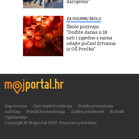
darujemo''
ZA SIGURNU ŠKOLU
Škole pozivaju:
''Dođite danas u 18
sati i zajedno s nama
odajte počast žrtvama
iz OŠ Prečko''
Impressum
Opći uvjeti korištenja
Pravila prenošenja
sadržaja
Pravila komentiranja
Zaštita privatnosti
Kontakt
Oglašavanje
Copyright © Mojportal 2020. Sva prava pridržana.