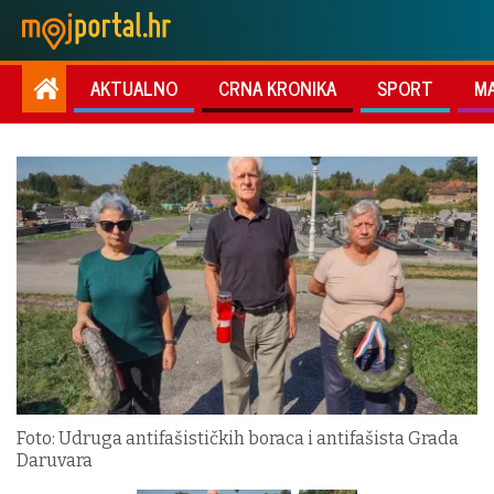
AKTUALNO
CRNA KRONIKA
SPORT
M
Foto: Udruga antifašističkih boraca i antifašista Grada
Daruvara