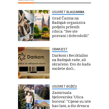
USUSRET BLAGDANIMA
Grad Čazma na
Badnjak organizira
podjelu prženih
ribica: ''Sve ste
pozvani i dobrodošli''
OBAVIJEST
Darkom i Reciklažno
na Badnjak rade, ali
skraćeno. Evo do kada
možete doći...
USUSRET BOŽIĆU
Zamirisala
bjelovarska 'Ulica
borova': ''Cijene su iste
kao lani, a dio drvaca