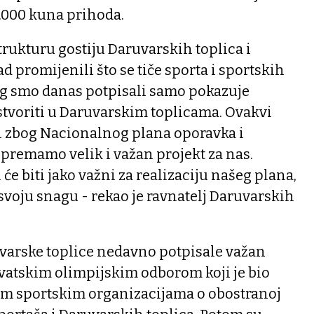
0.000 kuna prihoda.
trukturu gostiju Daruvarskih toplica i
 promijenili što se tiče sporta i sportskih
g smo danas potpisali samo pokazuje
stvoriti u Daruvarskim toplicama. Ovakvi
i zbog Nacionalnog plana oporavka i
ipremamo velik i važan projekt za nas.
će biti jako važni za realizaciju našeg plana,
voju snagu - rekao je ravnatelj Daruvarskih
uvarske toplice nedavno potpisale važan
rvatskim olimpijskim odborom koji je bio
im sportskim organizacijama o obostranoj