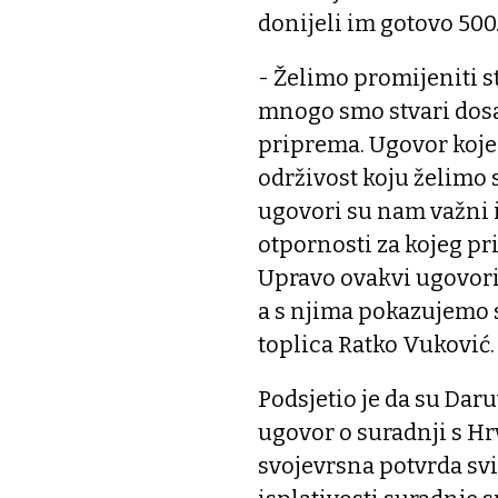
donijeli im gotovo 50
- Želimo promijeniti s
mnogo smo stvari dosad
priprema. Ugovor koje
održivost koju želimo 
ugovori su nam važni 
otpornosti za kojeg pr
Upravo ovakvi ugovori 
a s njima pokazujemo s
toplica Ratko Vuković.
Podsjetio je da su Dar
ugovor o suradnji s H
svojevrsna potvrda sv