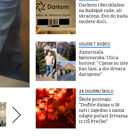
Darkom i Reciklažno
na Badnjak rade, ali
skraćeno. Evo do kada
možete doći...
USUSRET BOŽIĆU
Zamirisala
bjelovarska 'Ulica
borova': ''Cijene su iste
kao lani, a dio drvaca
darujemo''
ZA SIGURNU ŠKOLU
Škole pozivaju:
''Dođite danas u 18
sati i zajedno s nama
odajte počast žrtvama
iz OŠ Prečko''