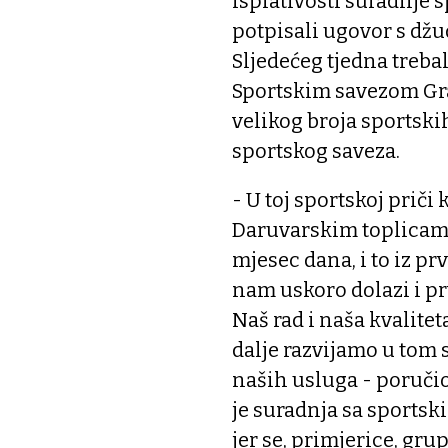
isplativosti suradnje 
potpisali ugovor s dž
Sljedećeg tjedna trebal
Sportskim savezom Gra
velikog broja sportsk
sportskog saveza.
- U toj sportskoj priči
Daruvarskim toplicam
mjesec dana, i to iz p
nam uskoro dolazi i pr
Naš rad i naša kvalitet
dalje razvijamo u tom 
naših usluga - poručio
je suradnja sa sportsk
jer se, primjerice, gru