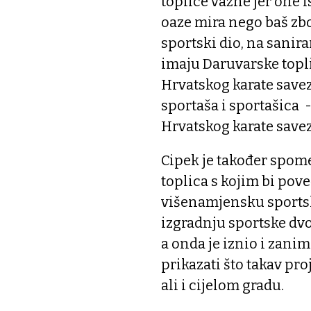
toplice važne jer one
oaze mira nego baš zbo
sportski dio, na sanir
imaju Daruvarske topli
Hrvatskog karate save
sportaša i sportašica 
Hrvatskog karate save
Cipek je također spom
toplica s kojim bi poveć
višenamjensku sportsk
izgradnju sportske dv
a onda je iznio i zani
prikazati što takav pr
ali i cijelom gradu.