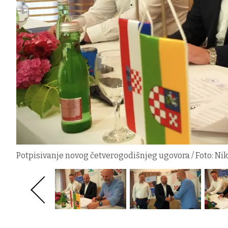
Potpisivanje novog četverogodišnjeg ugovora / Foto: Ni