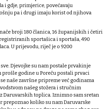
a i gdje, primjerice, povećavaju
šnju pa i drugi imaju korist od njihova
nače broji 180 članica, 16 županijskih i četiri
registriranih sportašica i sportaša, 490
aca. U prijevodu, riječ je o 9200
e sve. Djevojke su nam postale prvakinje
prošle godine u Poreču postali prvaci
er se naše završne pripreme već godinama
 vodstvom našeg stožera i stručnim
z Daruvarskih toplica. Iznimno sam sretan
žer prepoznao koliko su nam Daruvarske