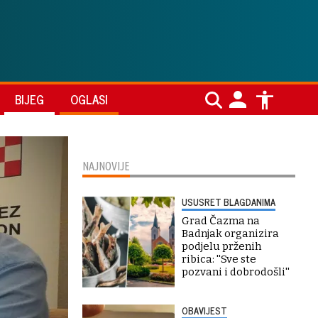
BIJEG
OGLASI
NAJNOVIJE
USUSRET BLAGDANIMA
Grad Čazma na
Badnjak organizira
podjelu prženih
ribica: ''Sve ste
pozvani i dobrodošli''
OBAVIJEST