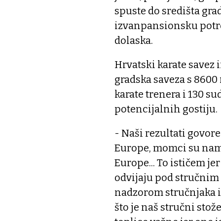
spuste do središta grad
izvanpansionsku potro
dolaska.
Hrvatski karate savez i
gradska saveza s 8600 
karate trenera i 130 sud
potencijalnih gostiju.
- Naši rezultati govor
Europe, momci su nam 
Europe... To ističem j
odvijaju pod stručnim
nadzorom stručnjaka i
što je naš stručni sto