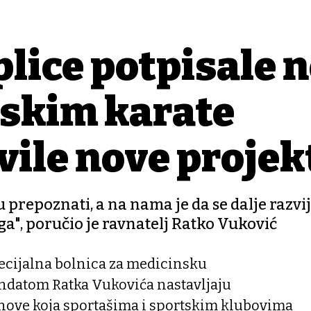
lice potpisale n
tskim karate
vile nove projek
u prepoznati, a na nama je da se dalje razvi
ga", poručio je ravnatelj Ratko Vuković
pecijalna bolnica za medicinsku
andatom Ratka Vukovića nastavljaju
nove koja sportašima i sportskim klubovima