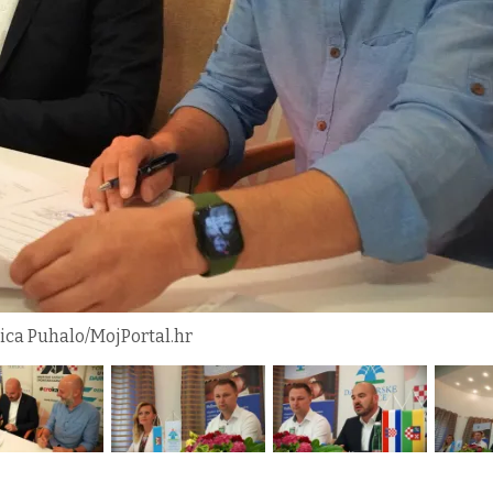
kica Puhalo/MojPortal.hr