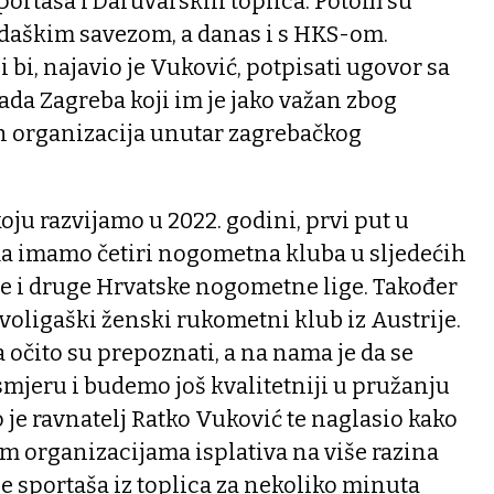
sportaša i Daruvarskih toplica. Potom su
udaškim savezom, a danas i s HKS-om.
i bi, najavio je Vuković, potpisati ugovor sa
da Zagreba koji im je jako važan zbog
ih organizacija unutar zagrebačkog
 koju razvijamo u 2022. godini, prvi put u
a imamo četiri nogometna kluba u sljedećih
rve i druge Hrvatske nogometne lige. Također
voligaški ženski rukometni klub iz Austrije.
a očito su prepoznati, a na nama je da se
smjeru i budemo još kvalitetniji u pružanju
 je ravnatelj Ratko Vuković te naglasio kako
im organizacijama isplativa na više razina
pe sportaša iz toplica za nekoliko minuta