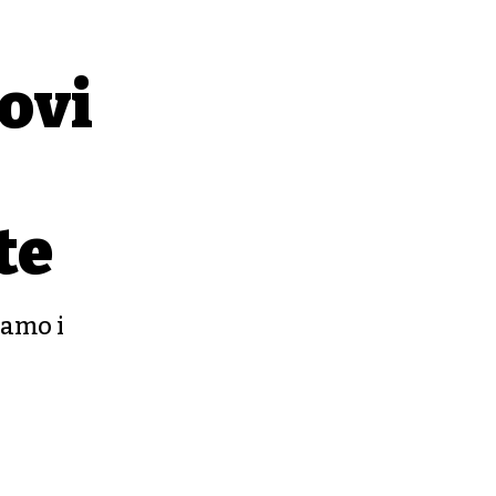
ovi
te
jamo i