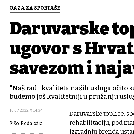
OAZA ZA SPORTAŠE
Daruvarske top
ugovor s Hrva
savezom i naja
"Naš rad i kvaliteta naših usluga očito s
budemo još kvalitetniji u pružanju uslu
16.07.2022. u 14:34
Daruvarske toplice, s
rehabilitaciju, pod m
Piše: Redakcija
izgradnju brenda usta