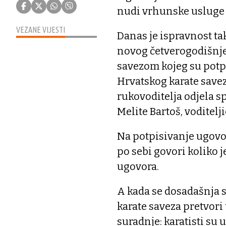
nudi vrhunske usluge z
VEZANE VIJESTI
Danas je ispravnost t
novog četverogodišnje
savezom kojeg su potpi
Hrvatskog karate savez
rukovoditelja odjela s
Melite Bartoš, voditelj
Na potpisivanje ugovo
po sebi govori koliko 
ugovora.
A kada se dosadašnja 
karate saveza pretvori u
suradnje: karatisti su 