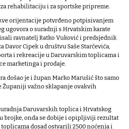
a rehabilitaciju i za sportske pripreme.
akve orijentacije potvrđeno potpisivanjem
g ugovora o suradnji s Hrvatskim karate
sali ravnatelj Ratko Vuković i predsjednik
a Davor Cipek u društvu Saše Starčevića,
porta i rekreacije u Daruvarskim toplicama i
ice marketinga i prodaje.
ra došao je i župan Marko Marušić što samo
je Županiji važno sklapanje ovakvih
suradnja Daruvarskih toplica i Hrvatskog
 brojke, onda se dobije i opipljiviji rezultat
u toplicama dosad ostvarili 2500 noćenja i