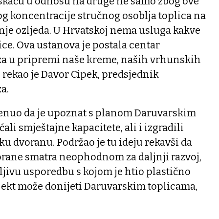
 iskaču u odnosu na druge ne samo zbog ove
g koncentracije stručnog osoblja toplica na
anje ozljeda. U Hrvatskoj nema usluga kakve
ce. Ova ustanova je postala centar
za u pripremi naše kreme, naših vrhunskih
- rekao je Davor Cipek, predsjednik
za.
enuo da je upoznat s planom Daruvarskim
ali smještajne kapacitete, ali i izgradili
u dvoranu. Podržao je tu ideju rekavši da
orane smatra neophodnom za daljnji razvoj,
mljivu usporedbu s kojom je htio plastično
ojekt može donijeti Daruvarskim toplicama,