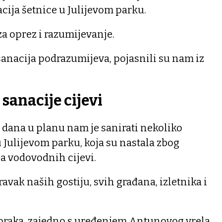
cija šetnice u Julijevom parku.
za oprez i razumijevanje.
anacija podrazumijeva, pojasnili su nam iz
sanacije cijevi
 dana u planu nam je sanirati nekoliko
u Julijevom parku, koja su nastala zbog
a vodovodnih cijevi.
ravak naših gostiju, svih građana, izletnika i
 koraka, zajedno s uređenjem Antunovog vrela