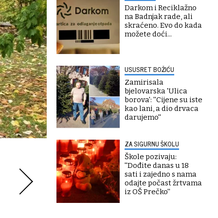
Darkom i Reciklažno
na Badnjak rade, ali
skraćeno. Evo do kada
možete doći...
USUSRET BOŽIĆU
Zamirisala
bjelovarska 'Ulica
borova': ''Cijene su iste
kao lani, a dio drvaca
darujemo''
ZA SIGURNU ŠKOLU
Škole pozivaju:
''Dođite danas u 18
sati i zajedno s nama
odajte počast žrtvama
iz OŠ Prečko''