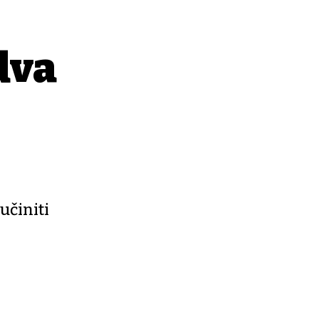
dva
učiniti