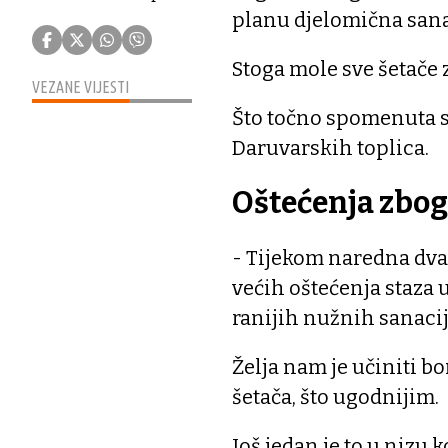
planu djelomična sana
Stoga mole sve šetače 
VEZANE VIJESTI
Što točno spomenuta s
Daruvarskih toplica.
Oštećenja zbog 
- Tijekom naredna dva
većih oštećenja staza 
ranijih nužnih sanacij
Želja nam je učiniti bo
šetača, što ugodnijim.
Još jedan je to u nizu