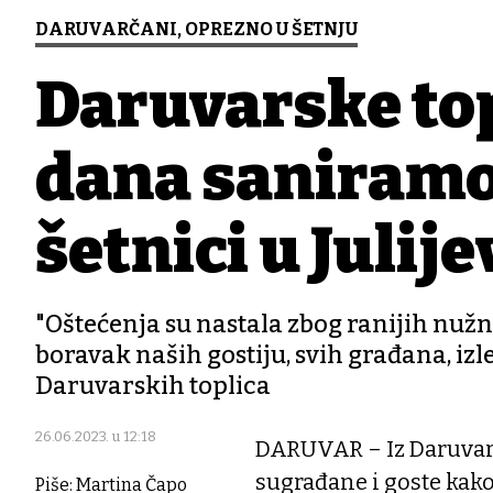
DARUVARČANI, OPREZNO U ŠETNJU
Daruvarske top
dana saniramo
šetnici u Juli
"Oštećenja su nastala zbog ranijih nužni
boravak naših gostiju, svih građana, izle
Daruvarskih toplica
26.06.2023. u 12:18
DARUVAR – Iz Daruvars
sugrađane i goste kako j
Piše: Martina Čapo