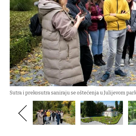
Sutra i prekosutra saniraju se oštećenja u Julijevom pa