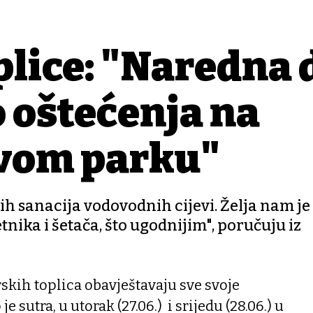
lice: "Naredna 
 oštećenja na
jevom parku"
h sanacija vodovodnih cijevi. Želja nam je 
tnika i šetača, što ugodnijim", poručuju iz
kih toplica obavještavaju sve svoje
e sutra, u utorak (27.06.) i srijedu (28.06.) u