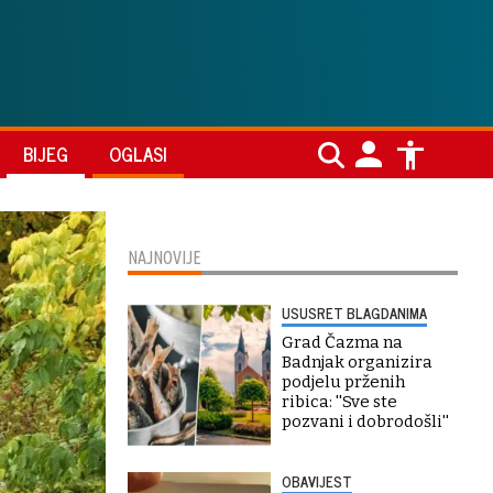
BIJEG
OGLASI
NAJNOVIJE
USUSRET BLAGDANIMA
Grad Čazma na
Badnjak organizira
podjelu prženih
ribica: ''Sve ste
pozvani i dobrodošli''
OBAVIJEST