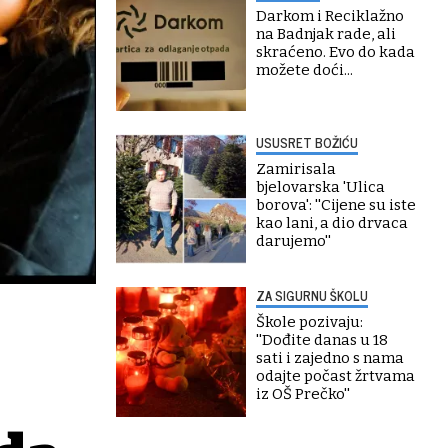
Darkom i Reciklažno
na Badnjak rade, ali
skraćeno. Evo do kada
možete doći...
USUSRET BOŽIĆU
Zamirisala
bjelovarska 'Ulica
borova': ''Cijene su iste
kao lani, a dio drvaca
darujemo''
ZA SIGURNU ŠKOLU
Škole pozivaju:
''Dođite danas u 18
sati i zajedno s nama
odajte počast žrtvama
iz OŠ Prečko''