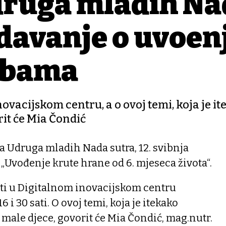
ruga mladih Na
davanje o uvođen
ebama
ovacijskom centru, a o ovoj temi, koja je i
rit će Mia Čondić
Udruga mladih Nada sutra, 12. svibnja
„Uvođenje krute hrane od 6. mjeseca života“.
ati u Digitalnom inovacijskom centru
 i 30 sati. O ovoj temi, koja je itekako
 male djece, govorit će Mia Čondić, mag.nutr.