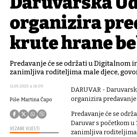
Daruvarska Ud
organizira pre
krute hrane b
Predavanje će se održati u Digitalnom in
zanimljiva roditeljima male djece, govo
11.05.2023. u 16:09
DARUVAR - Daruvarska 
organizira predavanje 
Piše: Martina Čapo
Predavanje će se održ
Daruvar s početkom u 16
VEZANE VIJESTI
zanimljiva roditeljima