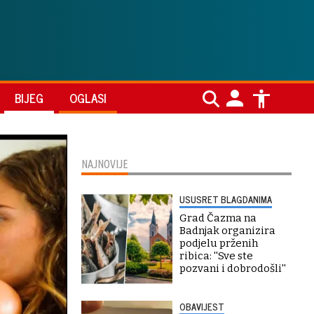
BIJEG
OGLASI
NAJNOVIJE
USUSRET BLAGDANIMA
Grad Čazma na
Badnjak organizira
podjelu prženih
ribica: ''Sve ste
pozvani i dobrodošli''
OBAVIJEST