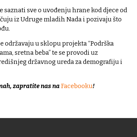
 saznati sve o uvođenju hrane kod djece od
učuju iz Udruge mladih Nada i pozivaju što
ođu.
e održavaju u sklopu projekta “Podrška
mama, sretna beba” te se provodi uz
redišnjeg državnog ureda za demografiju i
mah, zapratite nas na
Facebooku
!