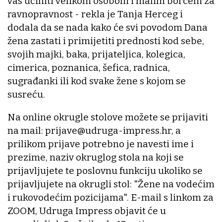
vas učiniti velikom osobom i malim borcem za
ravnopravnost - rekla je Tanja Herceg i
dodala da se nada kako će svi povodom Dana
žena zastati i primijetiti prednosti kod sebe,
svojih majki, baka, prijateljica, kolegica,
cimerica, poznanica, šefica, radnica,
sugrađanki ili kod svake žene s kojom se
susreću.
Na online okrugle stolove možete se prijaviti
na mail: prijave@udruga-impress.hr, a
prilikom prijave potrebno je navesti ime i
prezime, naziv okruglog stola na koji se
prijavljujete te poslovnu funkciju ukoliko se
prijavljujete na okrugli stol: "Žene na vodećim
i rukovodećim pozicijama". E-mail s linkom za
ZOOM, Udruga Impress objavit će u