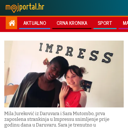
AKTUALNO
CRNA KRONIKA
SPORT
M
Mila Jureković iz Daruvara i Sara Mutombo, prva
zaposlena strankinja u Impressu snimljenje prije
godinu dana u Daruvaru. Sara je trenutno u