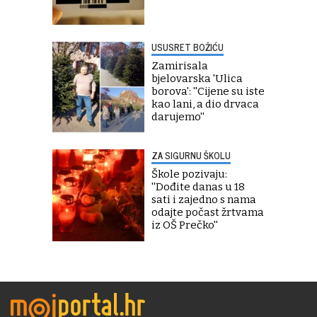
USUSRET BOŽIĆU
Zamirisala
bjelovarska 'Ulica
borova': ''Cijene su iste
kao lani, a dio drvaca
darujemo''
ZA SIGURNU ŠKOLU
Škole pozivaju:
''Dođite danas u 18
sati i zajedno s nama
odajte počast žrtvama
iz OŠ Prečko''