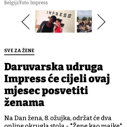
Belgiji/Foto: Impress
SVE ZA ŽENE
Daruvarska udruga
Impress će cijeli ovaj
mjesec posvetiti
ženama
Na Dan žena, 8. ožujka, održat će dva
online okrugla stola - "Žene kao majke"