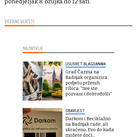
ponedjeljak 8. ožujka do 12 sati.
VEZANE VIJESTI
NAJNOVIJE
USUSRET BLAGDANIMA
Grad Čazma na
Badnjak organizira
podjelu prženih
ribica: ''Sve ste
pozvani i dobrodošli''
OBAVIJEST
Darkom i Reciklažno
na Badnjak rade, ali
skraćeno. Evo do kada
možete doći...