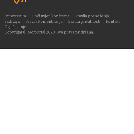
Impressum
Opći uvjeti korištenja
Pravila prenošenja
sadržaja
Pravila komentiranja
Zaštita privatnosti
Kontakt
Oglašavanje
Copyright © Mojportal 2020. Sva prava pridržana.