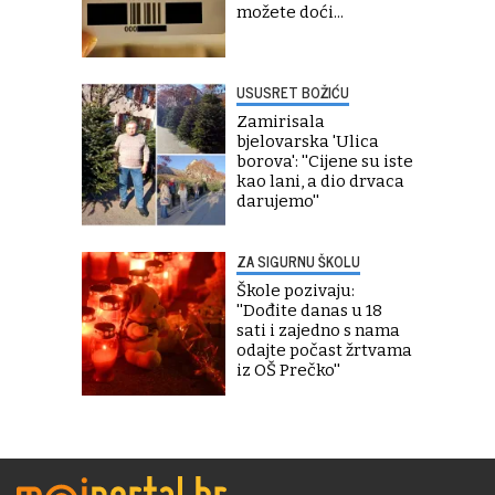
možete doći...
USUSRET BOŽIĆU
Zamirisala
bjelovarska 'Ulica
borova': ''Cijene su iste
kao lani, a dio drvaca
darujemo''
ZA SIGURNU ŠKOLU
Škole pozivaju:
''Dođite danas u 18
sati i zajedno s nama
odajte počast žrtvama
iz OŠ Prečko''