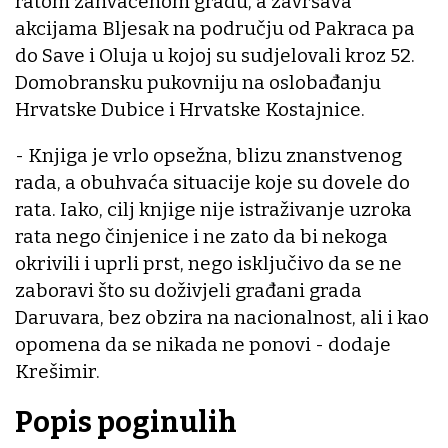
ratom zahvaćenom gradu, a završava
akcijama Bljesak na području od Pakraca pa
do Save i Oluja u kojoj su sudjelovali kroz 52.
Domobransku pukovniju na oslobađanju
Hrvatske Dubice i Hrvatske Kostajnice.
- Knjiga je vrlo opsežna, blizu znanstvenog
rada, a obuhvaća situacije koje su dovele do
rata. Iako, cilj knjige nije istraživanje uzroka
rata nego činjenice i ne zato da bi nekoga
okrivili i uprli prst, nego isključivo da se ne
zaboravi što su doživjeli građani grada
Daruvara, bez obzira na nacionalnost, ali i kao
opomena da se nikada ne ponovi - dodaje
Krešimir.
Popis poginulih