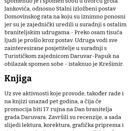
spomenuo je i spomen sobu u dvorcu grofa
Jankovića, odnosno Stalni izložbeni postav
Domovinskog rata na koju su iznimno ponosni
jer su je zajednički uredili u suradnji s ostalim
braniteljskim udrugama.- Preko osam tisuća
ljudi je prošlo kroz postav. Udruga vodi sve
zainteresirane posjetitelje u suradnji s
Turističkom zajednicom Daruvar-Papuk na
obilazak spomen sobe - istaknuo je Krešimir.
Knjiga
Uz sve aktivnosti koje provode, također rade i
na knjizi unazad pet godina, a čija će
promocija biti 17. rujna na Dan branitelja
grada Daruvara. Završili su recenzije, a sada
slijedi lektura, korektura, grafička priprema i