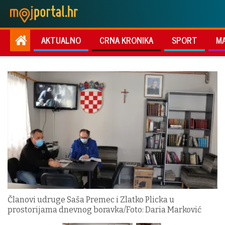
AKTUALNO
CRNA KRONIKA
SPORT
M
Članovi udruge Saša Premec i Zlatko Plicka u
prostorijama dnevnog boravka/Foto: Daria Marković