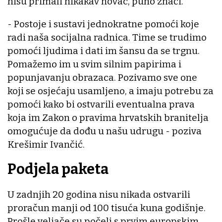
nisu primali nikakav novac, puno znači.
- Postoje i sustavi jednokratne pomoći koje
radi naša socijalna radnica. Time se trudimo
pomoći ljudima i dati im šansu da se trgnu.
Pomažemo im u svim silnim papirima i
popunjavanju obrazaca. Pozivamo sve one
koji se osjećaju usamljeno, a imaju potrebu za
pomoći kako bi ostvarili eventualna prava
koja im Zakon o pravima hrvatskih branitelja
omogućuje da dođu u našu udrugu - poziva
Krešimir Ivančić.
Podjela paketa
U zadnjih 20 godina nisu nikada ostvarili
proračun manji od 100 tisuća kuna godišnje.
Prošle veljače su počeli s prvim europskim