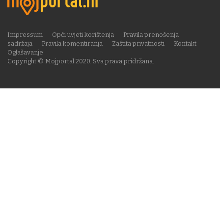
Impressum
Opći uvjeti korištenja
Pravila prenošenja
sadržaja
Pravila komentiranja
Zaštita privatnosti
Kontakt
Oglašavanje
Copyright © Mojportal 2020. Sva prava pridržana.