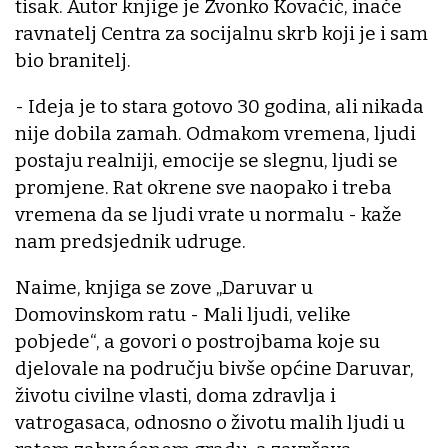
tisak. Autor knjige je Zvonko Kovačić, inače
ravnatelj Centra za socijalnu skrb koji je i sam
bio branitelj.
- Ideja je to stara gotovo 30 godina, ali nikada
nije dobila zamah. Odmakom vremena, ljudi
postaju realniji, emocije se slegnu, ljudi se
promjene. Rat okrene sve naopako i treba
vremena da se ljudi vrate u normalu - kaže
nam predsjednik udruge.
Naime, knjiga se zove „Daruvar u
Domovinskom ratu - Mali ljudi, velike
pobjede“, a govori o postrojbama koje su
djelovale na području bivše općine Daruvar,
životu civilne vlasti, doma zdravlja i
vatrogasaca, odnosno o životu malih ljudi u