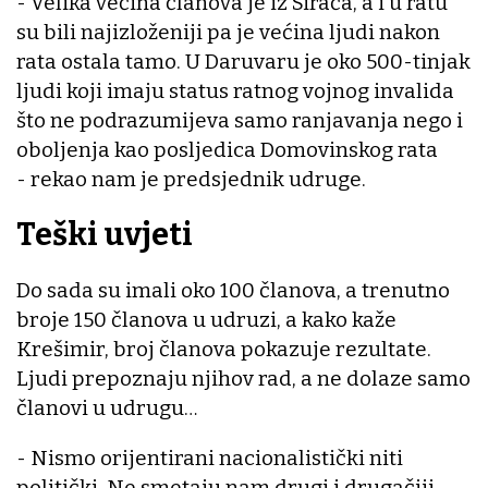
- Velika većina članova je iz Sirača, a i u ratu
su bili najizloženiji pa je većina ljudi nakon
rata ostala tamo. U Daruvaru je oko 500-tinjak
ljudi koji imaju status ratnog vojnog invalida
što ne podrazumijeva samo ranjavanja nego i
oboljenja kao posljedica Domovinskog rata
- rekao nam je predsjednik udruge.
Teški uvjeti
Do sada su imali oko 100 članova, a trenutno
broje 150 članova u udruzi, a kako kaže
Krešimir, broj članova pokazuje rezultate.
Ljudi prepoznaju njihov rad, a ne dolaze samo
članovi u udrugu…
- Nismo orijentirani nacionalistički niti
politički. Ne smetaju nam drugi i drugačiji.