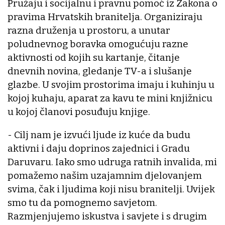
Pružaju i socijalnu i pravnu pomoć iz Zakona o
pravima Hrvatskih branitelja. Organiziraju
razna druženja u prostoru, a unutar
poludnevnog boravka omogućuju razne
aktivnosti od kojih su kartanje, čitanje
dnevnih novina, gledanje TV-a i slušanje
glazbe. U svojim prostorima imaju i kuhinju u
kojoj kuhaju, aparat za kavu te mini knjižnicu
u kojoj članovi posuđuju knjige.
- Cilj nam je izvući ljude iz kuće da budu
aktivni i daju doprinos zajednici i Gradu
Daruvaru. Iako smo udruga ratnih invalida, mi
pomažemo našim uzajamnim djelovanjem
svima, čak i ljudima koji nisu branitelji. Uvijek
smo tu da pomognemo savjetom.
Razmjenjujemo iskustva i savjete i s drugim