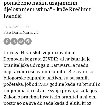
pomažemo našim uzajamnim
djelovanjem svima" - kaže Krešimir
Ivančić
05.05.2021. u 11:46
Piše: Daria Marković
Udruga Hrvatskih vojnih invalida
Domovinskog rata (HVDIR-a) najstarija je
braniteljska udruga u Daruvaru, a među
najstarijim osnovanim unutar Bjelovarsko-
bilogorske županije. Aktivni su od samih
početaka, još od 1993. godine kada su brinuli o
ranjenima da ostvare svoja prava, a kada još
Zakon o pravima hrvatskih branitelja nije ni
postojao pa sve do sada kada djeluju kroz