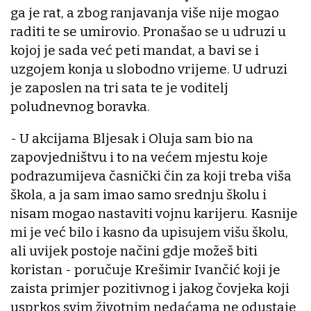
ga je rat, a zbog ranjavanja više nije mogao
raditi te se umirovio. Pronašao se u udruzi u
kojoj je sada već peti mandat, a bavi se i
uzgojem konja u slobodno vrijeme. U udruzi
je zaposlen na tri sata te je voditelj
poludnevnog boravka.
- U akcijama Bljesak i Oluja sam bio na
zapovjedništvu i to na većem mjestu koje
podrazumijeva časnički čin za koji treba viša
škola, a ja sam imao samo srednju školu i
nisam mogao nastaviti vojnu karijeru. Kasnije
mi je već bilo i kasno da upisujem višu školu,
ali uvijek postoje načini gdje možeš biti
koristan - poručuje Krešimir Ivančić koji je
zaista primjer pozitivnog i jakog čovjeka koji
usprkos svim životnim nedaćama ne odustaje