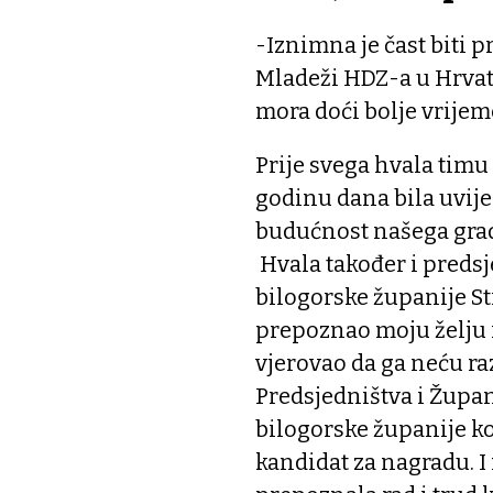
-Iznimna je čast biti 
Mladeži HDZ-a u Hrvats
mora doći bolje vrijeme
Prije svega hvala tim
godinu dana bila uvije
budućnost našega grad
Hvala također i preds
bilogorske županije S
prepoznao moju želju 
vjerovao da ga neću ra
Predsjedništva i Župa
bilogorske županije ko
kandidat za nagradu. I