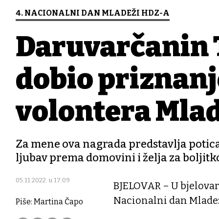
4. NACIONALNI DAN MLADEŽI HDZ-A
Daruvarčanin 
dobio priznanj
volontera Mla
Za mene ova nagrada predstavlja poticaj
ljubav prema domovini i želja za boljitk
05.11.2022. u 17:09
BJELOVAR – U bjelovar
Nacionalni dan Mladež
Piše: Martina Čapo