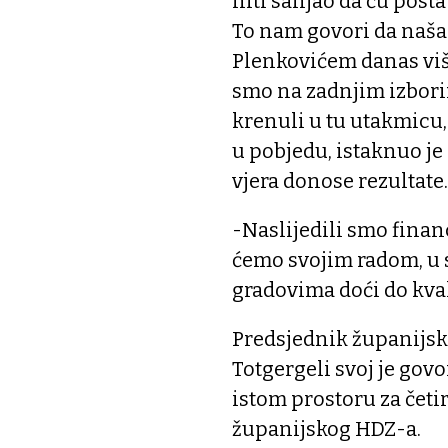
niti sanjao da ću posta
To nam govori da naša
Plenkovićem danas viš
smo na zadnjim izbori
krenuli u tu utakmicu,
u pobjedu, istaknuo je
vjera donose rezultate.
-Naslijedili smo finan
ćemo svojim radom, u 
gradovima doći do kval
Predsjednik županijsk
Totgergeli svoj je govo
istom prostoru za četir
županijskog HDZ-a.