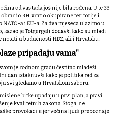
većina od vas tada još nije bila rođena. U te 33
 obranio RH, vratio okupirane teritorije i
io NATO-a i EU-a. Za dva mjeseca ulazimo u
 kazao je Totgergeli dodavši kako su mladi
e nositi u budućnosti HDZ, ali i Hrvatsku.
olaze pripadaju vama"
svom je rodnom gradu čestitao mladeži
i dan istaknuvši kako je politika rad za
koju svi gledamo u Hrvatskom saboru.
smislene bitke upadaju u prvi plan, a pravi
enje kvalitetnih zakona. Stoga, ne
aške provokacije jer većina ljudi prepoznaje