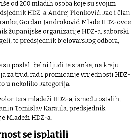
iše od 200 mladih osoba koje su svojim
dsjednik HDZ-a Andrej Plenković, kao i član
tranke, Gordan Jandroković. Mlade HDZ-ovce
nik županijske organizacije HDZ-a, saborski
eli, te predsjednik bjelovarskog odbora,
su poslali čelni ljudi te stanke, na kraju
ja za trud, rad i promicanje vrijednosti HDZ-
to u nekoliko kategorija.
 volontera mladeži HDZ-a, između ostalih,
čanin Tomislav Karaula, predsjednik
je Mladeži HDZ-a.
nost se isplatili