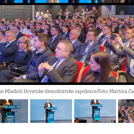
an Mladeži Hrvatske demokratske zajednice/Foto: Martina Č