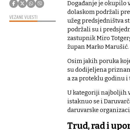
Događanje je okupilo v
dolaskom podržali pre
VEZANE VIJESTI
užeg predsjedništva s
podržali su i predsjed
zastupnik Miro Totgerg
župan Marko Marušić.
Osim jakih poruka koje 
su dodijeljena priznan
a za proteklu godinu i 
U kategoriji najboljih
istaknuo se i Daruvar
daruvarske organizaci
Trud, rad i upor