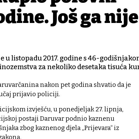
odine. Još ga nije
 je u listopadu 2017. godine s 46-godišnjak
inozemstva za nekoliko desetaka tisuća k
ruvarčanina nakon pet godina shvatio da je
učaj prijavio policiji.
cijskom izvješću, u ponedjeljak 27. lipnja,
cijskoj postaji Daruvar podnio kaznenu
šnjaka zbog kaznenog djela „Prijevara“ iz
zakona.