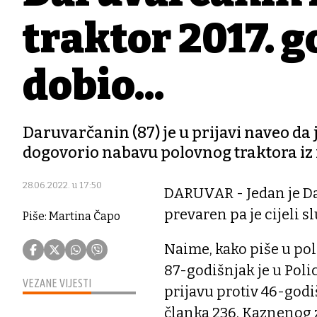
traktor 2017. g
dobio...
Daruvarčanin (87) je u prijavi naveo da
dogovorio nabavu polovnog traktora iz 
28.06.2022. u 17:50
DARUVAR - Jedan je Da
prevaren pa je cijeli sl
Piše: Martina Čapo
Naime, kako piše u poli
87-godišnjak je u Poli
VEZANE VIJESTI
prijavu protiv 46-godi
članka 236. Kaznenog 