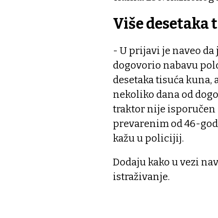
Više desetaka 
- U prijavi je naveo d
dogovorio nabavu polo
desetaka tisuća kuna, 
nekoliko dana od dogo
traktor nije isporučen
prevarenim od 46-godi
kažu u policijij.
Dodaju kako u vezi nav
istraživanje.