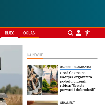
BIJEG
OGLASI
NAJNOVIJE
USUSRET BLAGDANIMA
Grad Čazma na
Badnjak organizira
podjelu prženih
ribica: ''Sve ste
pozvani i dobrodošli''
OBAVIJEST