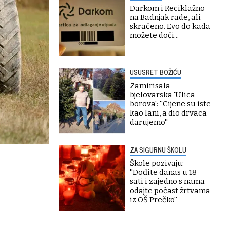
Darkom i Reciklažno
na Badnjak rade, ali
skraćeno. Evo do kada
možete doći...
USUSRET BOŽIĆU
Zamirisala
bjelovarska 'Ulica
borova': ''Cijene su iste
kao lani, a dio drvaca
darujemo''
ZA SIGURNU ŠKOLU
Škole pozivaju:
''Dođite danas u 18
sati i zajedno s nama
odajte počast žrtvama
iz OŠ Prečko''