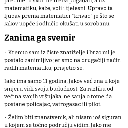
predmet u školi ne treba pogađati, a uz
matematiku, kaže, voli i tjelesni. Upravo ta
ljubav prema matematici "krivac" je što se
Jakov uopće i odlučio okušati u sorobanu.
Zanima ga svemir
- Krenuo sam iz čiste znatiželje i brzo mi je
postalo zanimljivo jer smo na drugačiji način
radili matematiku, prisjetio se.
Iako ima samo 11 godina, Jakov već zna u koje
smjeru vidi svoju budućnost. Za razliku od
većina svojih vršnjaka, ne sanja o tome da
postane policajac, vatrogasac ili pilot.
- Želim biti znanstvenik, ali nisam još siguran
u kojem se točno području vidim. Jako me