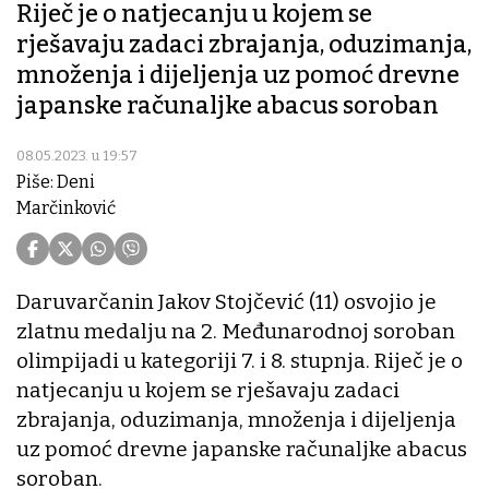
Riječ je o natjecanju u kojem se
rješavaju zadaci zbrajanja, oduzimanja,
množenja i dijeljenja uz pomoć drevne
japanske računaljke abacus soroban
08.05.2023. u 19:57
Piše: Deni
Marčinković
Daruvarčanin Jakov Stojčević (11) osvojio je
zlatnu medalju na 2. Međunarodnoj soroban
olimpijadi u kategoriji 7. i 8. stupnja. Riječ je o
natjecanju u kojem se rješavaju zadaci
zbrajanja, oduzimanja, množenja i dijeljenja
uz pomoć drevne japanske računaljke abacus
soroban.