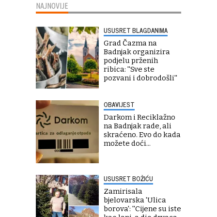
NAJNOVIJE
USUSRET BLAGDANIMA
Grad Čazma na
Badnjak organizira
podjelu prženih
ribica: ''Sve ste
pozvani i dobrodošli''
OBAVIJEST
Darkom i Reciklažno
na Badnjak rade, ali
skraćeno. Evo do kada
možete doći...
USUSRET BOŽIĆU
Zamirisala
bjelovarska 'Ulica
borova': ''Cijene su iste