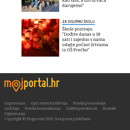
kao lani, a dio drvaca
darujemo''
ZA SIGURNU ŠKOLU
Škole pozivaju:
''Dođite danas u 18
sati i zajedno s nama
odajte počast žrtvama
iz OŠ Prečko''
Impressum
Opći uvjeti korištenja
Pravila prenošenja
sadržaja
Pravila komentiranja
Zaštita privatnosti
Kontakt
Oglašavanje
Copyright © Mojportal 2020. Sva prava pridržana.