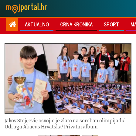
AKTUALNO
CRNA KRONIKA
SPORT
M
Jakov Stojčević osvojio je zlato na soroban olimpijadi/
Udruga Abacus Hrvatska/ Privatni album