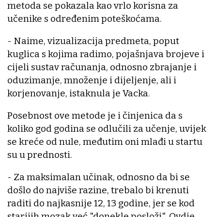
metoda se pokazala kao vrlo korisna za
učenike s određenim poteškoćama.
- Naime, vizualizacija predmeta, poput
kuglica s kojima radimo, pojašnjava brojeve i
cijeli sustav računanja, odnosno zbrajanje i
oduzimanje, množenje i dijeljenje, ali i
korjenovanje, istaknula je Vacka.
Posebnost ove metode je i činjenica da s
koliko god godina se odlučili za učenje, uvijek
se kreće od nule, međutim oni mlađi u startu
su u prednosti.
- Za maksimalan učinak, odnosno da bi se
došlo do najviše razine, trebalo bi krenuti
raditi do najkasnije 12, 13 godine, jer se kod
starijih mozak već "donekle posloži". Ovdje