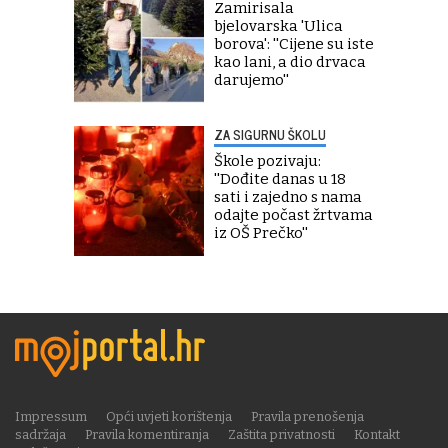
Zamirisala
bjelovarska 'Ulica
borova': ''Cijene su iste
kao lani, a dio drvaca
darujemo''
ZA SIGURNU ŠKOLU
Škole pozivaju:
''Dođite danas u 18
sati i zajedno s nama
odajte počast žrtvama
iz OŠ Prečko''
Impressum
Opći uvjeti korištenja
Pravila prenošenja
sadržaja
Pravila komentiranja
Zaštita privatnosti
Kontakt