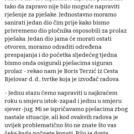
tako da zapravo nije bilo moguće napraviti
rješenje za pješake. Jednostavno moramo
sanirati jedan dio čim prije kako bismo
privremeno dio pločnika osposobili za prolaz
pješaka. Jedan dio jama će morati ostati
otvoren, moramo odraditi određena
prespajanja i do početka sljedećeg tjedna
bismo onda osigurali pješacima siguran
prolaz - rekao nam je Boris Terzić iz Cesta
Bjelovar d. d., tvrtke koja je izvođač radova.
- Jednu stazu ćemo napraviti u najkraćem
roku u smjeru istok-zapad i jednu u smjeru
sjever-jug. Mi se ispričavamo pješacima zbog
nastale situacije, ali kod ovakvih radova je
uvijek problematično što ne znate što vas
čeka kada počnete kopati. Bilo je dosta