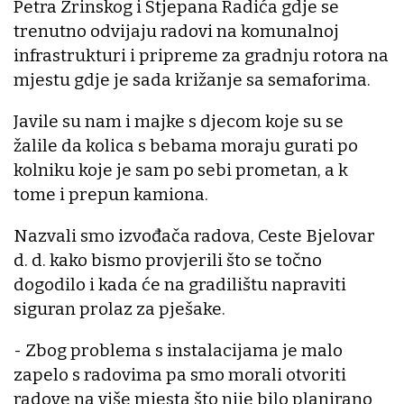
Petra Zrinskog i Stjepana Radića gdje se
trenutno odvijaju radovi na komunalnoj
infrastrukturi i pripreme za gradnju rotora na
mjestu gdje je sada križanje sa semaforima.
Javile su nam i majke s djecom koje su se
žalile da kolica s bebama moraju gurati po
kolniku koje je sam po sebi prometan, a k
tome i prepun kamiona.
Nazvali smo izvođača radova, Ceste Bjelovar
d. d. kako bismo provjerili što se točno
dogodilo i kada će na gradilištu napraviti
siguran prolaz za pješake.
- Zbog problema s instalacijama je malo
zapelo s radovima pa smo morali otvoriti
radove na više mjesta što nije bilo planirano