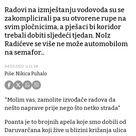
Radovi na izmještanju vodovoda su se
zakomplicirali pa su otvorene rupe na
svim pločnicima, a pješaci bi koridor
trebali dobiti sljedeći tjedan. NoIz
Radićeve se više ne može automobilom
na semafor...
04.03.2022. u 11:34
Piše: Nikica Puhalo
"Molim vas, zamolite izvođače radova da
nešto naprave prije nego što netko strada"
Poanta je to brojnih apela koje smo dobili od
Daruvarčana koji žive u blizini križanja ulica