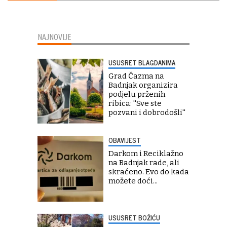
NAJNOVIJE
USUSRET BLAGDANIMA
Grad Čazma na
Badnjak organizira
podjelu prženih
ribica: ''Sve ste
pozvani i dobrodošli''
OBAVIJEST
Darkom i Reciklažno
na Badnjak rade, ali
skraćeno. Evo do kada
možete doći...
USUSRET BOŽIĆU