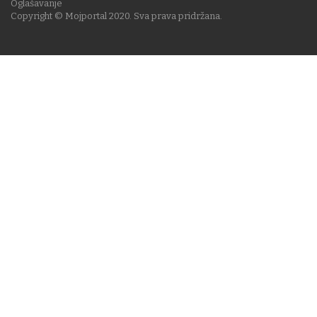
Oglašavanje
Copyright © Mojportal 2020. Sva prava pridržana.