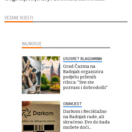
VEZANE VIJESTI
NAJNOVIJE
USUSRET BLAGDANIMA
Grad Čazma na
Badnjak organizira
podjelu prženih
ribica: ''Sve ste
pozvani i dobrodošli''
OBAVIJEST
Darkom i Reciklažno
na Badnjak rade, ali
skraćeno. Evo do kada
možete doći...