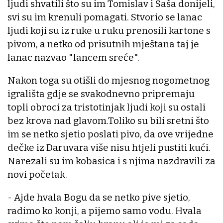
ljudi shvatili što su im Tomislav i Saša donijeli,
svi su im krenuli pomagati. Stvorio se lanac
ljudi koji su iz ruke u ruku prenosili kartone s
pivom, a netko od prisutnih mještana taj je
lanac nazvao "lancem sreće".
Nakon toga su otišli do mjesnog nogometnog
igrališta gdje se svakodnevno pripremaju
topli obroci za tristotinjak ljudi koji su ostali
bez krova nad glavom.Toliko su bili sretni što
im se netko sjetio poslati pivo, da ove vrijedne
dečke iz Daruvara više nisu htjeli pustiti kući.
Narezali su im kobasica i s njima nazdravili za
novi početak.
- Ajde hvala Bogu da se netko pive sjetio,
radimo ko konji, a pijemo samo vodu. Hvala