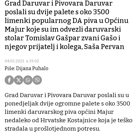
Grad Daruvar i Pivovara Daruvar
poslali su dvije palete s oko 3500
limenki popularnog DA piva u Općinu
Majur koje su im odvezli daruvarski
stolar Tomislav Gašpar zvani Gašo i
njegov prijatelj i kolega, Saša Pervan
04.01.2021. u 19:02
Piše: Dijana Puhalo
Grad Daruvar i Pivovara Daruvar poslali su u
ponedjeljak dvije ogromne palete s oko 3500
limenki daruvarskog piva općini Majur
nedaleko od Hrvatske Kostajnice koja je teško
stradala u prošlotjednom potresu.