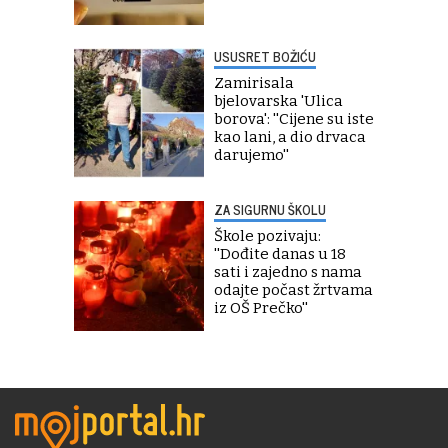
USUSRET BOŽIĆU
Zamirisala
bjelovarska 'Ulica
borova': ''Cijene su iste
kao lani, a dio drvaca
darujemo''
ZA SIGURNU ŠKOLU
Škole pozivaju:
''Dođite danas u 18
sati i zajedno s nama
odajte počast žrtvama
iz OŠ Prečko''