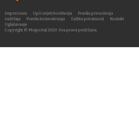
Impressum
Opći uvjeti korištenja
Pravila prenošenja
sadržaja
Pravila komentiranja
Zaštita privatnosti
Kontakt
Oglašavanje
Copyright © Mojportal 2020. Sva prava pridržana.