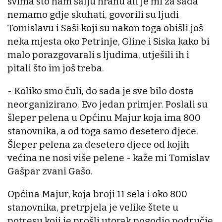
svima što nam šalju hranu ali je mi za sada
nemamo gdje skuhati, govorili su ljudi
Tomislavu i Saši koji su nakon toga obišli još
neka mjesta oko Petrinje, Gline i Siska kako bi
malo porazgovarali s ljudima, utješili ih i
pitali što im još treba.
- Koliko smo čuli, do sada je sve bilo dosta
neorganizirano. Evo jedan primjer. Poslali su
šleper pelena u Općinu Majur koja ima 800
stanovnika, a od toga samo desetero djece.
Šleper pelena za desetero djece od kojih
većina ne nosi više pelene - kaže mi Tomislav
Gašpar zvani Gašo.
Općina Majur, koja broji 11 sela i oko 800
stanovnika, pretrpjela je velike štete u
potresu koji je prošli utorak pogodio područje