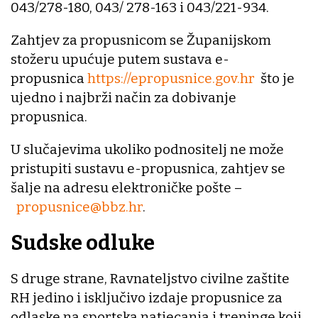
043/278-180, 043/ 278-163 i 043/221-934.
Zahtjev za propusnicom se Županijskom
stožeru upućuje putem sustava e-
propusnica
https://epropusnice.gov.hr
što je
ujedno i najbrži način za dobivanje
propusnica.
U slučajevima ukoliko podnositelj ne može
pristupiti sustavu e-propusnica, zahtjev se
šalje na adresu elektroničke pošte –
propusnice@bbz.hr
.
Sudske odluke
S druge strane, Ravnateljstvo civilne zaštite
RH jedino i isključivo izdaje propusnice za
odlaske na sportska natjecanja i treninge koji