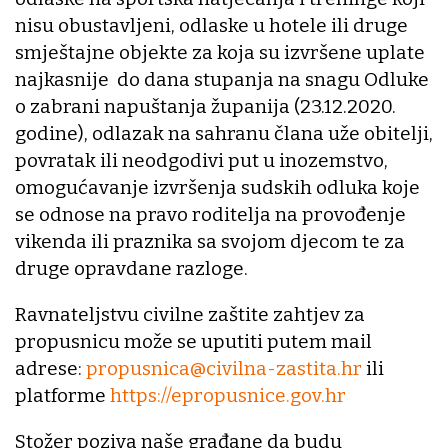
nisu obustavljeni, odlaske u hotele ili druge
smještajne objekte za koja su izvršene uplate
najkasnije do dana stupanja na snagu Odluke
o zabrani napuštanja županija (23.12.2020.
godine), odlazak na sahranu člana uže obitelji,
povratak ili neodgodivi put u inozemstvo,
omogućavanje izvršenja sudskih odluka koje
se odnose na pravo roditelja na provođenje
vikenda ili praznika sa svojom djecom te za
druge opravdane razloge.
Ravnateljstvu civilne zaštite zahtjev za
propusnicu može se uputiti putem mail
adrese:
propusnica@civilna-zastita.hr
ili
platforme
https://epropusnice.gov.hr
Stožer poziva naše građane da budu