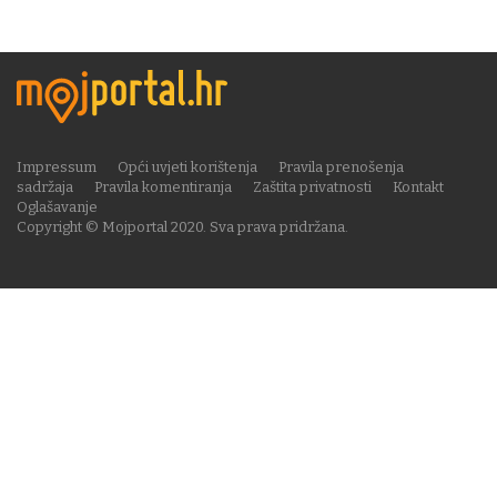
Impressum
Opći uvjeti korištenja
Pravila prenošenja
sadržaja
Pravila komentiranja
Zaštita privatnosti
Kontakt
Oglašavanje
Copyright © Mojportal 2020. Sva prava pridržana.