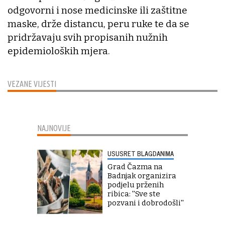
odgovorni i nose medicinske ili zaštitne
maske, drže distancu, peru ruke te da se
pridržavaju svih propisanih nužnih
epidemioloških mjera.
VEZANE VIJESTI
NAJNOVIJE
USUSRET BLAGDANIMA
Grad Čazma na
Badnjak organizira
podjelu prženih
ribica: ''Sve ste
pozvani i dobrodošli''