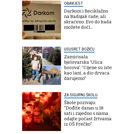
OBAVIJEST
Darkom i Reciklažno
na Badnjak rade, ali
skraćeno. Evo do kada
možete doći...
USUSRET BOŽIĆU
Zamirisala
bjelovarska 'Ulica
borova': ''Cijene su iste
kao lani, a dio drvaca
darujemo''
ZA SIGURNU ŠKOLU
Škole pozivaju:
''Dođite danas u 18
sati i zajedno s nama
odajte počast žrtvama
iz OŠ Prečko''