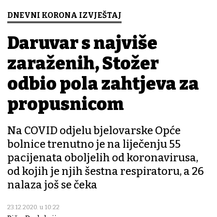
DNEVNI KORONA IZVJEŠTAJ
Daruvar s najviše
zaraženih, Stožer
odbio pola zahtjeva za
propusnicom
Na COVID odjelu bjelovarske Opće
bolnice trenutno je na liječenju 55
pacijenata oboljelih od koronavirusa,
od kojih je njih šestna respiratoru, a 26
nalaza još se čeka
23.12.2020. u 10:22