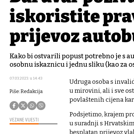
iskoristite pra
prijevoz auto
Kako bi ostvarili popust potrebno je s 
osobnu iskaznicu i jednu sliku (kao za 
07.03.2023. u 14:43
Udruga osoba s invalid
u mirovini, ali i sve 
Piše: Redakcija
povlaštenih cijena kar
Podsjetimo, krajem pr
VEZANE VIJESTI
u suradnji s Hrvatski
besplatan prijevoz vl