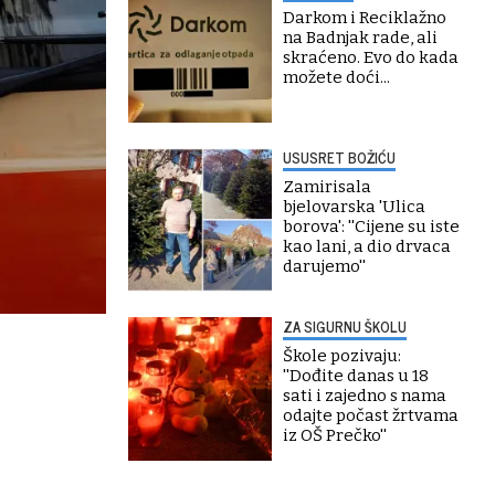
Darkom i Reciklažno
na Badnjak rade, ali
skraćeno. Evo do kada
možete doći...
USUSRET BOŽIĆU
Zamirisala
bjelovarska 'Ulica
borova': ''Cijene su iste
kao lani, a dio drvaca
darujemo''
ZA SIGURNU ŠKOLU
Škole pozivaju:
''Dođite danas u 18
sati i zajedno s nama
odajte počast žrtvama
iz OŠ Prečko''