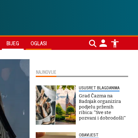
BIJEG
OGLASI
NAJNOVIJE
USUSRET BLAGDANIMA
Grad Čazma na
Badnjak organizira
podjelu prženih
ribica: ''Sve ste
pozvani i dobrodošli''
OBAVIJEST