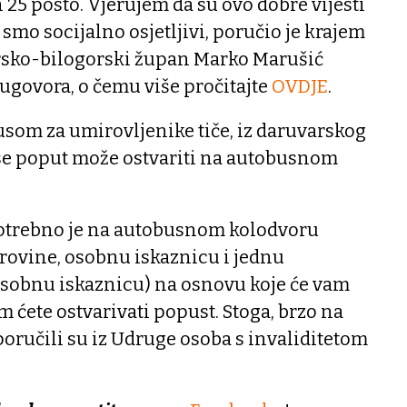
 25 posto. Vjerujem da su ovo dobre vijesti
mo socijalno osjetljivi, poručio je krajem
rsko-bilogorski župan Marko Marušić
ugovora, o čemu više pročitajte
OVDJE
.
usom za umirovljenike tiče, iz daruvarskog
se poput može ostvariti na autobusnom
 potrebno je na autobusnom kolodvoru
rovine, osobnu iskaznicu i jednu
 osobnu iskaznicu) na osnovu koje će vam
m ćete ostvarivati popust. Stoga, brzo na
 poručili su iz Udruge osoba s invaliditetom