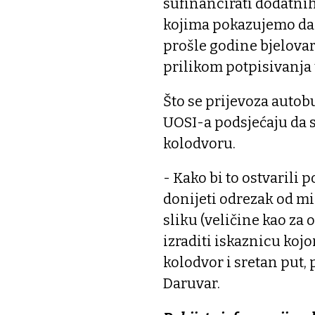
sufinancirati dodatnih
kojima pokazujemo da s
prošle godine bjelova
prilikom potpisivanja 
Što se prijevoza autob
UOSI-a podsjećaju da 
kolodvoru.
- Kako bi to ostvarili
donijeti odrezak od mi
sliku (veličine kao za
izraditi iskaznicu kojo
kolodvor i sretan put,
Daruvar.