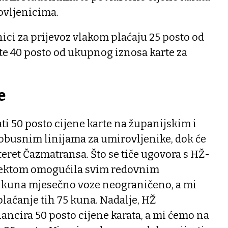
rovljenicima.
ci za prijevoz vlakom plaćaju 25 posto od
te 40 posto od ukupnog iznosa karte za
e
ati 50 posto cijene karte na županijskim i
busnim linijama za umirovljenike, dok će
 teret Čazmatransa. Što se tiče ugovora s HŽ-
ojektom omogućila svim redovnim
5 kuna mjesečno voze neograničeno, a mi
plaćanje tih 75 kuna. Nadalje, HŽ
ncira 50 posto cijene karata, a mi ćemo na