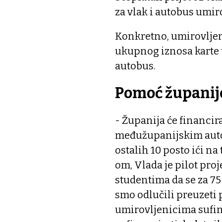
za vlak i autobus umi
Konkretno, umirovljeni
ukupnog iznosa karte 
autobus.
Pomoć županij
- Županija će financir
međužupanijskim auto
ostalih 10 posto ići na
om, Vlada je pilot pr
studentima da se za 7
smo odlučili preuzeti 
umirovljenicima sufina