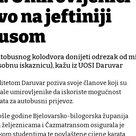
vo na jeftiniji
busom
autobusnog kolodvora donijeti odrezak od m
osobnu iskaznicu), kažu iz UOSI Daruvar
itetom Daruvar poziva svoje članove koji su
ostale umirovljenike da iskoriste mogućnost
ata za autobusni prijevoz.
ošle godine Bjelovarsko-bilogorska županija
m željeznicama i Čazmatransom osigurala je
akom studentima te povlaštene cijene karata