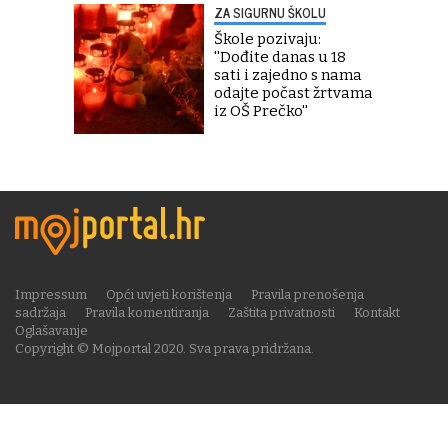
ZA SIGURNU ŠKOLU
Škole pozivaju:
''Dođite danas u 18
sati i zajedno s nama
odajte počast žrtvama
iz OŠ Prečko''
Impressum
Opći uvjeti korištenja
Pravila prenošenja
sadržaja
Pravila komentiranja
Zaštita privatnosti
Kontakt
Oglašavanje
Copyright © Mojportal 2020. Sva prava pridržana.