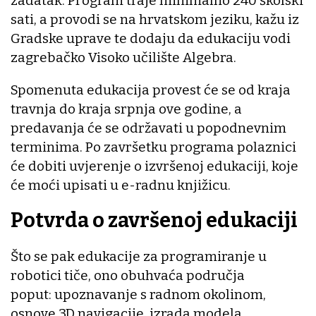
zadatak. Program traje minimalno 240 školski
sati, a provodi se na hrvatskom jeziku, kažu iz
Gradske uprave te dodaju da edukaciju vodi
zagrebačko Visoko učilište Algebra.
Spomenuta edukacija provest će se od kraja
travnja do kraja srpnja ove godine, a
predavanja će se održavati u popodnevnim
terminima. Po završetku programa polaznici
će dobiti uvjerenje o izvršenoj edukaciji, koje
će moći upisati u e-radnu knjižicu.
Potvrda o završenoj edukaciji
Što se pak edukacije za programiranje u
robotici tiče, ono obuhvaća područja
poput: upoznavanje s radnom okolinom,
osnove 3D navigacije, izrada modela