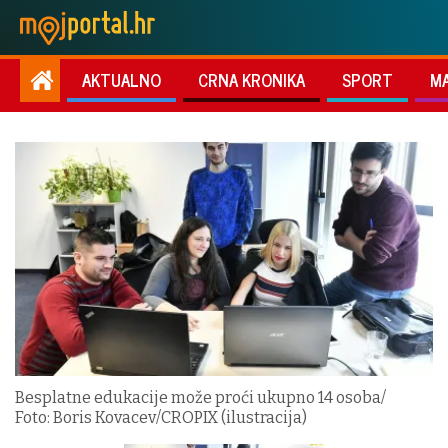
AKTUALNO
CRNA KRONIKA
SPORT
M
Besplatne edukacije može proći ukupno 14 osoba/
Foto: Boris Kovacev/CROPIX (ilustracija)