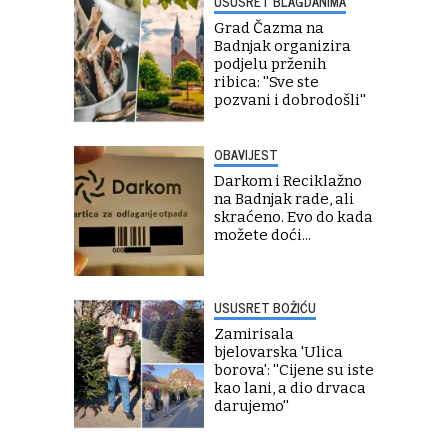
USUSRET BLAGDANIMA
Grad Čazma na
Badnjak organizira
podjelu prženih
ribica: ''Sve ste
pozvani i dobrodošli''
OBAVIJEST
Darkom i Reciklažno
na Badnjak rade, ali
skraćeno. Evo do kada
možete doći...
USUSRET BOŽIĆU
Zamirisala
bjelovarska 'Ulica
borova': ''Cijene su iste
kao lani, a dio drvaca
darujemo''