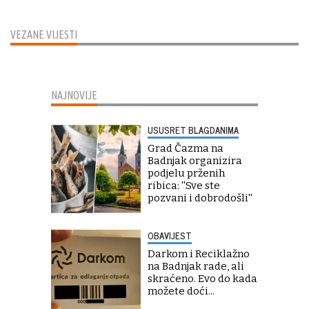
VEZANE VIJESTI
NAJNOVIJE
USUSRET BLAGDANIMA
Grad Čazma na
Badnjak organizira
podjelu prženih
ribica: ''Sve ste
pozvani i dobrodošli''
OBAVIJEST
Darkom i Reciklažno
na Badnjak rade, ali
skraćeno. Evo do kada
možete doći...