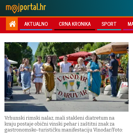
AKTUALNO
CRNA KRONIKA
SPORT
M
Vrhunski rimski nalaz, mali stakleni diatretum na
kraju postaje obični vinski pehar i zaštitni znak za
gastronomsko-turističku manifestaciju Vinodar/Foto: