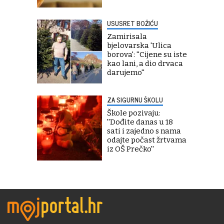
USUSRET BOŽIĆU
Zamirisala
bjelovarska 'Ulica
borova': ''Cijene su iste
kao lani, a dio drvaca
darujemo''
ZA SIGURNU ŠKOLU
Škole pozivaju:
''Dođite danas u 18
sati i zajedno s nama
odajte počast žrtvama
iz OŠ Prečko''