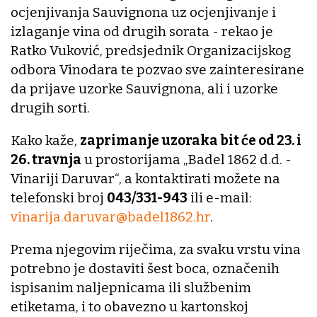
ocjenjivanja Sauvignona uz ocjenjivanje i
izlaganje vina od drugih sorata - rekao je
Ratko Vuković, predsjednik Organizacijskog
odbora Vinodara te pozvao sve zainteresirane
da prijave uzorke Sauvignona, ali i uzorke
drugih sorti.
Kako kaže,
zaprimanje uzoraka bit će od 23. i
26. travnja
u prostorijama „Badel 1862 d.d. -
Vinariji Daruvar“, a kontaktirati možete na
telefonski broj
043/331-943
ili e-mail:
vinarija.daruvar@badel1862.hr
.
Prema njegovim riječima, za svaku vrstu vina
potrebno je dostaviti šest boca, označenih
ispisanim naljepnicama ili službenim
etiketama, i to obavezno u kartonskoj