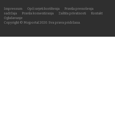
Impressum
Opći uvjeti korištenja
Pravila prenošenja
sadržaja
Pravila komentiranja
Zaštita privatnosti
Kontakt
Oglašavanje
Copyright © Mojportal 2020. Sva prava pridržana.