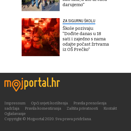
darujemo''
ZA SIGURNU ŠKOLU
Škole pozivaju:
''Dođite danas u 18
sati i zajedno s nama
odajte počast žrtvama
iz OŠ Prečko''
Impressum
Opći uvjeti korištenja
Pravila prenošenja
sadržaja
Pravila komentiranja
Zaštita privatnosti
Kontakt
Oglašavanje
Copyright © Mojportal 2020. Sva prava pridržana.