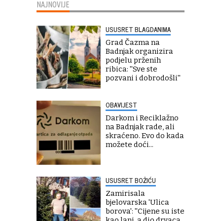
NAJNOVIJE
USUSRET BLAGDANIMA
Grad Čazma na
Badnjak organizira
podjelu prženih
ribica: ''Sve ste
pozvani i dobrodošli''
OBAVIJEST
Darkom i Reciklažno
na Badnjak rade, ali
skraćeno. Evo do kada
možete doći...
USUSRET BOŽIĆU
Zamirisala
bjelovarska 'Ulica
borova': ''Cijene su iste
kao lani, a dio drvaca