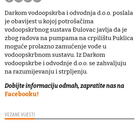
Darkom vodoopskrba i odvodnja d.o.o. poslala
je obavijest u kojoj potrošačima
vodoopskrbnog sustava Đulovac javlja da je
zbog radova na pumpama na crpilištu Puklica
moguće prolazno zamućenje vode u
vodoopskrbnom sustavu. Iz Darkom
vodoopskrbe i odvodnje d.o.o. se zahvaljuju
na razumijevanju i strpljenju.
Dobijte informaciju odmah, zapratite nas na
Facebooku!
VEZANE VIJESTI