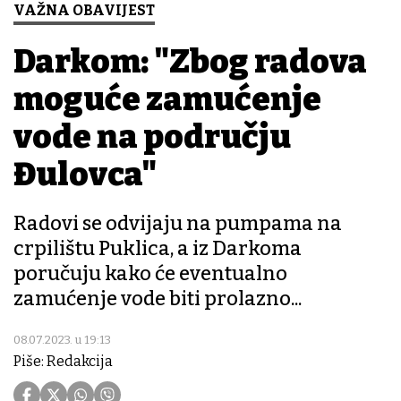
VAŽNA OBAVIJEST
Darkom: "Zbog radova
moguće zamućenje
vode na području
Đulovca"
Radovi se odvijaju na pumpama na
crpilištu Puklica, a iz Darkoma
poručuju kako će eventualno
zamućenje vode biti prolazno...
08.07.2023. u 19:13
Piše: Redakcija