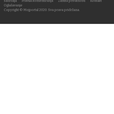
sadržaja
Pravila komentiranja
Zaštita privatnosti
Kontakt
Oglašavanje
Copyright © Mojportal 2020. Sva prava pridržana.