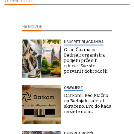
VEZANE VIJESTI
NAJNOVIJE
USUSRET BLAGDANIMA
Grad Čazma na
Badnjak organizira
podjelu prženih
ribica: ''Sve ste
pozvani i dobrodošli''
OBAVIJEST
Darkom i Reciklažno
na Badnjak rade, ali
skraćeno. Evo do kada
možete doći...
USUSRET BOŽIĆU