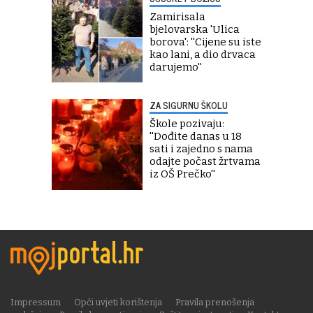
Zamirisala
bjelovarska 'Ulica
borova': ''Cijene su iste
kao lani, a dio drvaca
darujemo''
ZA SIGURNU ŠKOLU
Škole pozivaju:
''Dođite danas u 18
sati i zajedno s nama
odajte počast žrtvama
iz OŠ Prečko''
Impressum
Opći uvjeti korištenja
Pravila prenošenja