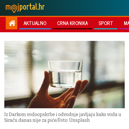
AKTUALNO
CRNA KRONIKA
SPORT
M
Iz Darkom vodoopskrbe i odvodnje javljaju kako voda u
Siraču danas nije za piće/Foto: Unsplash