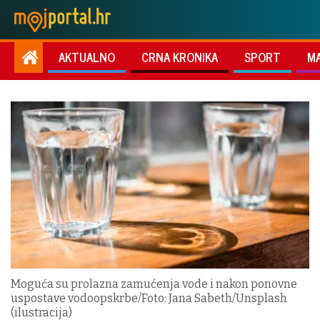
AKTUALNO
CRNA KRONIKA
SPORT
M
Moguća su prolazna zamućenja vode i nakon ponovne
uspostave vodoopskrbe/Foto: Jana Sabeth/Unsplash
(ilustracija)