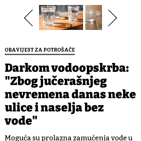
OBAVIJEST ZA POTROŠAČE
Darkom vodoopskrba:
"Zbog jučerašnjeg
nevremena danas neke
ulice i naselja bez
vode"
Moguća su prolazna zamućenja vode u