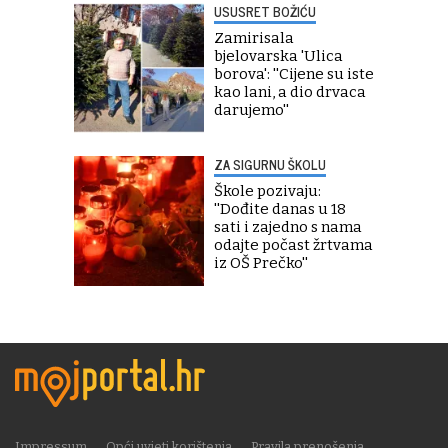
USUSRET BOŽIĆU
Zamirisala
bjelovarska 'Ulica
borova': ''Cijene su iste
kao lani, a dio drvaca
darujemo''
ZA SIGURNU ŠKOLU
Škole pozivaju:
''Dođite danas u 18
sati i zajedno s nama
odajte počast žrtvama
iz OŠ Prečko''
Impressum
Opći uvjeti korištenja
Pravila prenošenja