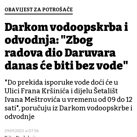
OBAVIJEST ZA POTROŠAČE
Darkom vodoopskrba i
odvodnja: "Zbog
radova dio Daruvara
danas će biti bez vode"
"Do prekida isporuke vode doći će u
Ulici Frana Kršinića i dijelu Šetališt
Ivana Meštrovića u vremenu od 09 do 12
sati", poručuju iz Darkom vodoopskrbe i
odvodnje
29.09.2023. u 07:56