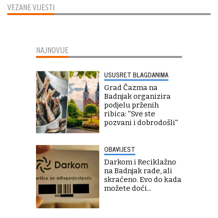
VEZANE VIJESTI
NAJNOVIJE
USUSRET BLAGDANIMA
Grad Čazma na
Badnjak organizira
podjelu prženih
ribica: ''Sve ste
pozvani i dobrodošli''
OBAVIJEST
Darkom i Reciklažno
na Badnjak rade, ali
skraćeno. Evo do kada
možete doći...