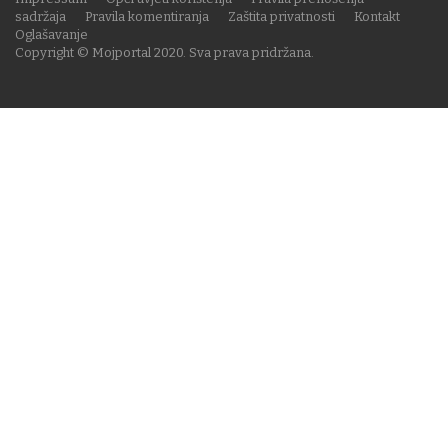
sadržaja
Pravila komentiranja
Zaštita privatnosti
Kontakt
Oglašavanje
Copyright © Mojportal 2020. Sva prava pridržana.