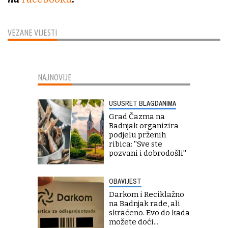
VEZANE VIJESTI
NAJNOVIJE
USUSRET BLAGDANIMA
Grad Čazma na
Badnjak organizira
podjelu prženih
ribica: ''Sve ste
pozvani i dobrodošli''
OBAVIJEST
Darkom i Reciklažno
na Badnjak rade, ali
skraćeno. Evo do kada
možete doći...