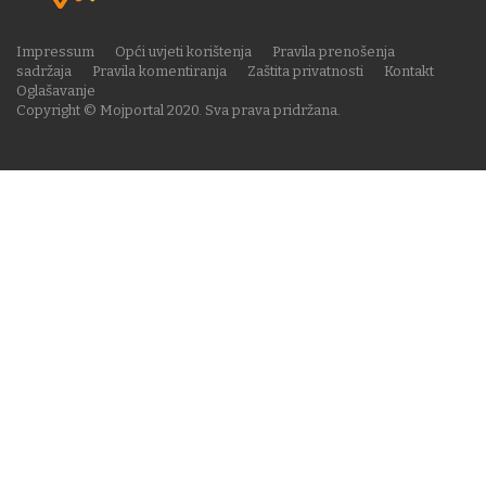
Impressum
Opći uvjeti korištenja
Pravila prenošenja
sadržaja
Pravila komentiranja
Zaštita privatnosti
Kontakt
Oglašavanje
Copyright © Mojportal 2020. Sva prava pridržana.