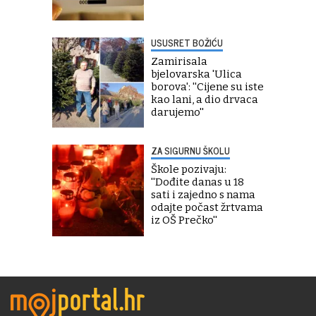
USUSRET BOŽIĆU
Zamirisala
bjelovarska 'Ulica
borova': ''Cijene su iste
kao lani, a dio drvaca
darujemo''
ZA SIGURNU ŠKOLU
Škole pozivaju:
''Dođite danas u 18
sati i zajedno s nama
odajte počast žrtvama
iz OŠ Prečko''