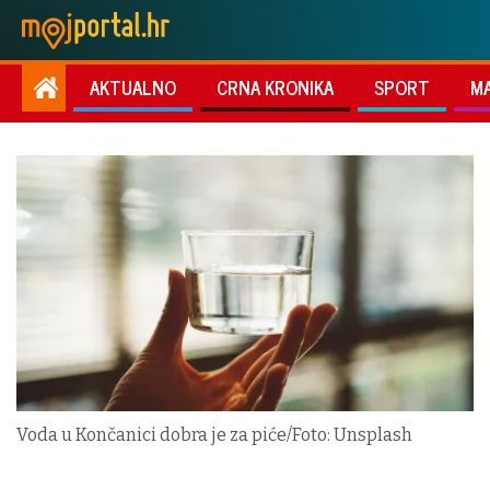
AKTUALNO
CRNA KRONIKA
SPORT
M
Voda u Končanici dobra je za piće/Foto: Unsplash