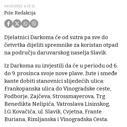
04.03.2022. u 13:15
Piše: Redakcija
Djelatnici Darkoma će od sutra pa sve do
četvrtka dijeliti spremnike za koristan otpad
na području daruvarskog naselja Slavik.
Iz Darkoma su izvjestili da će u periodu od 6.
do 9. prosinca svoje nove plave, žute i smeđe
kante dobiti stanovnici slijedećih ulica:
Frankopanska ulica do Vinogradske ceste,
Podborje, Zajčeva, Strossmayerova, Trg
Benedikta Nelipića, Vatroslava Lisinskog,
I.G.Kovačića, ul. Slavik, Cvjetna, Frante
Buriana, Rimljanska i Vinogradska Cesta.