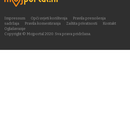
Impressum
Opći uvjeti korištenja
Pravila prenošenja
sadržaja
Pravila komentiranja
Zaštita privatnosti
Kontakt
Oglašavanje
Copyright © Mojportal 2020. Sva prava pridržana.