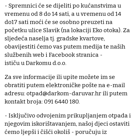
- Spremnici će se dijeliti po kućanstvima u
vremenu od 8 do 14 sati, a u vremenu od 14
do17 sati moći će se osobno preuzeti na
početku ulice Slavik (na lokaciji Eko otoka). Za
sljedeća naselja tj. gradske kvartove,
obavijestiti ćemo vas putem medija te naših
službenih web i Facebook stranica -
ističu u Darkomu d.o.o.
Za sve informacije ili upite možete im se
obratiti putem elektroničke pošte na e-mail
adresu: otpad@darkom-daruvar.hr ili putem
kontakt broja: 091 6440 180.
- Isključivo odvojenim prikupljanjem otpada i
njegovim iskorištavanjem, našoj djeci ostaviti
ćemo ljepši i čišći okoliš - poručuju iz