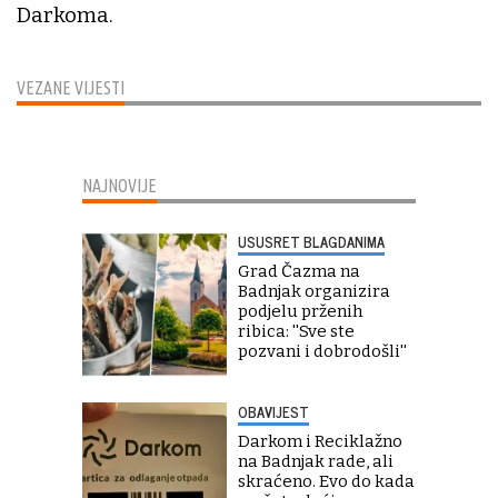
Darkoma.
VEZANE VIJESTI
NAJNOVIJE
USUSRET BLAGDANIMA
Grad Čazma na
Badnjak organizira
podjelu prženih
ribica: ''Sve ste
pozvani i dobrodošli''
OBAVIJEST
Darkom i Reciklažno
na Badnjak rade, ali
skraćeno. Evo do kada