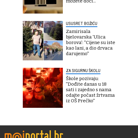
možete doći...
USUSRET BOŽIĆU
Zamirisala
bjelovarska 'Ulica
borova': ''Cijene su iste
kao lani, a dio drvaca
darujemo''
ZA SIGURNU ŠKOLU
Škole pozivaju:
''Dođite danas u 18
sati i zajedno s nama
odajte počast žrtvama
iz OŠ Prečko''