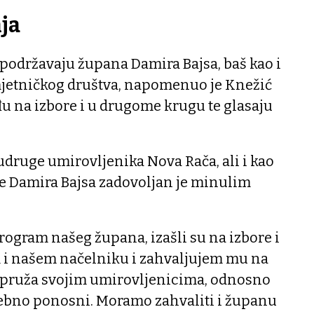
ja
podržavaju župana Damira Bajsa, baš kao i
jetničkog društva, napomenuo je Knežić
ađu na izbore i u drugome krugu te glasaju
udruge umirovljenika Nova Rača, ali i kao
te Damira Bajsa zadovoljan je minulim
rogram našeg župana, izašli su na izbore i
am i našem načelniku i zahvaljujem mu na
u pruža svojim umirovljenicima, odnosno
ebno ponosni. Moramo zahvaliti i županu