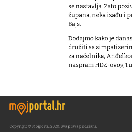
se nastavlja. Zato poz
župana, neka izađu i p
Bajs.
Dodajmo kako je danas
družiti sa simpatizeri
za načelnika, Anđelko
naspram HDZ-ovog Tune
Copyright © Mojportal 2020. Sva prava pridržana.