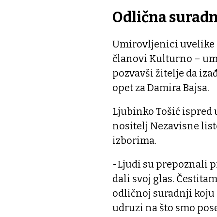
Odlična suradn
Umirovljenici uvelike 
članovi Kulturno – um
pozvavši žitelje da iz
opet za Damira Bajsa.
Ljubinko Tošić ispred 
nositelj Nezavisne lis
izborima.
-Ljudi su prepoznali p
dali svoj glas. Čestit
odličnoj suradnji koj
udruzi na što smo pos