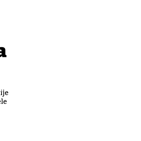
a
ije
ele