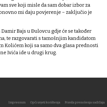
ivam sve koji misle da sam dobar izbor za
onovno mi daju povjerenje – zaključio je
 Damir Bajs u Đulovcu gdje će se također
ma, te razgovarati s tamošnjim kandidatom
m Kolićem koji sa samo dva glasa prednosti
 Ivića ide u drugi krug.
Impressum
Opći uvjeti korištenja
Pravila prenošenja sadržaja