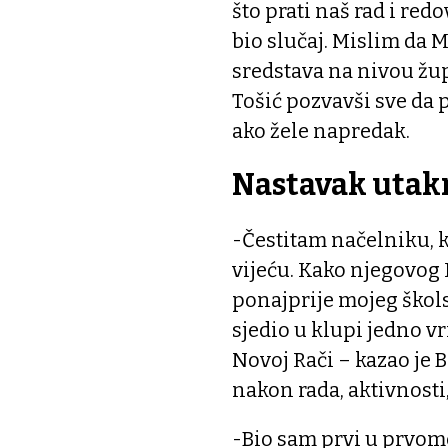
što prati naš rad i red
bio slučaj. Mislim da M
sredstava na nivou žup
Tošić pozvavši sve da
ako žele napredak.
Nastavak utak
-Čestitam načelniku, 
vijeću. Kako njegovog H
ponajprije mojeg škol
sjedio u klupi jedno v
Novoj Rači – kazao je B
nakon rada, aktivnosti,
-Bio sam prvi u prvome