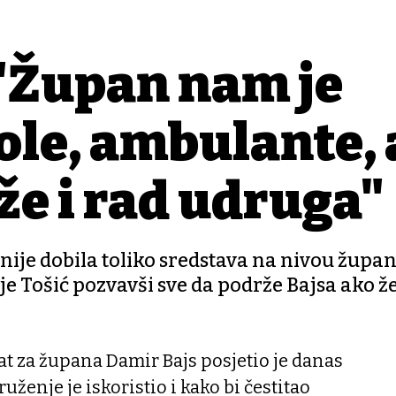
 "Župan nam je
ole, ambulante, 
e i rad udruga"
nije dobila toliko sredstava na nivou župan
je Tošić pozvavši sve da podrže Bajsa ako ž
za župana Damir Bajs posjetio je danas
ženje je iskoristio i kako bi čestitao