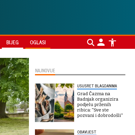
BIJEG
OGLASI
NAJNOVIJE
USUSRET BLAGDANIMA
Grad Čazma na
Badnjak organizira
podjelu prženih
ribica: ''Sve ste
pozvani i dobrodošli''
OBAVIJEST