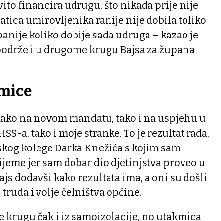
ovito financira udrugu, što nikada prije nije
atica umirovljenika ranije nije dobila toliko
anije koliko dobije sada udruga – kazao je
 podrže i u drugome krugu Bajsa za župana
mice
kako na novom mandatu, tako i na uspjehu u
SS-a, tako i moje stranke. To je rezultat rada,
skog kolege Darka Knežića s kojim sam
rijeme jer sam dobar dio djetinjstva proveo u
ajs dodavši kako rezultata ima, a oni su došli
 truda i volje čelništva općine.
 krugu čak i iz samoizolacije, no utakmica