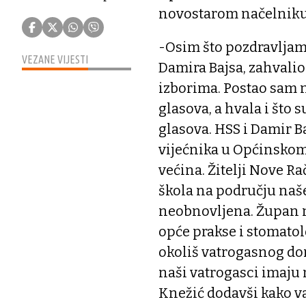
novostarom načelniku
-Osim što pozdravljam 
VEZANE VIJESTI
Damira Bajsa, zahvalio
izborima. Postao sam 
glasova, a hvala i što
glasova. HSS i Damir Ba
vijećnika u Općinskom 
većina. Žitelji Nove R
škola na području naše
neobnovljena. Župan n
opće prakse i stomatol
okoliš vatrogasnog dom
naši vatrogasci imaju n
Knežić dodavši kako va