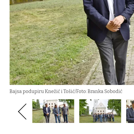
Bajsa podupiru Knežić i Tošić/Foto: Branka Sobodić