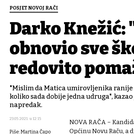
POSJET NOVOJ RAČI
Darko Knežić:
obnovio sve šk
redovito pomaž
"Mislim da Matica umirovljenika ranije 
koliko sada dobije jedna udruga", kazao 
napredak.
23.05.2021. u 12:15
NOVA RAČA – Kandidat 
Općinu Novu Raču, a dru
Piše: Martina Čapo