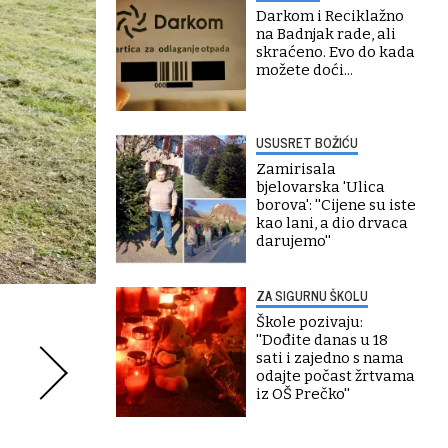
Darkom i Reciklažno
na Badnjak rade, ali
skraćeno. Evo do kada
možete doći...
USUSRET BOŽIĆU
Zamirisala
bjelovarska 'Ulica
borova': ''Cijene su iste
kao lani, a dio drvaca
darujemo''
ZA SIGURNU ŠKOLU
Škole pozivaju:
''Dođite danas u 18
sati i zajedno s nama
odajte počast žrtvama
iz OŠ Prečko''