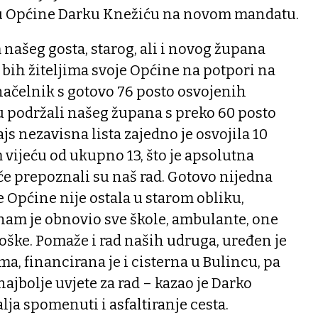
 Općine Darku Knežiću na novom mandatu.
našeg gosta, starog, ali i novog župana
 bih žiteljima svoje Općine na potpori na
načelnik s gotovo 76 posto osvojenih
 su podržali našeg župana s preko 60 posto
js nezavisna lista zajedno je osvojila 10
vijeću od ukupno 13, što je apsolutna
ače prepoznali su naš rad. Gotovo nijedna
 Općine nije ostala u starom obliku,
am je obnovio sve škole, ambulante, one
oške. Pomaže i rad naših udruga, uređen je
a, financirana je i cisterna u Bulincu, pa
ajbolje uvjete za rad – kazao je Darko
lja spomenuti i asfaltiranje cesta.