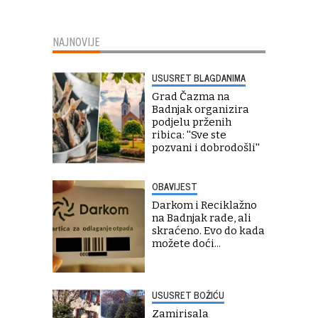
NAJNOVIJE
USUSRET BLAGDANIMA
Grad Čazma na
Badnjak organizira
podjelu prženih
ribica: ''Sve ste
pozvani i dobrodošli''
OBAVIJEST
Darkom i Reciklažno
na Badnjak rade, ali
skraćeno. Evo do kada
možete doći...
USUSRET BOŽIĆU
Zamirisala