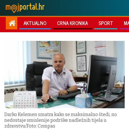
AKTUALNO
CRNA KRONIKA
SPORT
M
Darko Kelemen smatra kako se maksimalno štedi, no
nedostaje smislenije podrške nadležnih tijela u
zdravstvu/Foto: Compas