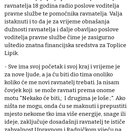
ravnatelja 18 godina radio poslove voditelja
pravne službe te pomoćnika ravnatelja. Valja
istaknuti i to da je za vrijeme obnašanja
dužnosti ravnatelja i dalje obavljao poslove
voditelja pravne službe čime je zasigurno
uštedio znatna financijska sredstva za Toplice
Lipik.
- Sve ima svoj početak i svoj kraj i vrijeme je
za nove ljude, a ja ću biti dio tima onoliko
koliko će me novi ravnatelj trebati. Ja nisam
čovjek koji se može ravnati prema onome
motu "Nekako će biti,; I drugima je loše.;". Ako
ništa ne mogu, onda ću se maknuti i prepustiti
mjesto nekome tko ima više energije, snage ili
ideje, zaključuje dosadašnji ravnatelj te ističe
zahvalnost Upravnom i Radničkom vijeću na