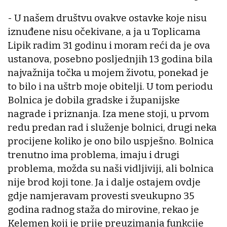
- U našem društvu ovakve ostavke koje nisu
iznuđene nisu očekivane, a ja u Toplicama
Lipik radim 31 godinu i moram reći da je ova
ustanova, posebno posljednjih 13 godina bila
najvažnija točka u mojem životu, ponekad je
to bilo i na uštrb moje obitelji. U tom periodu
Bolnica je dobila gradske i županijske
nagrade i priznanja. Iza mene stoji, u prvom
redu predan rad i služenje bolnici, drugi neka
procijene koliko je ono bilo uspješno. Bolnica
trenutno ima problema, imaju i drugi
problema, možda su naši vidljiviji, ali bolnica
nije brod koji tone. Ja i dalje ostajem ovdje
gdje namjeravam provesti sveukupno 35
godina radnog staža do mirovine, rekao je
Kelemen koji je prije preuzimanja funkcije