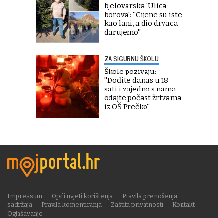
bjelovarska 'Ulica
borova': ''Cijene su iste
kao lani, a dio drvaca
darujemo''
ZA SIGURNU ŠKOLU
Škole pozivaju:
''Dođite danas u 18
sati i zajedno s nama
odajte počast žrtvama
iz OŠ Prečko''
Impressum
Opći uvjeti korištenja
Pravila prenošenja
sadržaja
Pravila komentiranja
Zaštita privatnosti
Kontakt
Oglašavanje