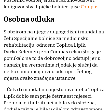
Pušćenik, voditelj službe računovodstva i
knjigovodstva lipičke bolnice, piše
Compas
.
Osobna odluka
S obzirom na njegov dugogodišnji mandat na
čelu Specijalne bolnice za medicinsku
rehabilitaciju, odnosno Toplica Lipik,
Darko Kelemen je za Compas rekao što ga je
ponukalo na to da dobrovoljno odstupi jer u
današnjim vremenima rijedak je slučaj da
netko samoinicijativno odstupi s čelnog
mjesta ovako značajne ustanove.
- Četvrti mandat na mjestu ravnatelja Toplica
Lipik dobio sam prije četrnaest mjeseci.
Premda je i tad situacija bila vrlo složena,
doduše takva je bila u cijelom zdravstvenom