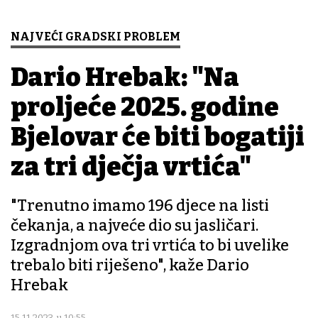
NAJVEĆI GRADSKI PROBLEM
Dario Hrebak: "Na
proljeće 2025. godine
Bjelovar će biti bogatiji
za tri dječja vrtića"
"Trenutno imamo 196 djece na listi
čekanja, a najveće dio su jasličari.
Izgradnjom ova tri vrtića to bi uvelike
trebalo biti riješeno", kaže Dario
Hrebak
15.11.2023. u 10:55