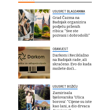
USUSRET BLAGDANIMA
Grad Čazma na
Badnjak organizira
podjelu prženih
ribica: ''Sve ste
pozvani i dobrodošli''
OBAVIJEST
Darkom i Reciklažno
na Badnjak rade, ali
skraćeno. Evo do kada
možete doći...
USUSRET BOŽIĆU
Zamirisala
bjelovarska 'Ulica
borova': ''Cijene su iste
kao lani, a dio drvaca