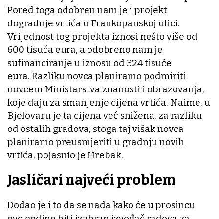
Pored toga odobren nam je i projekt
dogradnje vrtića u Frankopanskoj ulici.
Vrijednost tog projekta iznosi nešto više od
600 tisuća eura, a odobreno nam je
sufinanciranje u iznosu od 324 tisuće
eura. Razliku novca planiramo podmiriti
novcem Ministarstva znanosti i obrazovanja,
koje daju za smanjenje cijena vrtića. Naime, u
Bjelovaru je ta cijena već snižena, za razliku
od ostalih gradova, stoga taj višak novca
planiramo preusmjeriti u gradnju novih
vrtića, pojasnio je Hrebak.
Jasličari najveći problem
Dodao je i to da se nada kako će u prosincu
ove godine biti izabran izvođač radova za