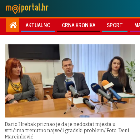
AKTUALNO
CRNA KRONIKA
SPORT
M
Dario Hrebak priznao je da je nedostat mjesta u
vrtićima trenutno najveći gradski problem/ Foto: Deni
Marčinković