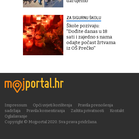
darujemo''
ZA SIGURNU ŠKOLU
Škole pozivaju:
''Dođite danas u 18
sati i zajedno s nama
odajte počast žrtvama
iz OŠ Prečko''
Impressum
Opći uvjeti korištenja
Pravila prenošenja
sadržaja
Pravila komentiranja
Zaštita privatnosti
Kontakt
Oglašavanje
Copyright © Mojportal 2020. Sva prava pridržana.