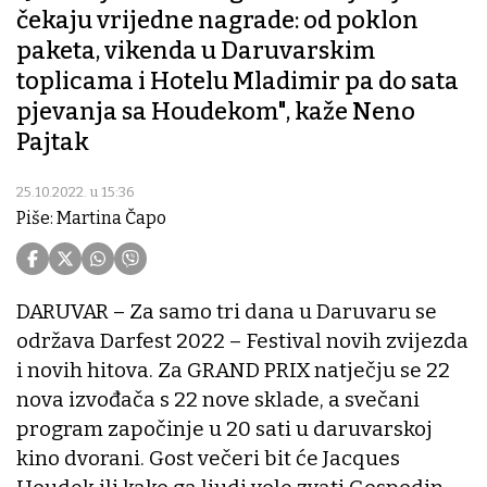
čekaju vrijedne nagrade: od poklon
paketa, vikenda u Daruvarskim
toplicama i Hotelu Mladimir pa do sata
pjevanja sa Houdekom", kaže Neno
Pajtak
25.10.2022. u 15:36
Piše: Martina Čapo
DARUVAR – Za samo tri dana u Daruvaru se
održava Darfest 2022 – Festival novih zvijezda
i novih hitova. Za GRAND PRIX natječju se 22
nova izvođača s 22 nove sklade, a svečani
program započinje u 20 sati u daruvarskoj
kino dvorani. Gost večeri bit će Jacques