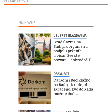
VEZANE VIJESTI
NAJNOVIJE
USUSRET BLAGDANIMA
Grad Čazma na
Badnjak organizira
podjelu prženih
ribica: ''Sve ste
pozvani i dobrodošli''
OBAVIJEST
Darkom i Reciklažno
na Badnjak rade, ali
skraćeno. Evo do kada
možete doći...
USUSRET BOŽIĆU