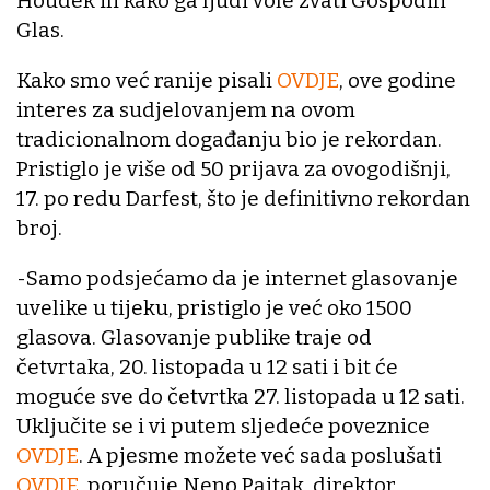
Houdek ili kako ga ljudi vole zvati Gospodin
Glas.
Kako smo već ranije pisali
OVDJE
, ove godine
interes za sudjelovanjem na ovom
tradicionalnom događanju bio je rekordan.
Pristiglo je više od 50 prijava za ovogodišnji,
17. po redu Darfest, što je definitivno rekordan
broj.
-Samo podsjećamo da je internet glasovanje
uvelike u tijeku, pristiglo je već oko 1500
glasova. Glasovanje publike traje od
četvrtaka, 20. listopada u 12 sati i bit će
moguće sve do četvrtka 27. listopada u 12 sati.
Uključite se i vi putem sljedeće poveznice
OVDJE
. A pjesme možete već sada poslušati
OVDJE
, poručuje Neno Pajtak, direktor