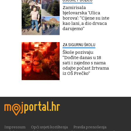
Zamirisala
bjelovarska 'Ulica
borova': ''Cijene su iste
kao lani, a dio drvaca
darujemo''
ZA SIGURNU ŠKOLU
Škole pozivaju:
''Dođite danas u 18
sati i zajedno s nama
odajte počast žrtvama
iz OŠ Prečko''
Impressum
Opći uvjeti korištenja
Pravila prenošenja