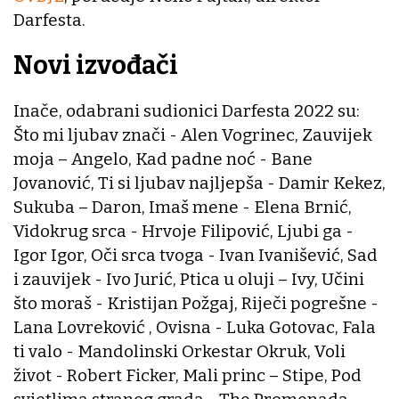
Darfesta.
Novi izvođači
Inače, odabrani sudionici Darfesta 2022 su:
Što mi ljubav znači - Alen Vogrinec, Zauvijek
moja – Angelo, Kad padne noć - Bane
Jovanović, Ti si ljubav najljepša - Damir Kekez,
Sukuba – Daron, Imaš mene - Elena Brnić,
Vidokrug srca - Hrvoje Filipović, Ljubi ga -
Igor Igor, Oči srca tvoga - Ivan Ivanišević, Sad
i zauvijek - Ivo Jurić, Ptica u oluji – Ivy, Učini
što moraš - Kristijan Požgaj, Riječi pogrešne -
Lana Lovreković , Ovisna - Luka Gotovac, Fala
ti valo - Mandolinski Orkestar Okruk, Voli
život - Robert Ficker, Mali princ – Stipe, Pod