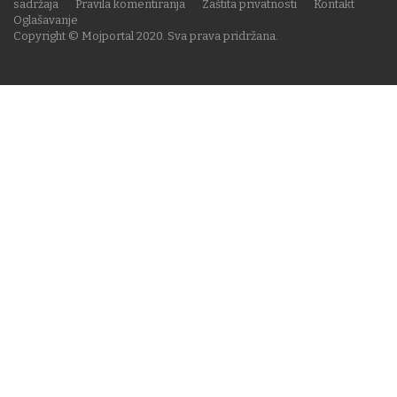
sadržaja
Pravila komentiranja
Zaštita privatnosti
Kontakt
Oglašavanje
Copyright © Mojportal 2020. Sva prava pridržana.