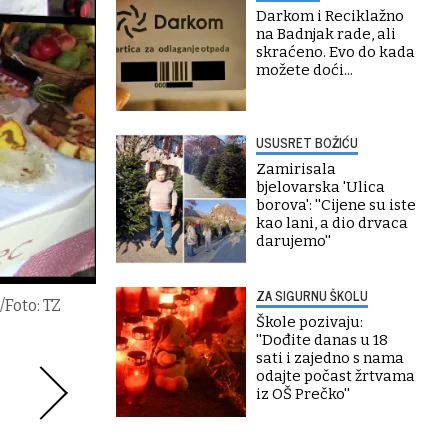
Darkom i Reciklažno
na Badnjak rade, ali
skraćeno. Evo do kada
možete doći...
USUSRET BOŽIĆU
Zamirisala
bjelovarska 'Ulica
borova': ''Cijene su iste
kao lani, a dio drvaca
darujemo''
ZA SIGURNU ŠKOLU
/Foto: TZ
Škole pozivaju:
''Dođite danas u 18
sati i zajedno s nama
odajte počast žrtvama
iz OŠ Prečko''