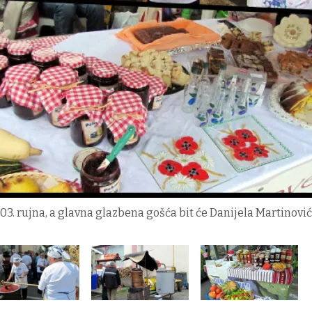
 i 03. rujna, a glavna glazbena gošća bit će Danijela Martinović