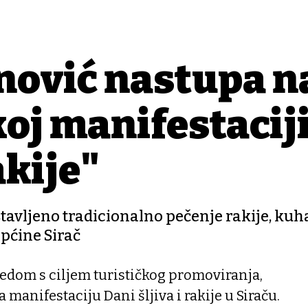
nović nastupa n
koj manifestacij
akije"
stavljeno tradicionalno pečenje rakije, kuh
pćine Sirač
edom s ciljem turističkog promoviranja,
 manifestaciju Dani šljiva i rakije u Siraču.