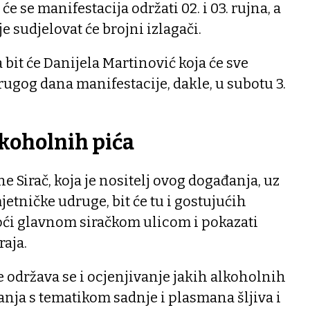
 se manifestacija održati 02. i 03. rujna, a
je sudjelovat će brojni izlagači.
bit će Danijela Martinović koja će sve
rugog dana manifestacije, dakle, u subotu 3.
lkoholnih pića
e Sirač, koja je nositelj ovog događanja, uz
tničke udruge, bit će tu i gostujućih
roći glavnom siračkom ulicom i pokazati
raja.
 održava se i ocjenjivanje jakih alkoholnih
anja s tematikom sadnje i plasmana šljiva i