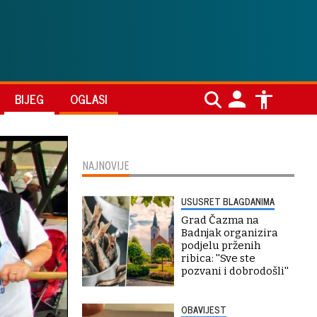
BIJEG
OGLASI
NAJNOVIJE
USUSRET BLAGDANIMA
Grad Čazma na
Badnjak organizira
podjelu prženih
ribica: ''Sve ste
pozvani i dobrodošli''
OBAVIJEST