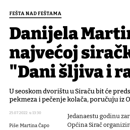
FEŠTA NAD FEŠTAMA
Danijela Marti
najvećoj sirač
"Dani šljiva i r
U seoskom dvorištu u Siraču bit će pred
pekmeza i pečenje kolača, poručuju iz O
25.07.2022. u 13:30
Jedanaestu godinu zar
Općina Sirač organizira
Piše: Martina Čapo