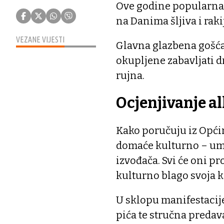
Ove godine popularna će
na Danima šljiva i raki
VEZANE VIJESTI
Glavna glazbena gošća 
okupljene zabavljati d
rujna.
Ocjenjivanje a
Kako poručuju iz Općin
domaće kulturno – umje
izvođača. Svi će oni p
kulturno blago svoja k
U sklopu manifestacije
pića te stručna predav