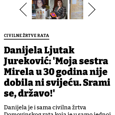
CIVILNE ŽRTVE RATA
Danijela Ljutak
Jureković: 'Moja sestra
Mirela u 30 godina nije
dobila ni svijeću. Srami
se, državo!'
Danijela je i sama civilna žrtva
Domovinskog rata koja je u samo jednoj