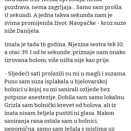
pozdrava, nema zagrljaja... Samo sam prošla.
U sekundi. A jedna takva sekunda nam je
svima promijenila život. Naopačke - kroz suze
niže Danijela.
Imala je tada 16 godina. Njezina sestra tek 10,
a otac 39. I od te sekunde, priznaje nam onako
izrovana bolom, više ništa nije kao prije.
- Sljedeći sati prolazili su mi u magli i suzama.
Puno sam suza isplakala u bjelovarskoj
bolnici u kojoj su mi sanirali ozljede bez
potpune anestezije. Dobila sam samo lokalnu.
Grizla sam bolnički krevet od bolova, ali iz
inata nisam željela pustiti ni glasa. Nakon
saniranja rana ostala sam u bolnici,
nepomična, samo sam ležala s mislima uz