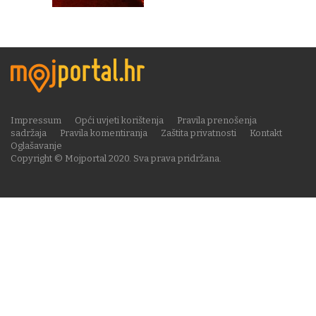
Impressum
Opći uvjeti korištenja
Pravila prenošenja
sadržaja
Pravila komentiranja
Zaštita privatnosti
Kontakt
Oglašavanje
Copyright © Mojportal 2020. Sva prava pridržana.