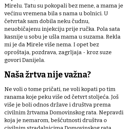
Mirelu. Tatu su pokopali bez mene, a mama je
većinu vremena bila s nama u bolnici. U
četvrtak sam dobila neku čudnu,
neuobičajenu injekciju prije ručka. Pola sata
kasnije u sobu je ušla mama u suzama. Rekla
mi je da Mirele više nema. I opet bez
oproštaja, pozdrava, zagrljaja - kroz suze
govori Danijela.
Naša žrtva nije važna?
Ne voli o tome pričati, ne voli kopati po tim
ranama koje peku više od četvrt stoljeća. Još
više je boli odnos države i društva prema
civilnim žrtvama Domovinskog rata. Nepravdi
koja je nemarom, bešćutnosti društva o
civilnim stradalnicima Domovinskog rata