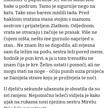
bake u podrum. Tamo je sigurnije nego na
katu. Tako smo barem mislili tada. Pred
bakinim vratima stana stojim s mamom,
sestrom i prijateljem Zlatkom. Odjednom,
vrata se otvaraju i začuje se prasak. Više ne
čujem ništa, nešto me gurnulo naprijed u
stan... Ne znam što se dogodilo, ali svjesna
sam da ležim na podu, sestra leži pored mene,
hodnik je pun krvi, a ja u tom trenutku ne
znam čija je krv. Želim ustati i pomoći, ali ne
mogu stati na noge - očiju punih suza prisjeća
se Danijela strave koju je proživjela te noći.
U djeliću sekunde užasnuta je shvatila da su
svi ranjeni. Nepomično ležeći vidjela je kako
ujak na rukama nosi njezinu sestru Mirelu.