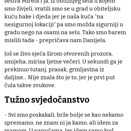
sestra Mirela i ja, iz obližnjeg sela u kojem
smo živjeli, vratili smo se u grad u obiteljsku
kuću bake i djeda jer je naša kuća “na
nesigurnoj lokaciji” pa smo možda sigurniji u
gradu nego na osami na selu. Tako smo barem
mislili tada - prepričava nam Danijela.
Još se živo sjeća širom otvorenih prozora,
smijeha, mirisa ljetne večeri. U sekundi ga je
prekinuo tutanj, prasak, grmljavina iz
daljine... Nije znala što je to, jer je prvi put
čula takve zvukove.
Tužno svjedočanstvo
- Svi smo poskakali, brže bolje se kao nekamo
spremamo, ne znam ni ja kamo, ali idem za
mamom. U papučama. Jer idem samo kod