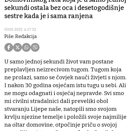
sekundi ostala bez oca i desetogodišnje
sestre kada je i sama ranjena
03.05.2021. u 17:52
Piše: Redakcija
U samo jednoj sekundi život vam postane
preplavljen neizrecivom tugom. Tugom koja
ne prolazi, samo se čovjek nauči živjeti s njom.
I nakon 30 godina osjećam istu tugu u sebi. Ali
ne mogu odagnati i osjećaj nepravde. Svi smo
mi civilni stradalnici dali preveliki obol
stvaranju Lijepe naše, natopili smo svojom
krvlju njezine temelje i položili svoje najmilije
na oltar domovine, otpočinje priču o svojoj