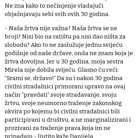
Ne zna kako to nečinjenje vladajući
objašnjavaju sebi svih ovih 30 godina.
- Naša žrtva nije važna? Naša žrtva se ne
broji? Nisi bio na ratištu pa nisi dao ništa za
slobodu? Ako to ne zaslužuje jednu svijeću
godišnje od naše države, onda ne znam koja je
žrtva dovoljna. Jer u 30 godina, moja sestra
Mirela nije dobila svijeću. Glasno ću reći:
“Srami se, državo!” Da su i nakon 30 godina
civilni stradalnici primorani upravo na ovaj
način “pravdati” svoje stradavanje, svoju
žrtvu, svoje neumorno traženje zakonskog
okvira po kojemu bi civilni stradalnici bili
participirani u društvu, a ne marginalizirani i
prozivani za traženje prava koja im ne
pripadaju - ljutito kaže Danijela.