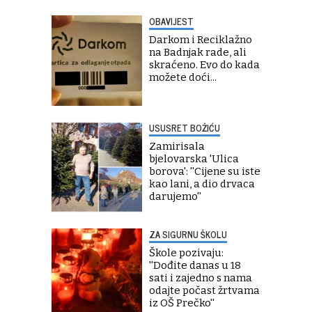
OBAVIJEST
Darkom i Reciklažno
na Badnjak rade, ali
skraćeno. Evo do kada
možete doći...
USUSRET BOŽIĆU
Zamirisala
bjelovarska 'Ulica
borova': ''Cijene su iste
kao lani, a dio drvaca
darujemo''
ZA SIGURNU ŠKOLU
Škole pozivaju:
''Dođite danas u 18
sati i zajedno s nama
odajte počast žrtvama
iz OŠ Prečko''