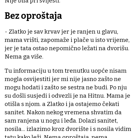
Nije bila pri svijesti.
Bez oproštaja
- Zlatko je sav krvav jer je ranjen u glavu,
mama vrišti, zapomaže i plače u isto vrijeme,
jer je tata ostao nepomično ležati na dvorišu.
Nema ga više.
Tu informaciju u tom trenutku uopće nisam
mogla osvijestiti jer mi nije jasno zašto ne
mogu hodati i zašto se sestra ne budi. Po nju
su došli susjedi i odvezli je na Hitnu. Mama je
otišla s njom. a Zlatko i ja ostajemo čekati
sanitet. Nakon nekog vremena shvatim da
sam ranjena u nogu i leđa. Dolazi sanitet,
nosila... izlazimo kroz dvorište i s nosila vidim
tatu kako leži. Nema oproštaja, nema