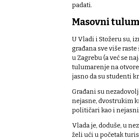
padati.
Masovni tulum
U Vladi i Stožeru su, 
građana sve više raste
u Zagrebu (a već se na
tulumarenje na otvoren
jasno da su studenti kr
Građani su nezadovolj
nejasne, dvostrukim kr
političari kao i nejas
Vlada je, doduše, u ne
želi ući u početak tur