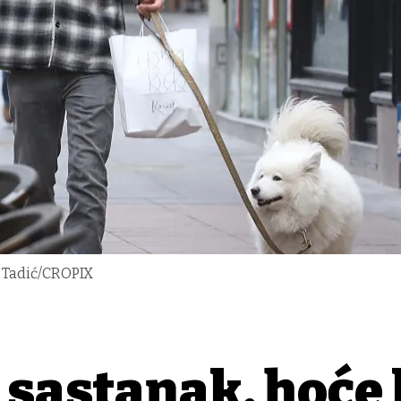
an Tadić/CROPIX
 sastanak, hoće 