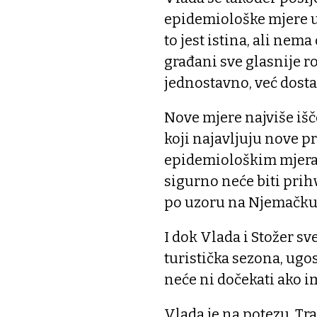
epidemiološke mjere u
to jest istina, ali nem
građani sve glasnije ro
jednostavno, već dosta
Nove mjere najviše išče
koji najavljuju nove p
epidemiološkim mjera
sigurno neće biti pri
po uzoru na Njemačku
I dok Vlada i Stožer sv
turistička sezona, ugos
neće ni dočekati ako i
Vlada je na potezu. Tra