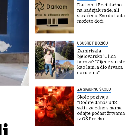
Darkom i Reciklažno
na Badnjak rade, ali
skraćeno. Evo do kada
možete doći...
USUSRET BOŽIĆU
Zamirisala
bjelovarska 'Ulica
borova': ''Cijene su iste
kao lani, a dio drvaca
darujemo''
ZA SIGURNU ŠKOLU
Škole pozivaju:
''Dođite danas u 18
sati i zajedno s nama
odajte počast žrtvama
iz OŠ Prečko''
li