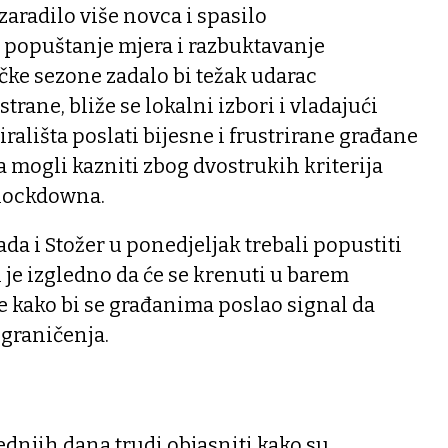
zaradilo više novca i spasilo
 popuštanje mjera i razbuktavanje
čke sezone zadalo bi težak udarac
trane, bliže se lokalni izbori i vladajući
irališta poslati bijesne i frustrirane građane
ma mogli kazniti zbog dvostrukih kriterija
 lockdowna.
da i Stožer u ponedjeljak trebali popustiti
li je izgledno da će se krenuti u barem
 kako bi se građanima poslao signal da
ograničenja.
ednjih dana trudi objasniti kako su