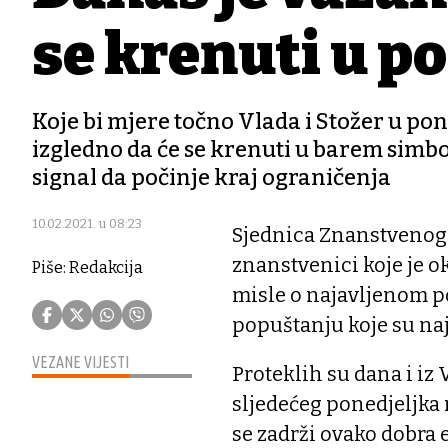
se krenuti u p
Koje bi mjere točno Vlada i Stožer u poned
izgledno da će se krenuti u barem simb
signal da počinje kraj ograničenja
10.02.2021. u 08:23
Sjednica Znanstvenog s
znanstvenici koje je o
Piše: Redakcija
misle o najavljenom po
popuštanju koje su naja
VEZANE VIJESTI
Proteklih su dana i iz V
sljedećeg ponedjeljka
se zadrži ovako dobra 