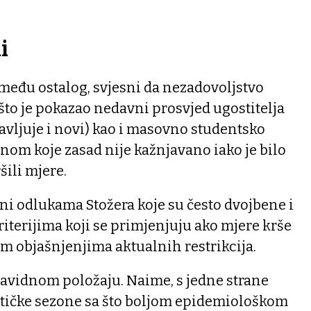
i
između ostalog, svjesni da nezadovoljstvo
 što je pokazao nedavni prosvjed ugostitelja
javljuje i novi) kao i masovno studentsko
om koje zasad nije kažnjavano iako je bilo
šili mjere.
ni odlukama Stožera koje su često dvojbene i
iterijima koji se primjenjuju ako mjere krše
nim objašnjenjima aktualnih restrikcija.
zavidnom položaju. Naime, s jedne strane
ističke sezone sa što boljom epidemiološkom