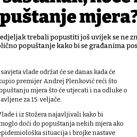
opuštanje mjera
jeljak trebali popustiti još uvijek se ne zna
olično popuštanje kako bi se građanima po
avjeta vlade održat će se danas kada će
kupio premijer Andrej Plenković reći što
puštanju mjera što će utjecati i na odluke o
vljene za 15. veljače.
lade i iz Stožera najavljivali kako bi
 moglo doći do popuštanja nekih mjera ako
epidemiološka situacija i brojke nastave