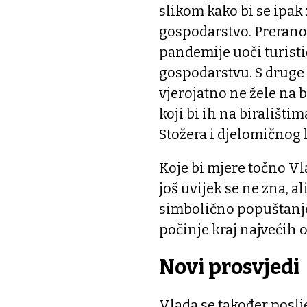
slikom kako bi se ipak 
gospodarstvo. Prerano
pandemije uoči turisti
gospodarstvu. S druge s
vjerojatno ne žele na b
koji bi ih na birališti
Stožera i djelomičnog
Koje bi mjere točno Vla
još uvijek se ne zna, a
simbolično popuštanje
počinje kraj najvećih 
Novi prosvjedi
Vlada se također poslj