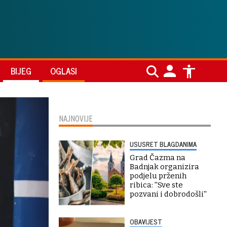
BIJEG
OGLASI
NAJNOVIJE
USUSRET BLAGDANIMA
Grad Čazma na
Badnjak organizira
podjelu prženih
ribica: ''Sve ste
pozvani i dobrodošli''
OBAVIJEST