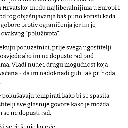
 Hrvatskoj među najliberalnijima u Europi i
a od tog objašnjavanja baš puno koristi kada
gobore protiv ograničenja jer im je,
 ovakvog "poluživota".
kuju poduzetnici, prije svega ugostitelji,
rosvjede ako im ne dopuste rad pod
ma. Vladi nude i drugu mogućnost koja
hvaćena - da im nadoknadi gubitak prihoda
.
e pokušavaju tempirati kako bi se spasila
titelji sve glasnije govore kako je možda
m se ne dopusti rad.
ži se rješenje koje će