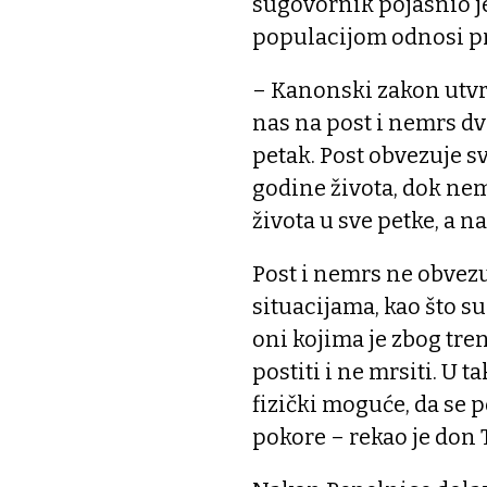
sugovornik pojasnio j
populacijom odnosi pri
– Kanonski zakon utv
nas na post i nemrs dva
petak. Post obvezuje s
godine života, dok nem
života u sve petke, a 
Post i nemrs ne obvezu
situacijama, kao što su 
oni kojima je zbog tre
postiti i ne mrsiti. U 
fizički moguće, da se
pokore – rekao je don 