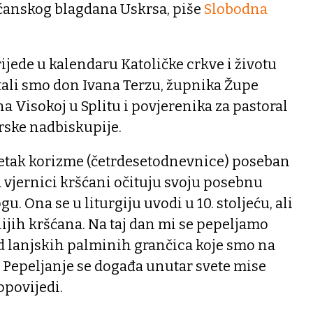
ćanskog blagdana Uskrsa, piše
Slobodna
rijede u kalendaru Katoličke crkve i životu
tali smo don Ivana Terzu, župnika Župe
a Visokoj u Splitu i povjerenika za pastoral
ske nadbiskupije.
očetak korizme (četrdesetodnevnice) poseban
 vjernici kršćani očituju svoju posebnu
u. Ona se u liturgiju uvodi u 10. stoljeću, ali
ijih kršćana. Na taj dan mi se pepeljamo
 lanjskih palminih grančica koje smo na
. Pepeljanje se događa unutar svete mise
povijedi.