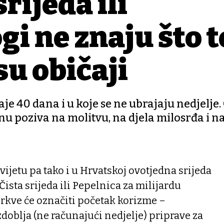
rijeda ili
i ne znaju što t
su običaji
e 40 dana i u koje se ne ubrajaju nedjelje.
poziva na molitvu, na djela milosrđa i n
vijetu pa tako i u Hrvatskoj ovotjedna srijeda
 Čista srijeda ili Pepelnica za milijardu
rkve će označiti početak korizme –
oblja (ne računajući nedjelje) priprave za