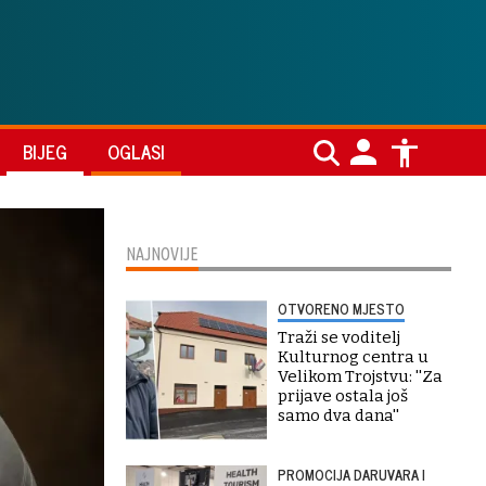
BIJEG
OGLASI
NAJNOVIJE
OTVORENO MJESTO
Traži se voditelj
Kulturnog centra u
Velikom Trojstvu: ''Za
prijave ostala još
samo dva dana''
PROMOCIJA DARUVARA I