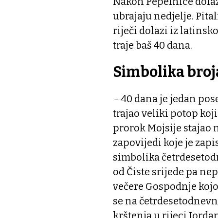
Nakon Pepelnice dolazi
ubrajaju nedjelje. Pita
riječi dolazi iz latin
traje baš 40 dana.
Simbolika broj
– 40 dana je jedan pose
trajao veliki potop koji
prorok Mojsije stajao 
zapovijedi koje je zapi
simbolika četrdesetod
od Čiste srijede pa nep
večere Gospodnje kojo
se na četrdesetodnevn
krštenja u rijeci Jorda