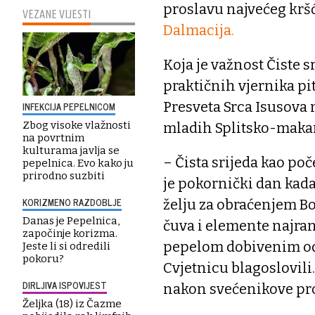
proslavu najvećeg krš
VEZANE VIJESTI
Dalmacija.
Koja je važnost Čiste s
praktičnih vjernika pi
Presveta Srca Isusova n
INFEKCIJA PEPELNICOM
Zbog visoke vlažnosti
mladih Splitsko-makar
na povrtnim
kulturama javlja se
– Čista srijeda kao p
pepelnica. Evo kako ju
prirodno suzbiti
je pokornički dan kada
KORIZMENO RAZDOBLJE
želju za obraćenjem Bog
Danas je Pepelnica,
čuva i elemente najran
započinje korizma.
pepelom dobivenim od
Jeste li si odredili
pokoru?
Cvjetnicu blagoslovili
DIRLJIVA ISPOVIJEST
nakon svećenikove pro
Željka (18) iz Čazme