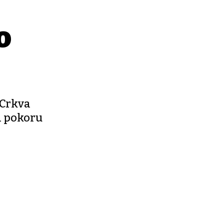
o
 Crkva
a pokoru