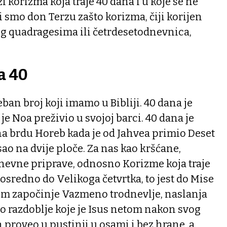
 korizma koja traje 40 dana i u koje se ne
li smo don Terzu zašto korizma, čiji korijen
skog quadragesima ili četrdesetodnevnica,
a 40
ban broj koji imamo u Bibliji. 40 dana je
 je Noa preživio u svojoj barci. 40 dana je
na brdu Horeb kada je od Jahvea primio Deset
sao na dvije ploče. Za nas kao kršćane,
nevne priprave, odnosno Korizme koja traje
osredno do Velikoga četvrtka, to jest do Mise
m započinje Vazmeno trodnevlje, naslanja
o razdoblje koje je Isus netom nakon svog
n proveo u pustinji u osami i bez hrane, a