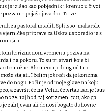
Isus je izišao kao pobjednik i krenuo u život
je pozvan – pojašnjava don Terze.
renik za pastoral mladih Splitsko-makarske
vjerničke priprave za Uskrs usporedio je s
ronošca.
vetom korizmenom vremenu poziva na
đa i na pokoru. To su tri stvari koje bi
kao tronožac. Ako nema jednog od ta tri
ože stajati. I želim još reći da je korizma
lave do nogu. Počinje od moje glave na koju
eo, a završit će na Veliki četvrtak kad je Isus
 noge. Taj hod, taj korizmeni put, ako ga
o je zahtjevan ali donosi bogate duhovne