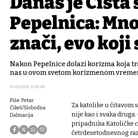
Danas je Čista s
Pepelnica: Mnog
znači, evo koji 
Nakon Pepelnice dolazi korizma koja traj
nas u ovom svetom korizmenom vremenu 
05.03.2025. u 08:48
Piše: Petar
Za katolike u čitavom s
Čikeš/Slobodna
nije kao i svaka druga.
Dalmacija
pripadnika Katoličke c
četrdesetodnevnog razd