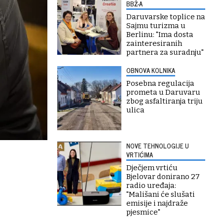
BBŽ-A
Daruvarske toplice na
Sajmu turizma u
Berlinu: "Ima dosta
zainteresiranih
partnera za suradnju"
OBNOVA KOLNIKA
Posebna regulacija
prometa u Daruvaru
zbog asfaltiranja triju
ulica
NOVE TEHNOLOGIJE U
VRTIĆIMA
Dječjem vrtiću
Bjelovar donirano 27
radio uređaja:
"Mališani će slušati
emisije i najdraže
pjesmice"