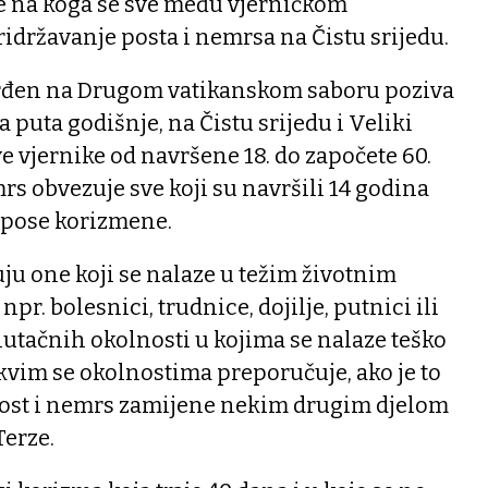
e na koga se sve među vjerničkom
državanje posta i nemrsa na Čistu srijedu.
rđen na Drugom vatikanskom saboru poziva
 puta godišnje, na Čistu srijedu i Veliki
ve vjernike od navršene 18. do započete 60.
rs obvezuje sve koji su navršili 14 godina
napose korizmene.
ju one koji se nalaze u težim životnim
npr. bolesnici, trudnice, dojilje, putnici ili
nutačnih okolnosti u kojima se nalaze teško
takvim se okolnostima preporučuje, ako je to
 post i nemrs zamijene nekim drugim djelom
Terze.