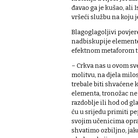
đavao ga je kušao, ali 
vršeći službu na koju 
Blagoglagoljivi povje
nadbiskupije elemente 
efektnom metaforom t
– Crkva nas u ovom s
molitvu, na djela milosr
trebale biti shvaćene 
elementa, tronožac ne m
razdoblje ili hod od g
ću u srijedu primiti pep
svojim učenicima oprao
shvatimo ozbiljno, jak