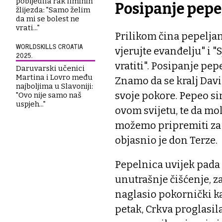
pobijedila rak limfnih
Posipanje pep
žlijezda: "Samo želim
da mi se bolest ne
vrati..."
Prilikom čina pepeljanj
WORLDSKILLS CROATIA
vjerujte evanđelju" i "S
2025.
vratiti". Posipanje pep
Daruvarski učenici
Martina i Lovro među
Znamo da se kralj Davi
najboljima u Slavoniji:
svoje pokore. Pepeo si
"Ovo nije samo naš
uspjeh..."
ovom svijetu, te da m
možemo pripremiti za 
objasnio je don Terze.
Pepelnica uvijek pada u
unutrašnje čišćenje, za
naglasio pokornički kar
petak, Crkva proglasi