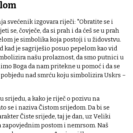
elom
a svećenik izgovara riječi: "Obratite se i
jeti se, čovječe, da si prah i da ćeš se u prah
elom je simbolika koja postoji i u židovstvu.
d kad je sagriješio posuo pepelom kao vid
mbolizira našu prolaznost, da smo putnici u
olimo Boga da nam pritekne u pomoć i da se
pobjedu nad smrću koju simbolizira Uskrs –
 srijedu, a kako je riječ o pozivu na
to se i naziva Čistom srijedom. Da bi se
akter Čiste srijede, taj je dan, uz Veliki
la zapovjednim postom i nemrsom. Naš