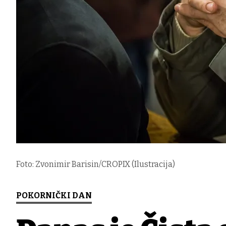
Foto: Zvonimir Barisin/CROPIX (Ilustracija)
POKORNIČKI DAN