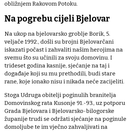
obližnjem Rakovom Potoku.
Na pogrebu cijeli Bjelovar
Na ukop na bjelovarsko groblje Borik, 5.
veljače 1992., došli su brojni Bjelovarčani
iskazati počast i zahvaliti našim herojima na
svemu što su učinili za svoju domovinu. I
trideset godina kasnije, sjećanje na taj i
događaje koji su mu prethodili, budi stare
rane, koje ionako nisu i nikada neće zacijeliti.
Stoga Udruga obitelji poginulih branitelja
Domovinskog rata Kusonje 91.-93., uz potporu
Grada Bjelovara i Bjelovarsko-bilogorske
županije trudi se održati sjećanje na poginule
domoljube te im vječno zahvaljivati na