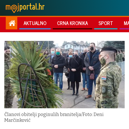
AKTUALNO
CRNA KRONIKA
SPORT
M
Članovi obitelji poginulih branitelja/Foto: Deni
Marčinković