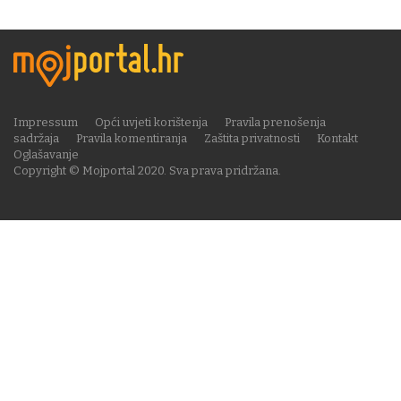
Impressum
Opći uvjeti korištenja
Pravila prenošenja
sadržaja
Pravila komentiranja
Zaštita privatnosti
Kontakt
Oglašavanje
Copyright © Mojportal 2020. Sva prava pridržana.