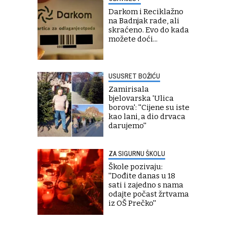
Darkom i Reciklažno
na Badnjak rade, ali
skraćeno. Evo do kada
možete doći...
USUSRET BOŽIĆU
Zamirisala
bjelovarska 'Ulica
borova': ''Cijene su iste
kao lani, a dio drvaca
darujemo''
ZA SIGURNU ŠKOLU
Škole pozivaju:
''Dođite danas u 18
sati i zajedno s nama
odajte počast žrtvama
iz OŠ Prečko''