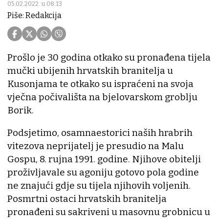
05.02.2022. u 08:13
Piše: Redakcija
Prošlo je 30 godina otkako su pronađena tijela
mučki ubijenih hrvatskih branitelja u
Kusonjama te otkako su ispraćeni na svoja
vječna počivališta na bjelovarskom groblju
Borik.
Podsjetimo, osamnaestorici naših hrabrih
vitezova neprijatelj je presudio na Malu
Gospu, 8. rujna 1991. godine. Njihove obitelji
proživljavale su agoniju gotovo pola godine
ne znajući gdje su tijela njihovih voljenih.
Posmrtni ostaci hrvatskih branitelja
pronađeni su sakriveni u masovnu grobnicu u